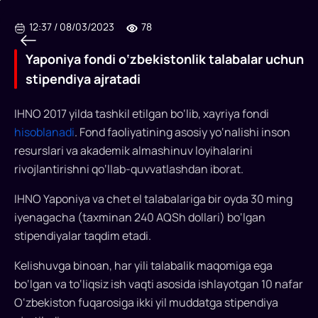
12:37
/
08/03/2023
78
Yaponiya fondi o‘zbekistonlik talabalar uchun
stipendiya ajratadi
IHNO 2017 yilda tashkil etilgan bo‘lib, xayriya fondi
Yaponiya
hisoblanadi
. Fond faoliyatining asosiy yo‘nalishi inson
fondi
resurslari va akademik almashinuv loyihalarini
rivojlantirishni qo‘llab-quvvatlashdan iborat.
o‘zbekistonlik
talabalar
IHNO Yaponiya va chet el talabalariga bir oyda 30 ming
iyenagacha (taxminan 240 AQSh dollari) bo‘lgan
uchun
stipendiyalar taqdim etadi.
stipendiya
Kelishuvga binoan, har yili talabalik maqomiga ega
ajratadi
bo‘lgan va to‘liqsiz ish vaqti asosida ishlayotgan 10 nafar
O‘zbekiston
O‘zbekiston fuqarosiga ikki yil muddatga stipendiya