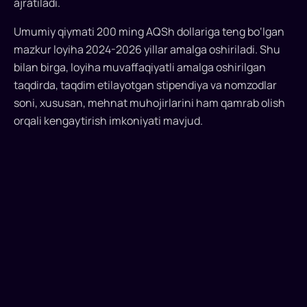
elchixonasi
ajratiladi.
va
Umumiy qiymati 200 ming AQSh dollariga teng bo‘lgan
Yaponiyaning
mazkur loyiha 2024-2026 yillar amalga oshiriladi. Shu
Inson
resurslari
bilan birga, loyiha muvaffaqiyatli amalga oshirilgan
tarmog‘i
taqdirda, taqdim etilayotgan stipendiya va nomzodlar
xalqaro
soni, xususan, mehnat muhojirlarini ham qamrab olish
tashkiloti
orqali kengaytirish imkoniyati mavjud.
fondi
(IHNO)
o‘rtasida
hamkorlik
bitimi
imzolandi,
deb
xabar
bermoqda
«Dunyo»...