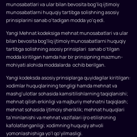
munosabatlari va ular bilan bevosita bog‘liq ijtimoiy
munosabatlarni huquqiy tartibga solishning asosiy
prinsiplarini sanab o‘tadigan modda yo‘q edi.
Yangi Mehnat kodeksiga mehnat munosabatlari va ular
bilan bevosita bog‘liq ijtimoiy munosabatlarni huquqiy
tartibga solishning asosiy prinsiplari sanab o‘tilgan
modda kiritilgan hamda har bir prinsipning mazmun-
mohiyati alohida moddalarda ochib berilgan.
Yangi kodeksda asosiy prinsiplarga quyidagilar kiritilgan:
xodimlar huquqlarining tengligi hamda mehnat va
mashg‘ulotlar sohasida kamsitilishlarning taqiqlanishi;
mehnat qilish erkinligi va majburiy mehnatni taqiqlash;
mehnat sohasida ijtimoiy sheriklik; mehnat huquqlari
ta’minlanishi va mehnat vazifalari ijro etilishining
kafolatlanganligi; xodimning huquqiy ahvoli
yomonlashishiga yo‘l qo‘yilmasligi.