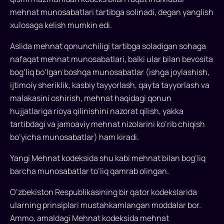
mehnat munosabatlari tartibga solinadi, degan yanglish
xulosaga kelish mumkin edi.
Aslida mehnat qonunchiligi tartibga soladigan sohaga
nafaqat mehnat munosabatlari, balki ular bilan bevosita
bog‘liq bo‘lgan boshqa munosabatlar (ishga joylashish,
ijtimoiy sheriklik, kasbiy tayyorlash, qayta tayyorlash va
malakasini oshirish, mehnat haqidagi qonun
hujjatlariga rioya qilinishini nazorat qilish, yakka
tartibdagi va jamoaviy mehnat nizolarini ko‘rib chiqish
bo‘yicha munosabatlar) ham kiradi.
Yangi Mehnat kodeksida shu kabi mehnat bilan bog‘liq
barcha munosabatlar to‘liq qamrab olingan.
O‘zbekiston Respublikasining bir qator kodekslarida
ularning prinsiplari mustahkamlangan moddalar bor.
Ammo, amaldagi Mehnat kodeksida mehnat