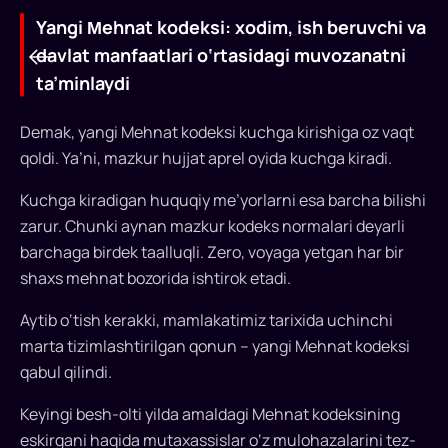
Yangi Мehnat kodeksi: xodim, ish beruvchi va
davlat manfaatlari o‘rtasidagi muvozanatni
ta’minlaydi
Demak, yangi Mehnat kodeksi kuchga kirishiga oz vaqt
qoldi. Ya’ni, mazkur hujjat aprel oyida kuchga kiradi.
Kuchga kiradigan huquqiy me’yorlarni esa barcha bilishi
zarur. Chunki aynan mazkur kodeks normalari deyarli
Yangi
barchaga birdek taalluqli. Zero, voyaga yetgan har bir
shaxs mehnat bozorida ishtirok etadi.
Мehnat
kodeksi:
Aytib o‘tish kerakki, mamlakatimiz tarixida uchinchi
marta tizimlashtirilgan qonun – yangi Mehnat kodeksi
xodim,
qabul qilindi.
ish
Keyingi besh-olti yilda amaldagi Mehnat kodeksining
beruvchi
eskirgani haqida mutaxassislar o‘z mulohazalarini tez-