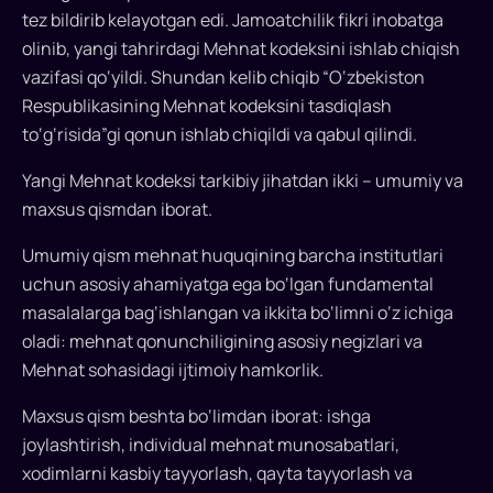
va
tez bildirib kelayotgan edi. Jamoatchilik fikri inobatga
davlat
olinib, yangi tahrirdagi Mehnat kodeksini ishlab chiqish
vazifasi qo‘yildi. Shundan kelib chiqib “O‘zbekiston
manfaatlari
Respublikasining Mehnat kodeksini tasdiqlash
o‘rtasidagi
to‘g‘risida”gi qonun ishlab chiqildi va qabul qilindi.
muvozanatni
Yangi Mehnat kodeksi tarkibiy jihatdan ikki – umumiy va
ta’minlaydi
maxsus qismdan iborat.
Prezident
Umumiy qism mehnat huquqining barcha institutlari
Shavkat
uchun asosiy ahamiyatga ega bo‘lgan fundamental
Mirziyoyev
masalalarga bag‘ishlangan va ikkita bo‘limni o‘z ichiga
2022
oladi: mehnat qonunchiligining asosiy negizlari va
yilning
Mehnat sohasidagi ijtimoiy hamkorlik.
28
oktyabrda
Maxsus qism beshta bo‘limdan iborat: ishga
“O‘zbekiston
joylashtirish, individual mehnat munosabatlari,
Respublikasining
xodimlarni kasbiy tayyorlash, qayta tayyorlash va
Mehnat