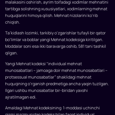
malakasini oshirish, ayrim toifadagi xodimlar mehnatini
kodeksini
tartibga solishning xususiyatlari, xodimlarning mehnat
tasdiqlash
huquqlarini himoya qilish. Mehnat nizolarini ko‘rib
to‘g‘risida”gi
qonunni
chiqish.
imzoladi.
Ta’kidlash lozimki, tarkibiy o‘zgarishlar tufayli bir qator
Ushbu
bo‘limlar va boblar yangi Mehnat kodeksiga kiritilgan.
qonun
Moddalar soni esa ikki baravarga oshib, 581 tani tashkil
rasmiy
e’lon
qilgan.
qilingan
Yangi Mehnat kodeksi “individual mehnat
kundan
munosabatlari – jamoaga doir mehnat munosabatlari –
e’tiboran
protsessual munosabatlar” shaklidagi mehnat
olti
oy
huquqining o‘rganish predmetiga ancha yaqin tuzilgan.
o‘tgach
Ilgari ushbu munosabatlar bir-biridan yaxshi
kuchga
ajratilmagan edi.
kirishi
Amaldagi Mehnat kodeksining 1-moddasi uchinchi
qonunda
belgilangan...
qismi mazmunidan kodeks bilan faqat individual