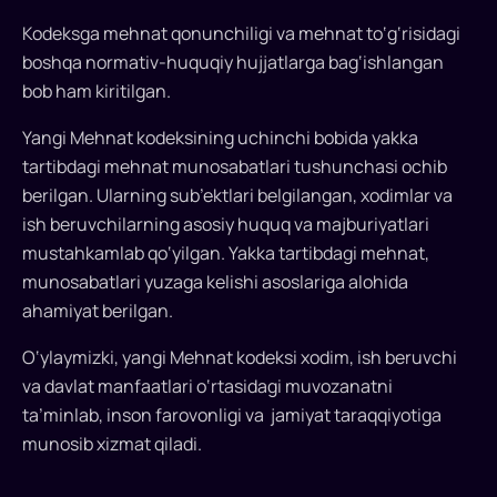
Kodeksga mehnat qonunchiligi va mehnat to‘g‘risidagi
boshqa normativ-huquqiy hujjatlarga bag‘ishlangan
bob ham kiritilgan.
Yangi Mehnat kodeksining uchinchi bobida yakka
tartibdagi mehnat munosabatlari tushunchasi ochib
berilgan. Ularning sub’ektlari belgilangan, xodimlar va
ish beruvchilarning asosiy huquq va majburiyatlari
mustahkamlab qo‘yilgan. Yakka tartibdagi mehnat,
munosabatlari yuzaga kelishi asoslariga alohida
ahamiyat berilgan.
O‘ylaymizki, yangi Mehnat kodeksi xodim, ish beruvchi
va davlat manfaatlari o‘rtasidagi muvozanatni
ta’minlab, inson farovonligi va jamiyat taraqqiyotiga
munosib xizmat qiladi.