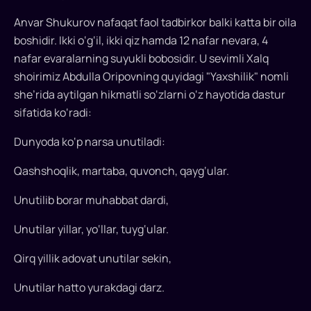
qiladi.
Anvar Shukurov nafaqat faol tadbirkor balki katta bir oila
Ana
boshidir. Ikki o‘g‘il, ikki qiz hamda 12 nafar nevara, 4
shunday
nafar evaralarning suyukli bobosidir. U sevimli Xalq
insonlardan
shoirimiz Abdulla Oripovning quyidagi "Yaxshilik" nomli
biri
she’rida aytilgan hikmatli so‘zlarni o‘z hayotida dastur
Anvar
sifatida ko‘radi:
Shukurovdir...
Dunyoda ko‘p narsa unutiladi:
Qashshoqlik, martaba, quvonch, qayg‘ular.
Unutilib borar muhabbat dardi,
Unutilar yillar, yo‘llar, tuyg‘ular.
Qirq yillik adovat unutilar sekin,
Unutilar hatto yurakdagi darz.