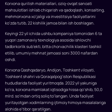
Korxona qurilish materiallari, oziq-ovqat sanoati
Har
mahsulotlari ishlab chiqarish va qadoqlash, konsalting,
bir
mehmonxona xo‘jaligi va investitsiya faoliyatlarini
insonni
ko‘zda tutib, 22 kishilik jamoa bilan ish boshlagan.
bolalikdanoq
o‘z
Keyingi 22 yil ichida ushbu kompaniya tomonidan 6 ta
oldiga
yuqori zamonaviy texnologiya asosida ishlovchi
qo‘ygan
tadbirkorlik sub’ekti, bitta chorvachilik klasteri tashkil
ulkan
etilib, umumiy mehnat jamoasi soni 3000 nafardan
maqsadlari
oshdi.
bo‘ladi.
Kimdir
Korxona Qashqadaryo, Andijon, Toshkent viloyati,
shifokor,
Toshkent shahri va Qoraqalpog‘iston Respublikasi
kimdir
hududlarida faoliyat yuritmoqda. 2022 yil yakuniga
uchuvchi,
ko‘ra, korxona mamlakat iqtisodiga hissa qo‘shib, 50,0
yana
kimdir
mlrd. so‘mdan ortiq soliq to‘langan. Unda faoliyat
esa
yuritayotgan xodimlarning ijtimoiy himoya masalalariga
o‘qituvchi
alohida e’tibor qaratilgan.