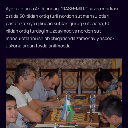
bo‘lishni
Ayni kunlarda Andijondagi “RASH-MILK” savdo markasi
orzu
qiladi.
ostida 50 xildan ortiq turli nordon sut mahsulotlari,
Yana
pasterizatsiya qilingan sutdan quruq sutgacha, 60
shunday
xildan ortiq turdagi muzqaymoq va nordon sut
orzu
mahsulotlarini ishlab chiqarishda zamonaviy asbob-
egalari
uskunalardan foydalanilmoqda.
bo‘ladiki,
ularni
bolalikdan
yangi
qurilayotgan
imoratlar,
ularning
poydevori,
qanday
xom-
ashyodan
bunyod