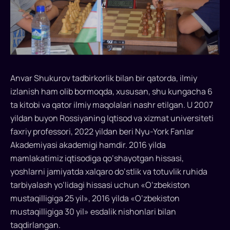
etilayotgani
qiziqtiradi.
Chiroyli
va
pishiq
qurilgan
Anvar Shukurov tadbirkorlik bilan bir qatorda, ilmiy
uylarga
izlanish ham olib bormoqda, xususan, shu kungacha 6
boqib,
ta kitobi va qator ilmiy maqolalari nashr etilgan. U 2007
«Katta
yildan buyon Rossiyaning Iqtisod va xizmat universiteti
bo‘lsam,
men
faxriy professori, 2022 yildan beri Nyu-York Fanlar
ham
Akademiyasi akademigi hamdir. 2016 yilda
odamlarga
mamlakatimiz iqtisodiga qo‘shayotgan hissasi,
uchun
yoshlarni jamiyatda xalqaro do‘stlik va totuvlik ruhida
ajoyib
tarbiyalash yo‘lidagi hissasi uchun «O‘zbekiston
uylar
mustaqilligiga 25 yil», 2016 yilda «O‘zbekiston
quraman»,
mustaqilligiga 30 yil» esdalik nishonlari bilan
deya
taqdirlangan.
maqsad