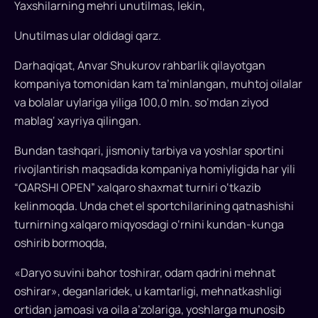
Yaxshilarning mehri unutilmas, lekin,
Unutilmas ular oldidagi qarz.
Darhaqiqat, Anvar Shukurov rahbarlik qilayotgan
kompaniya tomonidan kam ta’minlangan, muhtoj oilalar
va bolalar uylariga yiliga 100,0 mln. so‘mdan ziyod
mablag‘ xayriya qilingan.
Bundan tashqari, jismoniy tarbiya va yoshlar sportini
rivojlantirish maqsadida kompaniya homiyligida har yili
“QARSHI OPEN” xalqaro shaxmat turniri o‘tkazib
kelinmoqda. Unda chet el sportchilarining qatnashishi
turnirning xalqaro miqyosdagi o‘rnini kundan-kunga
oshirib bormoqda,
«Daryo suvini bahor toshirar, odam qadrini mehnat
oshirar», deganlaridek, u kamtarligi, mehnatkashligi
ortidan jamoasi va oila a’zolariga, yoshlarga munosib