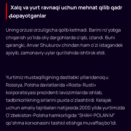
Xalq va yurt ravnaqi uchun mehnat qilib qadr
topayotganlar
Uning orzusi orzuligicha qolib ketmadi. Barini ro‘yobga
chiqarish yo‘lida oliy dargohlarda o‘qib, izlandi. Buni
Xalq
qarangki, Anvar Shukurov chindan ham o‘zi istagandek
ajoyib, zamonaviy uylar qurilishida ishtirok etdi.
va
yurt
ravnaqi
Yurtimiz mustaqilligining dastlabki yillaridanoq u
uchun
Rossiya, Polsha davlatlarida «Rosta-Rusti»
korporatsiyasi prezidenti lavozimlarida ishlab,
mehnat
tadbirkorlikning sirlarini puxta o‘zlashtirdi. Kelajak
qilib
uchun amaliy tajribalari natijasida 2000 yilda yurtimizda
qadr
O‘zbekiston-Polsha hamkorligida “SHAH-POLAN M”
qo‘shma korxonasini tashkil etishga muvaffaq bo‘ldi.
topayotganlar