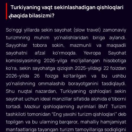
Turkiyaning vaqt sekinlashadigan qishloqlari
haqida bilasizmi?
So‘nggi yillarda sekin sayohat (slow travel) zamonaviy
turizmning muhim yo‘nalishlaridan biriga aylandi.
Turkiyaning
Sayyohlar tobora sokin, mazmunli va maqsadli
sayohatni afzal ko‘rmoqda. Yevropa Sayohat
vaqt
komissiyasining 2026-yilga mo‘ljallangan hisobotiga
sekinlashadigan
ko‘ra, sekin sayohatga qiziqish 2025-yildagi 22 foizdan
qishloqlari
2026-yilda 26 foizga ko‘tarilgan va bu ushbu
yo‘nalishning ommalashib borayotganini tasdiqlaydi.
haqida
Shu nuqtai nazardan, Turkiyaning qishloqlari sekin
bilasizmi?
sayohat uchun ideal manzillar sifatida alohida e’tiborni
tortadi. Mazkur qishloqlarning ayrimlari BMT Turizm
So‘nggi
tashkiloti tomonidan “Eng yaxshi turizm qishloqlari” deb
yillarda
topilgan va bu ularning barqaror, mahalliy hamjamiyat
sekin
manfaatlariga tayangan turizm tamoyillariga sodiqligini
sayohat