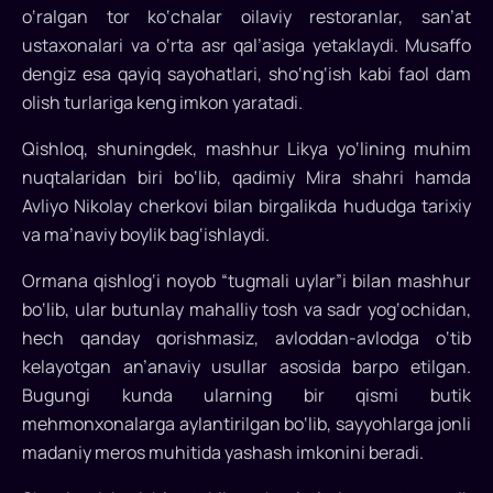
o‘ralgan tor ko‘chalar oilaviy restoranlar, san’at
ustaxonalari va o‘rta asr qal’asiga yetaklaydi. Musaffo
dengiz esa qayiq sayohatlari, sho‘ng‘ish kabi faol dam
olish turlariga keng imkon yaratadi.
Qishloq, shuningdek, mashhur Likya yo‘lining muhim
nuqtalaridan biri bo‘lib, qadimiy Mira shahri hamda
Avliyo Nikolay cherkovi bilan birgalikda hududga tarixiy
va ma’naviy boylik bag‘ishlaydi.
Ormana qishlog‘i noyob “tugmali uylar”i bilan mashhur
bo‘lib, ular butunlay mahalliy tosh va sadr yog‘ochidan,
hech qanday qorishmasiz, avloddan-avlodga o‘tib
kelayotgan an’anaviy usullar asosida barpo etilgan.
Bugungi kunda ularning bir qismi butik
mehmonxonalarga aylantirilgan bo‘lib, sayyohlarga jonli
madaniy meros muhitida yashash imkonini beradi.