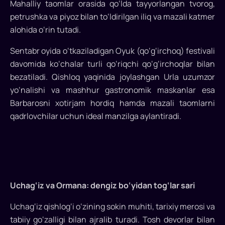
Mahalliy taomlar orasida qo‘lda tayyorlangan tvorog,
petrushka va piyoz bilan to‘ldirilgan iliq va mazali katmer
alohida o‘rin tutadi.
Sentabr oyida o‘tkaziladigan Oyuk (qo‘g‘irchoq) festivali
davomida ko‘chalar turli qo‘riqchi qo‘g‘irchoqlar bilan
bezatiladi. Qishloq yaqinida joylashgan Urla uzumzor
yo‘nalishi va mashhur gastronomik maskanlar esa
Barbarosni xotirjam hordiq hamda mazali taomlarni
qadrlovchilar uchun ideal manzilga aylantiradi.
Uchag‘iz va Ormana: dengiz bo‘yidan tog‘lar sari
Uchag‘iz qishlog‘i o‘zining sokin muhiti, tarixiy merosi va
tabiiy go‘zalligi bilan ajralib turadi. Tosh devorlar bilan