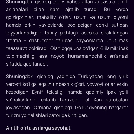
Shuningdek, qishloq tabiiy mahsulotlari va gastronomik
an’analari bilan ham ajralib turadi. Bu yerda
qo‘ziqorinlar, mahalliy o‘tlar, uzum va uzum qiyomi
hamda erkin yaylovlarda boqiladigan echki sutidan
tayyorlanadigan tabiiy pishlog‘i asosida shakllangan
“ferma – dasturxon” tajribasi sayyohlarda unutilmas
taassurot qoldiradi. Qishloqqa xos bo‘lgan G‘ilamik ipak
to‘qimachiligi esa noyob hunarmandchilik an’anasi
sifatida qadrlanadi.
Shuningdek, qishloq yaqinida Turkiyadagi eng yirik
yerosti ko‘liga ega Altinbeshik g‘ori, yovvoyi otlar erkin
kezadigan Eynif tekisligi hamda qadimiy Ipak yo‘li
yo‘nalishlarini eslatib turuvchi Tol Xan xarobalari
joylashgan. Ormana qishlog‘i GoTürkiyening barqaror
turizm yo‘nalishlari qatoriga kiritilgan.
Anitli: o‘rta asrlarga sayohat