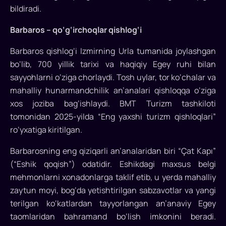
(slow
bildiradi.
travel)
Barbaros – qo‘g‘irchoqlar qishlog‘i
zamonaviy
turizmning
Barbaros qishlog‘i Izmirning Urla tumanida joylashgan
muhim
bo‘lib, 700 yillik tarixi va haqiqiy Egey ruhi bilan
yo‘nalishlaridan
sayyohlarni o‘ziga chorlaydi. Tosh uylar, tor ko‘chalar va
biriga
mahalliy hunarmandchilik an’analari qishloqqa o‘ziga
aylandi.
xos joziba bag‘ishlaydi. BMT Turizm tashkiloti
Sayyohlar
tomonidan 2025-yilda “Eng yaxshi turizm qishloqlari”
tobora
sokin,
ro‘yxatiga kiritilgan.
mazmunli
Barbarosning eng qiziqarli an’analaridan biri “Çat Kapı”
va
(“Eshik qoqish”) odatidir. Eshikdagi maxsus belgi
maqsadli
mehmonlarni xonadonlarga taklif etib, u yerda mahalliy
sayohatni
afzal
zaytun moyi, bog‘da yetishtirilgan sabzavotlar va yangi
ko‘rmoqda.
terilgan ko‘katlardan tayyorlangan an’anaviy Egey
taomlaridan bahramand bo‘lish imkonini beradi.