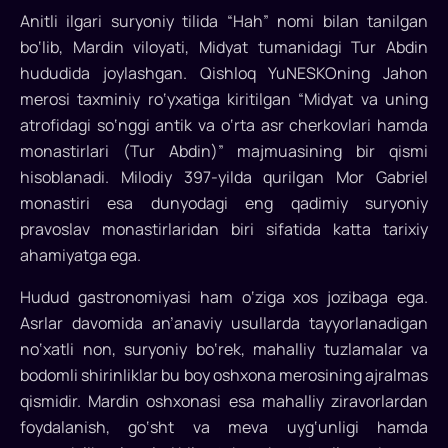
Anitli ilgari suryoniy tilida “Hah” nomi bilan tanilgan
bo‘lib, Mardin viloyati, Midyat tumanidagi Tur Abdin
hududida joylashgan. Qishloq YuNESKOning Jahon
merosi taxminiy ro‘yxatiga kiritilgan “Midyat va uning
atrofidagi so‘nggi antik va o‘rta asr cherkovlari hamda
monastirlari (Tur Abdin)” majmuasining bir qismi
hisoblanadi. Milodiy 397-yilda qurilgan Mor Gabriel
monastiri esa dunyodagi eng qadimiy suryoniy
pravoslav monastirlaridan biri sifatida katta tarixiy
ahamiyatga ega.
Hudud gastronomiyasi ham o‘ziga xos jozibaga ega.
Asrlar davomida an’anaviy usullarda tayyorlanadigan
no‘xatli non, suryoniy bo‘rek, mahalliy tuzlamalar va
bodomli shirinliklar bu boy oshxona merosining ajralmas
qismidir. Mardin oshxonasi esa mahalliy ziravorlardan
foydalanish, go‘sht va meva uyg‘unligi hamda