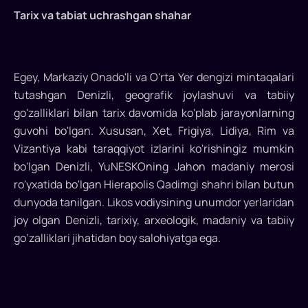
Egey,
Tarix va tabiat uchrashgan shahar
Markaziy
Onado'li
va
Egey, Markaziy Onado'li va O'rta Yer dengizi mintaqalari
O'rta
tutashgan Denizli, geografik joylashuvi va tabiiy
go'zalliklari bilan tarix davomida ko'plab jarayonlarning
Yer
guvohi bo'lgan. Xususan, Xet, Frigiya, Lidiya, Rim va
dengizi
Vizantiya kabi taraqqiyot izlarini ko'rishingiz mumkin
tutashgan
bo'lgan Denizli, YuNESKOning Jahon madaniy merosi
ro'yxatida bo'lgan Hierapolis Qadimgi shahri bilan butun
manzil
dunyoda tanilgan. Likos vodiysining unumdor yerlaridan
–
joy olgan Denizli, tarixiy, arxeologik, madaniy va tabiiy
Denizli
go‘zalliklari jihatidan boy salohiyatga ega.
Egey,
Markaziy
Onado'li