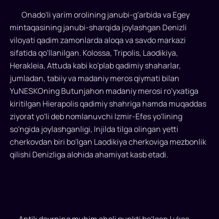
va
Onado'li yarim orolining janubi-g'arbida va Egey
O'rta
mintaqasining janubi-sharqida joylashgan Denizli
Yer
dengizi
viloyati qadim zamonlarda aloqa va savdo markazi
mintaqalari
sifatida qo'llanilgan. Kolossa, Tripolis, Laodikiya,
uchrashadigan
Herakleia, Attuda kabi ko'plab qadimiy shaharlar,
chorrahada
jumladan, tabiiy va madaniy meros qiymati bilan
joylashan...
YuNESKOning Butunjahon madaniy merosi ro'yxatiga
kiritilgan Hierapolis qadimiy shahriga hamda muqaddas
ziyorat yo'li deb nomlanuvchi Izmir-Efes yo'lining
so'ngida joylashganligi, Injilda tilga olingan yetti
cherkovdan biri bo'lgan Laodikiya cherkoviga mezbonlik
qilishi Denizliga alohida ahamiyat kasb etadi.