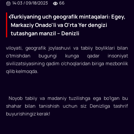
14:03
/
09/18/2023
66
Turkiyaning uch geografik mintaqalari: Egey,
Markaziy Onado'li va O'rta Yer dengizi
tutashgan manzil – Denizli
viloyati, geografik joylashuvi va tabiiy boyliklari bilan
o'tmishdan bugungi kunga qadar insoniyat
sivilizatsiyasining qadim o'choqlaridan biriga mezbonlik
qilib kelmoqda.
Turkiyaning
Noyob tabiiy va madaniy tuzilishga ega bo'lgan bu
uch
shahar bilan tanishish uchun siz Denizliga tashrif
geografik
buyurishingiz kerak!
mintaqalari: