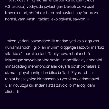
Antik davrning muhim aholi punkti bo'lgan Lykos
(Churuksu) vodiysida joylashgan Denizli oq va qizil
travertenlari, shifobaxsh termal suvlari, boy fauna va
florasi, yam-yashil tabiati, ekologiyasi, sayyohlik
imkoniyatlari, pazandachilik madaniyati va oʻziga xos
hunarmandchiligi bilan muhim diqqatga sazovor markaz
sifatida eʼtiborni tortadi. Tabiiy hovuzchalar shifo
izlayotgan sayyohlarning sevimli manziliga aylanganini
mintaqadagi mehmonxonalar deyarli bo‘sh xonalarsiz
xizmat qilayotganligidan bilsa bo‘ladi. Ziyoratchilar
tabiat basseyniga kirmasdan bu yerni tark etishmaydi.
Ular hovuzga kirishdan katta zavq olib, maroqli dam
olishadi.