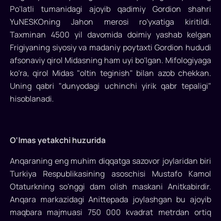
kerak
Po'latli tumanidagi ajoyib qadimiy Gordion shahri
bo'lgan
YuNESKOning Jahon merosi ro'yxatiga kiritildi.
Taxminan 4500 yil davomida doimiy yashab kelgan
ko'plab
Frigiyaning siyosiy va madaniy poytaxti Gordion hududi
yashirin
afsonaviy qirol Midasning ham uyi bo'lgan. Mifologiyaga
xazinalar
ko'ra, qirol Midas "oltin teginish" bilan azob chekkan.
Uning qabri "dunyodagi uchinchi yirik qabr tepaligi"
mavjud
hisoblanadi.
Anadoluning
unumdor
yerlari
O‘lmas yetakchi huzurida
bilan
o'ralgan,
Anqaraning eng muhim diqqatga sazovor joylaridan biri
zamonaviy
Turkiya Respublikasining asoschisi Mustafo Kamol
Turkiyaning
Otaturkning so'nggi dam olish maskani Anitkabirdir.
poytaxti
Anqara markazidagi Anittepada joylashgan bu ajoyib
Anqara
maqbara majmuasi 750 000 kvadrat metrdan ortiq
asrlar