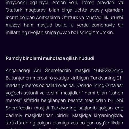
maydonni egallaydi. Arslon yo'li, To’ren maydoni va
davomida
Otaturk maqbarasi bilan birga uchta asosiy qismdan
ko'plab
iborat bo'lgan Anitkabirda Otaturk va Mustaqillik urushi
sivilizatsiyalarga
muzeyi ham mavjud bo'lib, u yerda zamonaviy bir
mezbon
millatning rivojlanishiga guvoh bo'lishingiz mumkin.
bo'lgan..
Ramziy binolarni muhofaza qilish hududi
Anqaradagi Ahi Sherefeddin masjidi YuNESKOning
Butunjahon merosi roʻyxatiga kiritilgan Turkiyaning 21-
madaniy meros obidalari orasida. "Onado'lining O'rta asr
yog'och ustunli va to'sinli masjidlari" nomi bilan "Jahon
merosi" sifatida belgilangan beshta masjiddan biri Ahi
Sherefeddin masjidi Turkiyaning saqlanib qolgan eng
qadimiy masjidlaridan biridir. Masjidga kirganingizda,
strukturaning qolgan qismiga xos bo'lgan uyg'unlikdan