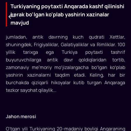
Turkiyaning poytaxti Anqarada kashf qilinishi
kerak bo'lgan ko'plab yashirin xazinalar
mavjud
jumladan, antik davrning kuch qudrati Xettlar,
shuningdek, Frigiyaliklar, Galatiyaliklar va Rimliklar. 100
yillik tarixga ega Turkiya poytaxti tashrif
buyuruvchilarga antik davr qoldiqlaridan tortib,
zamonaviy meʼmoriy moʻjizalargacha boʻlgan koʻplab
yashirin xazinalarni taqdim etadi. Keling, har bir
burchakda qiziqarli hikoyalar kutib turgan Anqaraga
Turkiyaning
tezkor sayohat qilaylik...
poytaxti
Anqarada
kashf
Jahon merosi
qilinishi
O'tgan yili Turkiyaning 20-madaniy boyligi Anqaraning