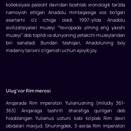
kolleksiyasi paleolit davridan boshlab xronologik tarzda
namoyish etilgan Anadolu mintaqasiga xos bo'lgan
asarlarni o'z ichiga oladi. 1997-yilda Anadolu
sivilizatsiyalari muzeyi “Yevropada yilning eng yaxshi
muzeyi” deb topildi va dunyoning yetakchi muzeylaridan
biri sanaladi. Bundan tashqari, Anadoluning boy
madaniy tarixini o'rganish uchun ajoyib joy.
Ulug'vor Rim merosi
Anqarada Rim imperatori Yulianusning (milodiy 361-
363) Anqaraga tashrifi sharafiga qurilgan deb
hisoblangan Yulianus ustuni kabi ko'plab Rim davri
obidalari mavjud. Shuningdek, 3-asrda Rim imperatori