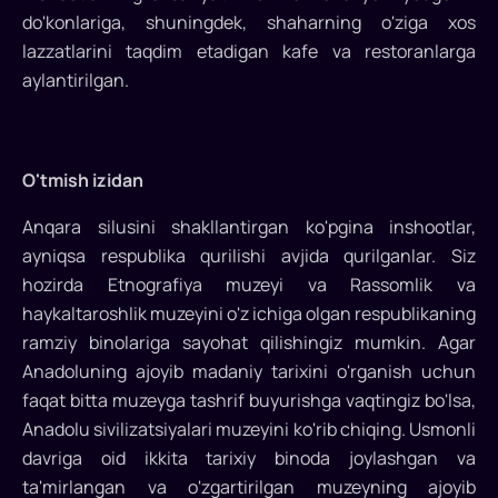
do'konlariga, shuningdek, shaharning o'ziga xos
lazzatlarini taqdim etadigan kafe va restoranlarga
aylantirilgan.
O'tmish izidan
Anqara silusini shakllantirgan ko'pgina inshootlar,
ayniqsa respublika qurilishi avjida qurilganlar. Siz
hozirda Etnografiya muzeyi va Rassomlik va
haykaltaroshlik muzeyini o'z ichiga olgan respublikaning
ramziy binolariga sayohat qilishingiz mumkin. Agar
Anadoluning ajoyib madaniy tarixini o'rganish uchun
faqat bitta muzeyga tashrif buyurishga vaqtingiz bo'lsa,
Anadolu sivilizatsiyalari muzeyini ko'rib chiqing. Usmonli
davriga oid ikkita tarixiy binoda joylashgan va
ta'mirlangan va o'zgartirilgan muzeyning ajoyib