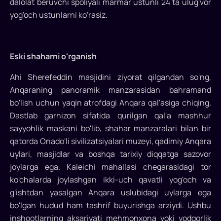
dalolat beruvchi spoliyali marmar ustunli 24 ta ulug'vor
yog'och ustunlarni ko'rasiz.
Eski shaharni o'rganish
Ahi Sherefeddin masjidini ziyorat qilgandan so'ng,
Anqaraning panoramik manzarasidan bahramand
bo'lish uchun yaqin atrofdagi Anqara qal'asiga chiqing.
Dastlab garnizon sifatida qurilgan qal'a mashhur
sayyohlik maskani bo'lib, shahar manzaralari bilan bir
qatorda Onado'li sivilizatsiyalari muzeyi, qadimiy Anqara
uylari, masjidlar va boshqa tarixiy diqqatga sazovor
joylarga ega. Kaleichi mahallasi chegarasidagi tor
ko'chalarda joylashgan ikki-uch qavatli yog'och va
g'ishtdan yasalgan Anqara uslubidagi uylarga ega
bo'lgan hudud ham tashrif buyurishga arziydi. Ushbu
inshootlarning aksariyati mehmonxona yoki yodgorlik