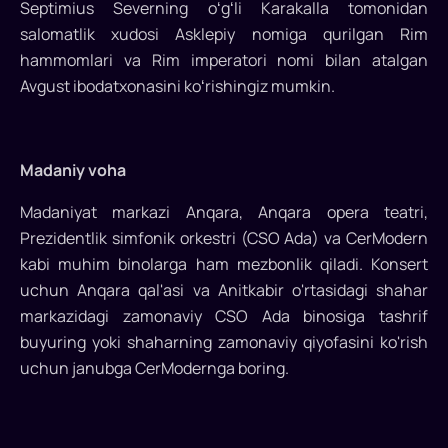
Septimius Severning oʻgʻli Karakalla tomonidan
salomatlik xudosi Asklepiy nomiga qurilgan Rim
hammomlari va Rim imperatori nomi bilan atalgan
Avgust ibodatxonasini koʻrishingiz mumkin.
Madaniy voha
Madaniyat markazi Anqara, Anqara opera teatri,
Prezidentlik simfonik orkestri (CSO Ada) va CerModern
kabi muhim binolarga ham mezbonlik qiladi. Konsert
uchun Anqara qal'asi va Anitkabir o'rtasidagi shahar
markazidagi zamonaviy CSO Ada binosiga tashrif
buyuring yoki shaharning zamonaviy qiyofasini ko'rish
uchun janubga CerModernga boring.