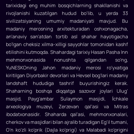
tarixidagi eng muhim bosqichlarning shakllanishi va
rivojlanishi kuzatilgan hudud bo‘lib, u yerda 33
sivilizatsiyaning umumiy madaniyati mavjud. Bu
madaniy merosning arxitekturadan oshxonagacha,
an'anaviy san'atdan tortib asl shahar hayotigacha
bo'lgan cheksiz xilma-xilligi sayyohlar tomonidan kashf
etilishini kutmoqda. Shahardagi tarixiy Hasan Pasha Inn
mehmonxonasida nonushta qilgandan so'ng,
YuNESKOning Jahon madaniy merosi ro'yxatiga
kiritilgan Diyorbakir devorlari va Hevsel bog'lari madaniy
landshaft hududiga tashrif buyurishingiz kerak.
Shaharning boshqa diqqatga sazovor joylari Ulug‘
masjid, Payg'ambar Sulaymon masjidi, İchkale
arxeologiya muzeyi, Zerzevan qal'asi va Mitras
ibodatxonasidir. Shaharda qal'asi, mehmonxonalari,
cherkov va masjidlari bilan ajralib turadigan Eg‘il tumani,
O'n ko'zli ko'prik (Dajla ko'prigi) va Malabadi ko'prigini