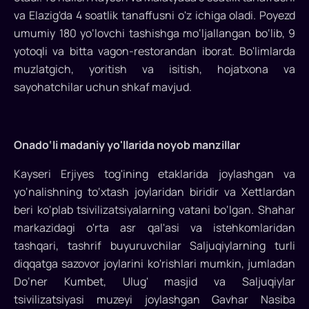
Mesopotamiya
va Elazig'da 4 soatlik tanaffusni o'z ichiga oladi. Poyezd
umumiy 180 yo‘lovchi tashishga mo‘ljallangan bo‘lib, 9
Ekspressi
yotoqli va bitta vagon-restorandan iborat. Bo'limlarda
o‘z
muzlatgich, yoritish va isitish, hojatxona va
sayohatlarini
sayohatchilar uchun shkaf mavjud.
boshladi
Turkiyaning
Onado‘li madaniy yo'llarida noyob manzillar
betakror
go'zalligini
Kayseri Erjiyes tog'ining etaklarida joylashgan va
poyezdda
yo‘nalishning to‘xtash joylaridan biridir va Xettlardan
kashf
beri ko‘plab tsivilizatsiyalarning vatani bo‘lgan. Shahar
qilishni
markazidagi o'rta asr qal'asi va istehkomlaridan
xohlaysizmi?
tashqari, tashrif buyuruvchilar Saljuqiylarning turli
Bundan
diqqatga sazovor joylarini ko'rishlari mumkin, jumladan
tashqari,
Do‘ner Kumbet, Ulug' masjid va Saljuqiylar
bu
tsivilizatsiyasi muzeyi joylashgan Gavhar Nasiba
sayohatlar