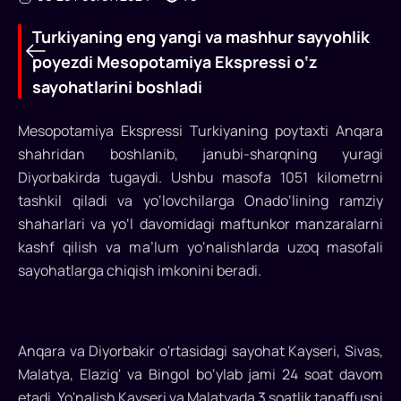
Turkiyaning eng yangi va mashhur sayyohlik
poyezdi Mesopotamiya Ekspressi o‘z
sayohatlarini boshladi
Mesopotamiya Ekspressi Turkiyaning poytaxti Anqara
shahridan boshlanib, janubi-sharqning yuragi
Diyorbakirda tugaydi. Ushbu masofa 1051 kilometrni
tashkil qiladi va yo‘lovchilarga Onado‘lining ramziy
Turkiyaning
shaharlari va yo‘l davomidagi maftunkor manzaralarni
eng
kashf qilish va ma’lum yo‘nalishlarda uzoq masofali
yangi
sayohatlarga chiqish imkonini beradi.
va
mashhur
Anqara va Diyorbakir o'rtasidagi sayohat Kayseri, Sivas,
sayyohlik
Malatya, Elazig' va Bingol bo‘ylab jami 24 soat davom
poyezdi
etadi. Yo'nalish Kayseri va Malatyada 3 soatlik tanaffusni