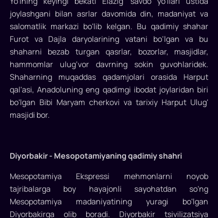
Yo'lning keyingi bekati Elazig' savdo yo'llari ustida
temir
joylashgani bilan asrlar davomida din, madaniyat va
yo‘li
salomatlik markazi bo'lib kelgan. Bu qadimiy shahar
yo‘nalishlaridan
Furot va Dajla daryolarining vatani bo‘lgan va bu
biri
shaharni bezab turgan qasrlar, bozorlar, masjidlar,
bo‘lib,
hammomlar ulug‘vor davrning sokin guvohlaridek.
sayyohlarga
Shaharning muqaddas qadamjolari orasida Harput
unutilmas
qal'asi, Anadoluning eng qadimgi ibodat joylaridan biri
tajribalar
bo'lgan Bibi Maryam cherkovi va tarixiy Harput Ulug'
taqdim
masjidi bor.
qiladi...
Diyorbakir - Mesopotamiyaning qadimiy shahri
Mesopotamiya Ekspressi mehmonlarni noyob
tajribalarga boy hayajonli sayohatdan so'ng
Mesopotamiya madaniyatining yuragi bo'lgan
Diyorbakirga olib boradi. Diyorbakir tsivilizatsiya