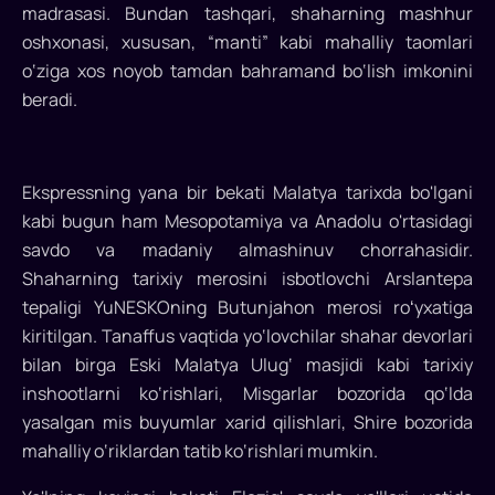
madrasasi. Bundan tashqari, shaharning mashhur
tabiat
uyg'onib,
oshxonasi, xususan, “manti” kabi mahalliy taomlari
Turkiyaning
o‘ziga xos noyob tamdan bahramand bo‘lish imkonini
har
beradi.
bir
go'shasini
hayajonli
Ekspressning yana bir bekati Malatya tarixda bo'lgani
manzaraga
kabi bugun ham Mesopotamiya va Anadolu o'rtasidagi
aylantiradigan
savdo va madaniy almashinuv chorrahasidir.
bahor
Shaharning tarixiy merosini isbotlovchi Arslantepa
oylari
uchun
tepaligi YuNESKOning Butunjahon merosi roʻyxatiga
mukammaldir.
kiritilgan. Tanaffus vaqtida yo‘lovchilar shahar devorlari
Mesopotamiya
bilan birga Eski Malatya Ulug‘ masjidi kabi tarixiy
Expressi
inshootlarni ko‘rishlari, Misgarlar bozorida qo‘lda
Turkiyaning
yasalgan mis buyumlar xarid qilishlari, Shire bozorida
eng
mahalliy o‘riklardan tatib ko‘rishlari mumkin.
yangi
sayyohlik