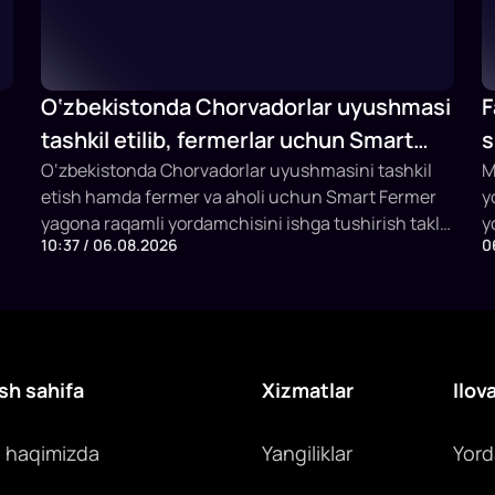
O‘zbekistonda Chorvadorlar uyushmasi
F
tashkil etilib, fermerlar uchun Smart
s
Fermer sun’iy intellektli platformasi
O‘zbekistonda Chorvadorlar uyushmasini tashkil
M
etish hamda fermer va aholi uchun Smart Fermer
y
ishga tushiriladi
yagona raqamli yordamchisini ishga tushirish taklif
y
10:37 / 06.08.2026
0
etildi. Platforma chorva mollarini identifikatsiya
b
qilish, veterinariya xizmatlari, sun’iy urug‘lantirish,
m
subsidiya olish va SI asosida maslahat berish
i
imkonini yaratadi.
sh sahifa
Xizmatlar
Ilov
z haqimizda
Yangiliklar
Yor