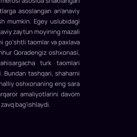
ik merosi asosida shakllangan
tlarga asoslangan an’anaviy
tish mumkin. Egey uslubidagi
aqaviy zaytun moyining mazali
i go‘shtli taomlar va paxlava
ashhur Qoradengiz oshxonasi,
ahisargacha turk taomlari
di. Bundan tashqari, shaharni
ahalliy oshxonaning eng sara
arqaror amaliyotlarini davom
zavq bag‘ishlaydi.