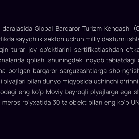
 darajasida Global Barqaror Turizm Kengashi (G
likda sayyohlik sektori uchun milliy dasturni is
 turar joy ob’ektlarini sertifikatlashdan o‘tka
nalarida qolish, shuningdek, noyob tabiatdagi 
ha boʻlgan barqaror sarguzashtlarga shoʻngʻi
 plyajlari bilan dunyo miqyosida uchinchi oʻrinni
yodagi eng ko‘p Moviy bayroqli plyajlarga ega 
ros ro‘yxatida 30 ta ob’ekt bilan eng ko‘p U