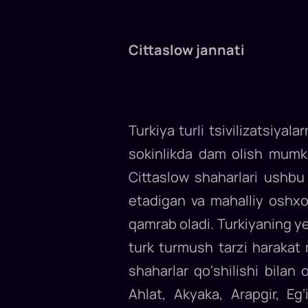
eng
muhim
dam
olish
muqobillaridan
Cittaslow jannati
biriga
aylandi...
Turkiya turli tsivilizatsiy
sokinlikda dam olish mumki
Cittaslow shaharlari ushbu
etadigan va mahalliy oshxo
qamrab oladi. Turkiyaning ye
turk turmush tarzi harakat
shaharlar qo‘shilishi bilan
Ahlat, Akyaka, Arapgir, Eg‘