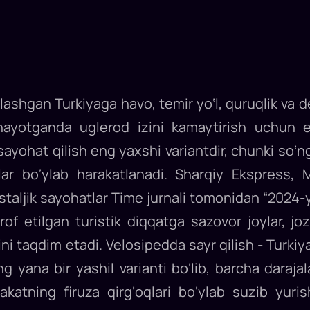
ashgan Turkiyaga havo, temir yo‘l, quruqlik va d
ayotganda uglerod izini kamaytirish uchun eko
yohat qilish eng yaxshi variantdir, chunki so‘ng
hlar bo‘ylab harakatlanadi. Sharqiy Ekspress,
ostaljik sayohatlar Time jurnali tomonidan “2024-
tirof etilgan turistik diqqatga sazovor joylar, j
ni taqdim etadi. Velosipedda sayr qilish - Turkiyan
ing yana bir yashil varianti bo‘lib, barcha daraj
akatning firuza qirg‘oqlari bo‘ylab suzib yuris