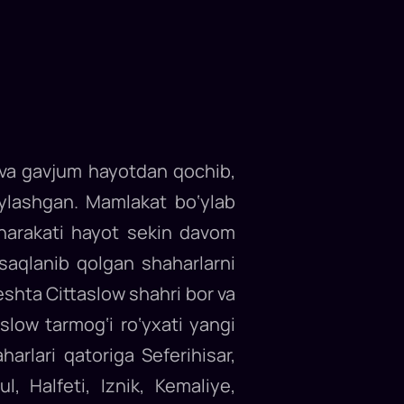
n va gavjum hayotdan qochib,
oylashgan. Mamlakat bo‘ylab
 harakati hayot sekin davom
saqlanib qolgan shaharlarni
eshta Cittaslow shahri bor va
low tarmog‘i ro‘yxati yangi
arlari qatoriga Seferihisar,
l, Halfeti, Iznik, Kemaliye,