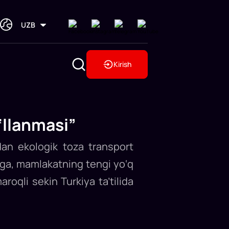
UZB
Kirish
‘llanmasi”
dan ekologik toza transport
shga, mamlakatning tengi yo‘q
roqli sekin Turkiya ta’tilida