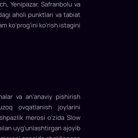
ch, Yenipazar, Safranbolu va
dagi aholi punktlari va tabiat
 ko‘prog‘ini ko‘rish istagini
alar va an‘anaviy pishirish
zoq ovqatlanish joylarini
oshpazlik merosi o‘zida Slow
bilan uyg‘unlashtirgan ajoyib