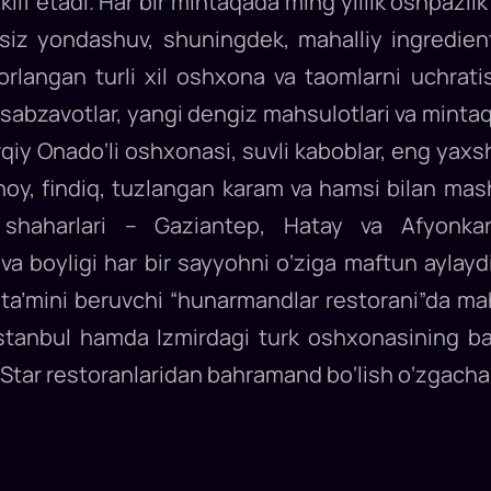
aklif etadi. Har bir mintaqada ming yillik oshpazl
siz yondashuv, shuningdek, mahalliy ingredien
yyorlangan turli xil oshxona va taomlarni uchra
y sabzavotlar, yangi dengiz mahsulotlari va mint
iy Onado‘li oshxonasi, suvli kaboblar, eng yaxsh
 choy, findiq, tuzlangan karam va hamsi bilan m
 shaharlari – Gaziantep, Hatay va Afyonkar
 va boyligi har bir sayyohni o‘ziga maftun aylay
 ta’mini beruvchi “hunarmandlar restorani”da m
 Istanbul hamda Izmirdagi turk oshxonasining b
Star restoranlaridan bahramand bo‘lish o‘zgacha 