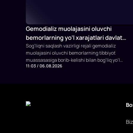
Gemodializ muolajasini oluvchi
bemorlarning yo‘l xarajatlari davlat
budjeti hisobidan qoplab berilishi
Sog‘liqni saqlash vazirligi rejali gemodializ
muolajasini oluvchi bemorlarning tibbiyot
mumkin
muassasasiga borib-kelishi bilan bog‘liq yo‘l
11:03 / 06.08.2026
xarajatlarini davlat budjeti hisobidan qoplashning
yangi mexanizmini joriy etish taklifi bilan
chiqmoqda.
Bo
Bi