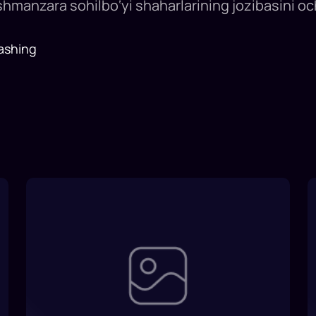
shmanzara sohilbo‘yi shaharlarining jozibasini oc
ashing