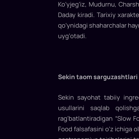
Ko‘yjeg‘iz, Mudurnu, Charsh
Daday kiradi. Tarixiy xarakte
qo‘ynidagi shaharchalar hayr
uyg‘otadi.
Sekin taom sarguzashtlari
Sekin sayohat tabiiy ingre
usullarini saqlab qolish
rag‘batlantiradigan “Slow F
Food falsafasini o‘z ichiga 