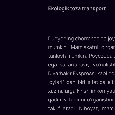
Ekologik toza transport
Dunyoning chorrahasida joyl
mumkin. Mamlakatni o‘rgan
tanlash mumkin. Poyezdda sa
ega va an’anaviy yo‘nalis
Diyarbakir Ekspressi kabi n
joylari” dan biri sifatida e’
xazinalarga kirish imkoniyati
qadimiy tarixini o‘rganishn
taklif etadi. Nihoyat, maml