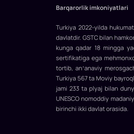
Barqarorlik imkoniyatlari
Turkiya 2022-yilda hukumat
davlatdir. GSTC bilan hamkor
kunga qadar 18 mingga yaqin
sertifikatiga ega mehmonxo
tortib, anʼanaviy merosgac
Turkiya 567 ta Moviy bayroqli
jami 233 ta plyaj bilan dun
UNESCO nomoddiy madaniy me
birinchi ikki davlat orasida.