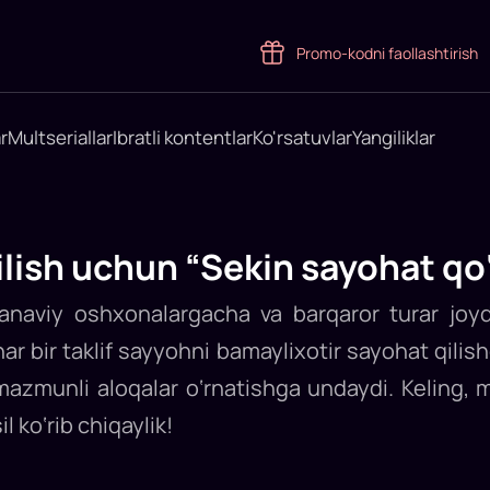
Promo-kodni faollashtirish
r
Multseriallar
Ibratli kontentlar
Ko'rsatuvlar
Yangiliklar
ilish uchun “Sekin sayohat qo
’anaviy oshxonalargacha va barqaror turar joy
ar bir taklif sayyohni bamaylixotir sayohat qili
 mazmunli aloqalar o‘rnatishga undaydi. Keling, ma
l ko‘rib chiqaylik!