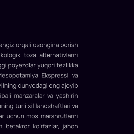
engiz orqali osongina borish
logik toza alternativlarni
gi poyezdlar yuqori tezlikka
 Mesopotamiya Ekspressi va
yilning dunyodagi eng ajoyib
ozibali manzaralar va yashirin
ing turli xil landshaftlari va
alar uchun mos marshrutlarni
h betakror ko‘rfazlar, jahon