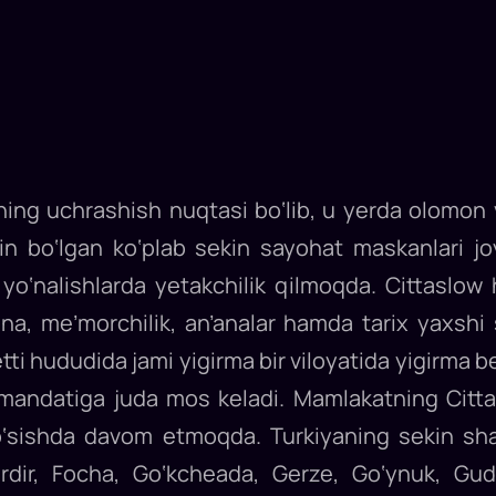
alarning uchrashish nuqtasi bo‘lib, u yerda olomo
n bo‘lgan ko‘plab sekin sayohat maskanlari j
 yo‘nalishlarda yetakchilik qilmoqda. Cittaslow
na, me’morchilik, an’analar hamda tarix yaxshi 
tti hududida jami yigirma bir viloyatida yigirma b
 mandatiga juda mos keladi. Mamlakatning Cittas
 o‘sishda davom etmoqda. Turkiyaning sekin shah
irdir, Focha, Go‘kcheada, Gerze, Go‘ynuk, Gudu