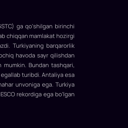
STC) ga qo‘shilgan birinchi
hlab chiqqan mamlakat hozirgi
zdi. Turkiyaning barqarorlik
ochiq havoda sayr qilishdan
sh mumkin. Bundan tashqari,
 egallab turibdi. Antaliya esa
shahar unvoniga ega. Turkiya
NESCO rekordiga ega bo‘lgan