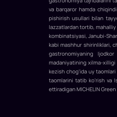
gastronomiya tajribalarini t
va barqaror hamda chiqindi
pishirish usullari bilan ta
lazzatlardan tortib, mahalli
kombinatsiyasi, Janubi-Sharq
kabi mashhur shirinliklari,
gastronomiyaning Ijodkor
madaniyatining xilma-xilligi
kezish chog‘ida uy taomlari
taomlarini tatib ko‘rish va
ettiradigan MICHELIN Green 