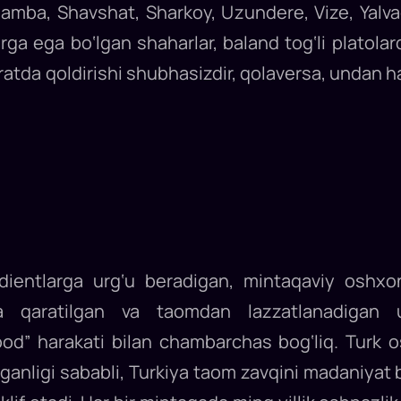
amba, Shavshat, Sharkoy, Uzundere, Vize, Yalva
rga ega bo‘lgan shaharlar, baland tog‘li platolar
atda qoldirishi shubhasizdir, qolaversa, undan ham
dientlarga urg‘u beradigan, mintaqaviy oshxon
ga qaratilgan va taomdan lazzatlanadigan u
ood” harakati bilan chambarchas bog‘liq. Turk 
olganligi sababli, Turkiya taom zavqini madaniyat 