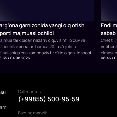
arg‘ona garnizonida yangi o‘q otish
Endi mi
porti majmuasi ochildi
sabab 
ajmua tarkibidan nazariy o‘quv sinfi, o‘quv va
qaytar
Chet tili
o‘riqchilar xonalari hamda 20 ta o‘q otish
imtihonl
o‘nalishiga ega zamonaviy tir o‘rin olgan. Inshoot
olmasang
6:35 / 04.08.2026
08:46 / 
ir vaqtning o‘zida 20 nafargacha sportchi va
yoki to'l
ashg‘ulot ishtirokchilarini qabul qilish
mkoniyatiga ega.
Call-center:
alar
(+99855) 500-95-59
dam
Bizning manzil: