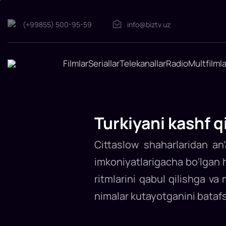
(+99855) 500-95-59
info@biztv.uz
Turkiyani
Filmlar
Seriallar
Telekanallar
Radio
Multfilmla
kashf
qilish
uchun
“Sekin
sayohat
Turkiyani kashf q
qo‘llanmasi”
Mahalliy
madaniyatlar
Cittaslow shaharlaridan an
va
atrof-
muhit
imkoniyatlarigacha bo‘lgan h
bilan
bir
ritmlarini qabul qilishga va
maromdagi
chuqur
aloqalarni
nimalar kutayotganini batafsi
rag‘batlantiradigan
sekin
sayohat
Turkiyadagi