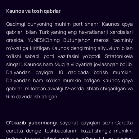
Kaunos va tosh qabrlar
Qadimgi dunyoning muhim port shahri Kaunos qoya
qabrlari bilan Turkiyaning eng hayratlanarli xarobalari
orasida. YuNESKOning Butunjahon merosi taxminiy
ro'yxatiga kiritilgan Kaunos dengizning allyuvium bilan
to'lishi sababli porti vazifasini yo'qotdi. Stratonikeia
singari, Kaunos ham Mug'la viloyatida joylashgan bo'lib,
Dalyandan qayiqda 10 daqiqada borish mumkin.
Dalyandan ham ko'rish mumkin bo'lgan Kaunos qoya
qabrlari miloddan avvalgi IV-asrda ishlab chiqarilgan va
Rim davrida ishlatilgan.
O'tkazib yubormang:
sayohat qayiqlari sizni Caretta
caretta dengiz toshbaqalarini kuzatishingiz mumkin
bo'lgan haqiqiy tabiat mo'jizasi bo'lgan Iztuzu plyajiga