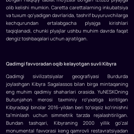
olib kelishi mumkin. Caretta carettalarning inkubatsiya
va tuxum qo'yadigan davrlarida, tashrif buyuruvchilarga
kechqurundan ertalabgacha plyajga kirishlari
taqiqlanadi, chunki plyajlar ushbu muhim davrda faqat
dengiz toshbaqalari uchun ajratilgan.
Qadimgi favvoradan oqib kelayotgan suvli Kibyra
Qadimgi sivilizatsiyalar geografiyasi Burdurda
joylashgan Kibyra Sagalassos bilan birga mintaqaning
eng muhim qadimiy shaharlari orasida. YuNESKOning
Butunjahon merosi taxminiy roʻyxatiga kiritilgan
Kibyradagi binolar 2016-yildan beri toʻsiqsiz koʻrinishni
taʼminlash uchun simmetrik tarzda rejalashtirilgan.
Bundan tashqari, Kibyraning 2000 yillik go‘zal
monumental favvorasi keng qamrovli restavratsiyadan