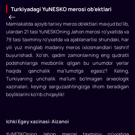
Turkiyadagi YuNESKO merosi ob'ektlari
Mamlakatda ajoyib tarixiy meros ob'ektlari mavjud bo‘lib,
ulardan 21 tasi YuNESKOning Jahon merosi ro'yxatida va
Turkiyadagi
79 tasi taxminiy ro'yxatda va ajablanarlisi shundaki, har
YuNESKO
yili yuz minglab madaniy meros ixlosmandlari tashrif
buyurishadi. Xo‘sh, qadim zamonlarning eng qudratli
merosi
podshohlariga mezbonlik qilgan bu unumdor yerlar
ob'ektlari
haqida qanchalik ma’lumotga egasiz? Keling,
Turkiyaning unchalik ma'lum bo'lmagan arxeologik
Turkiya
xazinalari, keyingi sarguzashtingizga ilhom beradigan
sivilizatsiya
boyliklarini ko'rib chiqaylik!
tarixi
yozilgan
va
shakllangan,
Ichki Egey xazinasi: Aizanoi
dunyoning
eng
YuNESKOning Jahon merosi taxminiy ro'yxatiga