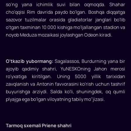
so‘ng yana ichimlik suvi bilan oqmoqda. Shahar
cho'qqisi Rim davrida paydo bo'lgan. Boshqa diqqatga
sazovor tuzilmalar orasida gladiatorlar janglari bo'lib
o'tgan taxminan 10 000 kishiga mo'ljallangan stadion va
noyob Meduza mozaikasi joylashgan Odeon kiradi.
O'tkazib yubormang:
Sagalassos, Burdurning yana bir
ajoyib qadimiy shahri, YuNESKOning Jahon merosi
ro'yxatiga kiritilgan. Uning 5000 yillik tarixidan
zavqlanish va Antonin favvorasini ko'rish uchun tashrif
buyurishga arziydi. Salda ko'li, shuningdek, oq qumli
plyajga ega bo'lgan viloyatning tabiiy mo''jizasi.
Tarmoq sxemali Priene shahri