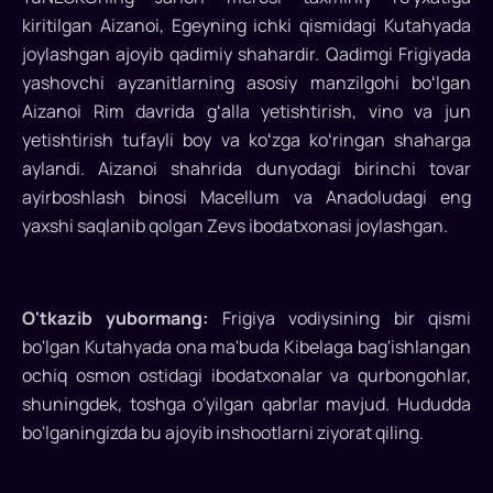
muhim
kiritilgan Aizanoi, Egeyning ichki qismidagi Kutahyada
geografiyalaridan
joylashgan ajoyib qadimiy shahardir. Qadimgi Frigiyada
birida
yashovchi ayzanitlarning asosiy manzilgohi boʻlgan
joylashgan
Aizanoi Rim davrida gʻalla yetishtirish, vino va jun
qadimiy
yetishtirish tufayli boy va koʻzga koʻringan shaharga
xazinaga
aylandi. Aizanoi shahrida dunyodagi birinchi tovar
ega
ayirboshlash binosi Macellum va Anadoludagi eng
haqiqiy
ochiq
yaxshi saqlanib qolgan Zevs ibodatxonasi joylashgan.
osmon
ostidagi
muzeydir...
O'tkazib yubormang:
Frigiya vodiysining bir qismi
bo'lgan Kutahyada ona ma'buda Kibelaga bag'ishlangan
ochiq osmon ostidagi ibodatxonalar va qurbongohlar,
shuningdek, toshga o'yilgan qabrlar mavjud. Hududda
bo'lganingizda bu ajoyib inshootlarni ziyorat qiling.