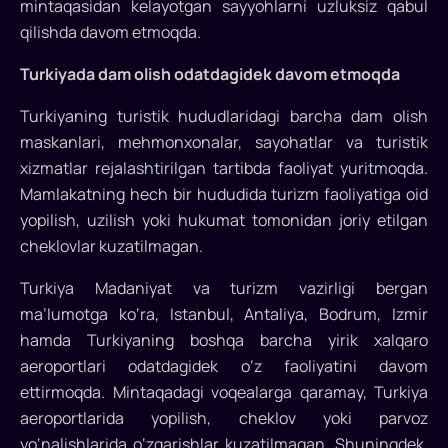
mintaqasidan kelayotgan sayyohlarni uzluksiz qabul
parvozlar
qilishda davom etmoqda.
odatdagidek
Turkiyada dam olish odatdagidek davom etmoqda
davom
Turkiyaning turistik hududlaridagi barcha dam olish
etmoqda
maskanlari, mehmonxonalar, sayohatlar va turistik
—
xizmatlar rejalashtirilgan tartibda faoliyat yuritmoqda.
mamlakat
Mamlakatning hech bir hududida turizm faoliyatiga oid
yopilish, uzilish yoki hukumat tomonidan joriy etilgan
Madaniyat
cheklovlar kuzatilmagan.
va
Turkiya Madaniyat va turizm vazirligi bergan
turizm
ma’lumotga ko‘ra, Istanbul, Antaliya, Bodrum, Izmir
vazirligi
hamda Turkiyaning boshqa barcha yirik xalqaro
aeroportlari odatdagidek o‘z faoliyatini davom
Turkiya
ettirmoqda. Mintaqadagi voqealarga qaramay, Turkiya
Respublikasi
Madaniyat
aeroportlarida yopilish, cheklov yoki parvoz
va
yo‘nalishlarida o‘zgarishlar kuzatilmagan. Shuningdek,