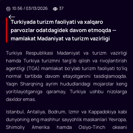
10:56
/
03/13/2026
37
Turkiyada turizm faoliyati va xalqaro
parvozlar odatdagidek davom etmoqda —
mamlakat Madaniyat va turizm vazirligi
Turkiya Respublikasi Madaniyat va turizm vazirligi
hamda Turkiya turizmni targ‘ib qilish va rivojlantirish
agentligi (TGA) mamlakat bo‘ylab turizm faoliyati to‘liq
normal tartibda davom etayotganini tasdiqlamoqda.
Yaqin Sharqning ayrim hududlaridagi mojarolar keng
Turkiyada
yoritilayotganiga qaramay, Turkiya ushbu nizolarga
turizm
daxldor emas.
faoliyati
Istanbul, Antaliya, Bodrum, Izmir va Kappadokiya kabi
va
dunyoning eng mashhur sayyohlik maskanlari Yevropa,
Shimoliy Amerika hamda Osiyo-Tinch okeani
xalqaro