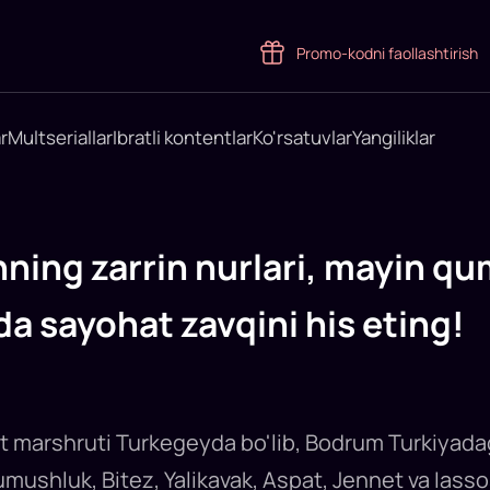
Promo-kodni faollashtirish
r
Multseriallar
Ibratli kontentlar
Ko'rsatuvlar
Yangiliklar
ing zarrin nurlari, mayin quml
a sayohat zavqini his eting!
at marshruti Turkegeyda bo'lib, Bodrum Turkiyad
Gumushluk, Bitez, Yalikavak, Aspat, Jennet va Ia