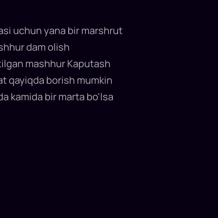
basi uchun yana bir marshrut
ashhur dam olish
ritilgan mashhur Kaputash
qat qayiqda borish mumkin
da kamida bir marta bo'lsa