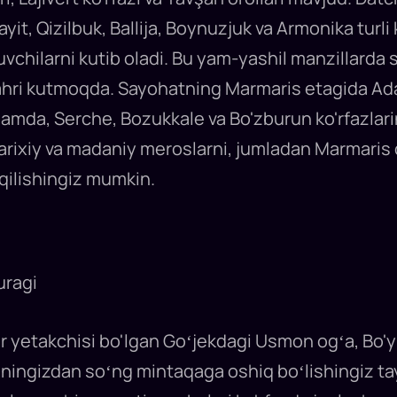
it, Qizilbuk, Ballija, Boynuzjuk va Armonika turli 
uvchilarni kutib oladi. Bu yam-yashil manzillarda si
hri kutmoqda. Sayohatning Marmaris etagida Adako
 hamda, Serche, Bozukkale va Bo'zburun ko'rfazlari
i tarixiy va madaniy meroslarni, jumladan Marmaris 
 qilishingiz mumkin.
uragi
r yetakchisi bo'lgan Goʻjekdagi Usmon ogʻa, Bo'y
ganingizdan soʻng mintaqaga oshiq boʻlishingiz 