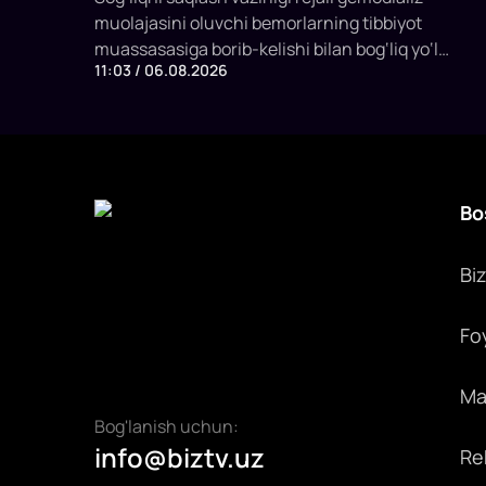
muolajasini oluvchi bemorlarning tibbiyot
mumkin
muassasasiga borib-kelishi bilan bog‘liq yo‘l
11:03 / 06.08.2026
xarajatlarini davlat budjeti hisobidan qoplashning
yangi mexanizmini joriy etish taklifi bilan
chiqmoqda.
Bo
Bi
Fo
Max
Bog'lanish uchun:
info@biztv.uz
Rek