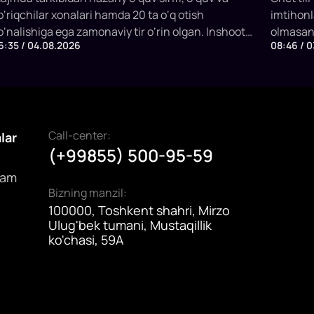
o‘riqchilar xonalari hamda 20 ta o‘q otish
imtihonl
o‘nalishiga ega zamonaviy tir o‘rin olgan. Inshoot
olmasang
6:35 / 04.08.2026
08:46 / 
ir vaqtning o‘zida 20 nafargacha sportchi va
yoki to'l
ashg‘ulot ishtirokchilarini qabul qilish
mkoniyatiga ega.
Call-center:
alar
(+99855) 500-95-59
dam
Bizning manzil:
100000, Toshkent shahri, Mirzo
Ulug'bek tumani, Mustaqillik
ko'chasi, 59A