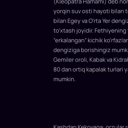
(Kleopatra Hamami) deb nomla
yorqin suv osti hayoti bilan 
bilan Egey va O'rta Yer deng
to'xtash joyidir. Fethiyening 
“erkalangan” kichik ko'rfazl
dengiziga borishingiz mumkin
Gemiler oroli, Kabak va Kidra
80 dan ortiq kapalak turlari 
mumkin.
Kashdan Kekovaga: orzular r