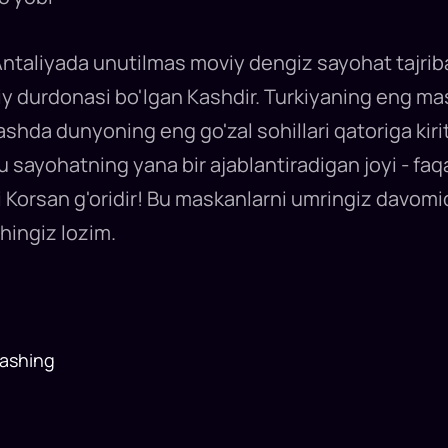
 Antaliyada unutilmas moviy dengiz sayohat tajri
qiy durdonasi bo'lgan Kashdir. Turkiyaning eng m
ashda dunyoning eng go'zal sohillari qatoriga ki
 sayohatning yana bir ajablantiradigan joyi - fa
i Korsan g'oridir! Bu maskanlarni umringiz davomi
shingiz lozim.
lashing