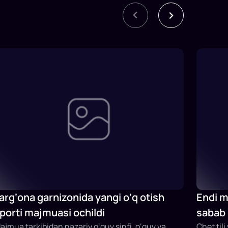
arg‘ona garnizonida yangi o‘q otish
Endi mi
porti majmuasi ochildi
sabab 
ajmua tarkibidan nazariy o‘quv sinfi, o‘quv va
qaytar
Chet tili