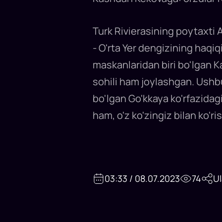
Turk Rivierasining poytaxti
- O'rta Yer dengizining haqi
maskanlaridan biri bo'lgan K
sohili ham joylashgan. Ushbu
bo'lgan Go'kkaya ko'rfazidag
ham, o'z ko'zingiz bilan ko'ri
03:33 / 08.07.2023
74
U