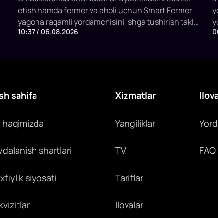
etish hamda fermer va aholi uchun Smart Fermer
y
ishga tushiriladi
yagona raqamli yordamchisini ishga tushirish taklif
y
10:37 / 06.08.2026
0
etildi. Platforma chorva mollarini identifikatsiya
b
qilish, veterinariya xizmatlari, sun’iy urug‘lantirish,
m
subsidiya olish va SI asosida maslahat berish
i
imkonini yaratadi.
sh sahifa
Xizmatlar
Ilov
z haqimizda
Yangiliklar
Yor
ydalanish shartlari
TV
FAQ
fiylik siyosati
Tariflar
vizitlar
Ilovalar