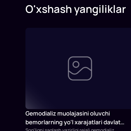
O'xshash yangiliklar
Gemodializ muolajasini oluvchi
bemorlarning yo‘l xarajatlari davlat
budjeti hisobidan qoplab berilishi
Sog‘liqni saqlash vazirligi rejali gemodializ