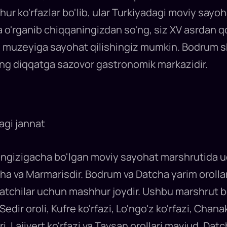
r ko'rfazlar bo'lib, ular Turkiyadagi moviy sayo
da o'rganib chiqqaningizdan so'ng, siz XV asrdan 
a muzeyiga sayohat qilishingiz mumkin. Bodrum s
ing diqqatga sazovor gastronomik markazidir.
agi jannat
engizigacha bo'lgan moviy sayohat marshrutida 
cha va Marmarisdir. Bodrum va Datcha yarim orollar
atchilar uchun mashhur joydir. Ushbu marshrut bo'
 Sedir oroli, Kufre ko'rfazi, Lo'ngo'z ko'rfazi, Chan
ri, Lajivert ko'rfazi va Tavşan orollari mavjud. Datc