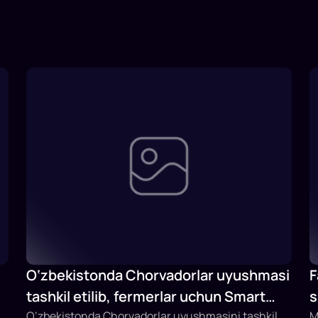
O‘zbekistonda Chorvadorlar uyushmasi
F
tashkil etilib, fermerlar uchun Smart
s
Fermer sun’iy intellektli platformasi
O‘zbekistonda Chorvadorlar uyushmasini tashkil
M