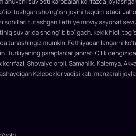
nuvchi suv osti xarobalari ko'rfazda joylashgan b
to'lib-toshgan sho'ng'ish joyini taqdim etadi. Jah
izi sohillari tutashgan Fethiye moviy sayohat se
tiniq suvlarida sho'ng'ib bo'lgach, kekik hidli tog 
arda tunashingiz mumkin. Fethiyadan langarni ko't
. Turkiyaning paraplanlar jannati O'lik dengizida
k koʻrfazi, Shovalye oroli, Samanlik, Kalemya, Ak
yashaydigan Kelebekler vadisi kabi manzarali joylar
o'yobi