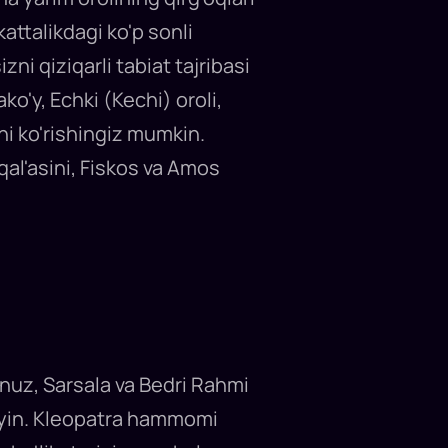
kattalikdagi ko'p sonli
zni qiziqarli tabiat tajribasi
'y, Echki (Kechi) oroli,
ni ko'rishingiz mumkin.
qal'asini, Fiskos va Amos
nuz, Sarsala va Bedri Rahmi
tayin. Kleopatra hammomi