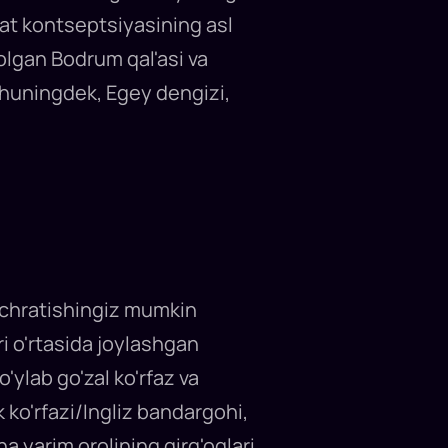
hat kontseptsiyasining asl
qolgan Bodrum qal'asi va
huningdek, Egey dengizi,
uchratishingiz mumkin
i o'rtasida joylashgan
ylab go'zal ko'rfaz va
ak ko'rfazi/Ingliz bandargohi,
ha yarim orolining qirg'oqlari