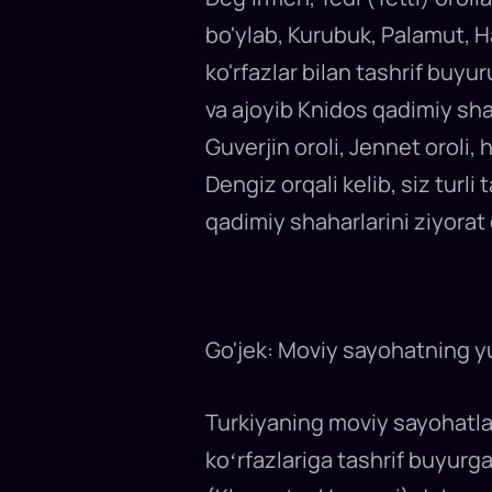
uchun
eng
bo'ylab, Kurubuk, Palamut, Hay
so'lim
go'shalar
ko'rfazlar bilan tashrif buyur
bilan
tanishtiramiz...
va ajoyib Knidos qadimiy sha
Guverjin oroli, Jennet oroli,
Dengiz orqali kelib, siz turl
qadimiy shaharlarini ziyorat
Go'jek: Moviy sayohatning y
Turkiyaning moviy sayohatla
koʻrfazlariga tashrif buyur