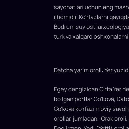
eting!
sayohatlari uchun eng mashhu
Turk
Rivierasini
o'rab
ilhomidir. Ko'rfazlarni qayiq
turgan
go'zal
Bodrum suv osti arxeologiy
ko'rfazlardan
Egey
turk va xalqaro oshxonalarn
va
O'rta
Yer
dengizi
manzaralariga
mahliyo
bo'lgan
holda,
qayiqlar
Datcha yarim oroli: Yer yuzid
bog'langan
portlarda
oqshomni
yoqimli
qarshi
Egey dengizidan O'rta Yer d
olish
va
bo'lgan portlar Go'kova, Dat
mazali
turk
Go'kova ko'rfazi moviy sayoh
taomlaridan
bahramand
bo'lishingiz
orollar, jumladan, Orak oroli,
mumkin.
Quyida
Deg'irmen, Yedi (Yetti) orolla
ta'til