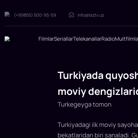
(+99855) 500-95-59
info@biztv.uz
Filmlar
Seriallar
Telekanallar
Radio
Multfilmla
Turkiyada
quyoshning
zarrin
Turkiyada quyoshn
nurlari,
mayin
moviy dengizlarid
qumli
sohillari
va
Turkegeyga tomon
moviy
dengizlarida
sayohat
Turkiyadagi ilk moviy sayoh
zavqini
his
bekatlaridan biri sanaladi. 