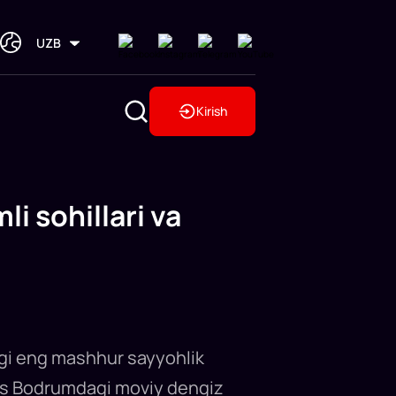
UZB
Kirish
i sohillari va
agi eng mashhur sayyohlik
ssos Bodrumdagi moviy dengiz