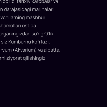
o'lib, tarixiy xarobalar va
on darajasidagi marinalari
vuvchilarning mashhur
'shamollari ostida
arganingizdan so'ng O'lik
 siz Kumburnu koʻrfazi,
varyum (Akvarium) va albatta,
ni ziyorat qilishingiz