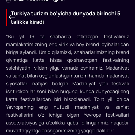
Turkiya turizm bo‘yicha dunyoda birinchi 5
talikka kiradi
“Bu yil 16 ta shaharda oʻtkazgan festivalimiz
mamlakatimizning eng yirik va boy brend loyihalaridan
biriga aylandi. Umid qilamizki, shaharlarimizning brend
Turkiya
qiymatiga katta hissa qoʻshayotgan festivalning
salohiyatini yildan-yilga yanada oshiramiz. Madaniyat
turizm
va san’at bilan uyg‘unlashgan turizm hamda madaniyat
bo‘yicha
siyosatlari natijasi bo‘lgan Madaniyat yo‘li festivali
dunyoda
ishtirokchilar soni bilan bugungi kunda dunyodagi eng
birinchi
katta festivallardan biri hisoblanadi. To‘rt yil ichida
Yevropaning eng nufuzli madaniyat va san’at
5
festivallarini o‘z ichiga olgan Yevropa festivallari
talikka
assotsiatsiyasiga a’zolikka qabul qilinganimiz naqadar
kiradi
muvaffaqiyatga erishganimizning yaqqol dalilidir”.