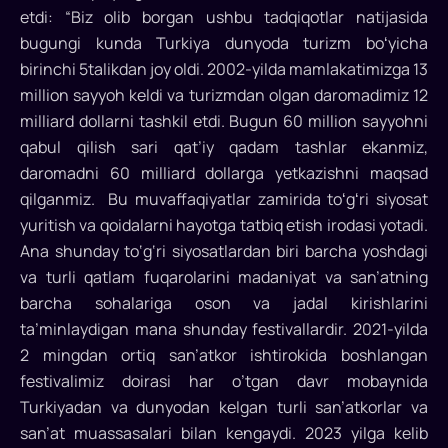
yil
etdi: “Biz olib borgan ushbu tadqiqotlar natijasida
qisqa
bugungi kunda Turkiya dunyoda turizm boʻyicha
vaqt
birinchi 5talikdan joy oldi. 2002-yilda mamlakatimizga 13
ichida
million sayyoh keldi va turizmdan olgan daromadimiz 12
yana
milliard dollarni tashkil etdi. Bugun 60 million sayyohni
7
qabul qilish sari qat’iy qadam tashlar ekanmiz,
hududga
daromadni 60 milliard dollarga yetkazishni maqsad
kirib
qilganmiz. Bu muvaffaqiyatlar zamirida toʻgʻri siyosat
kelganini
yuritish va qoidalarni hayotga tatbiq etish irodasi yotadi.
mamnuniyat
Ana shunday to‘g‘ri siyosatlardan biri barcha yoshdagi
bilan
tilga
va turli qatlam fuqarolarini madaniyat va san’atning
oldi
barcha sohalariga oson va jadal kirishlarini
va
ta’minlaydigan mana shunday festivallardir. 2021-yilda
shunday
2 mingdan ortiq san’atkor ishtirokida boshlangan
dedi..
festivalimiz doirasi har o’tgan davr mobaynida
Turkiyadan va dunyodan kelgan turli san’atkorlar va
san’at muassasalari bilan kengaydi. 2023 yilga kelib