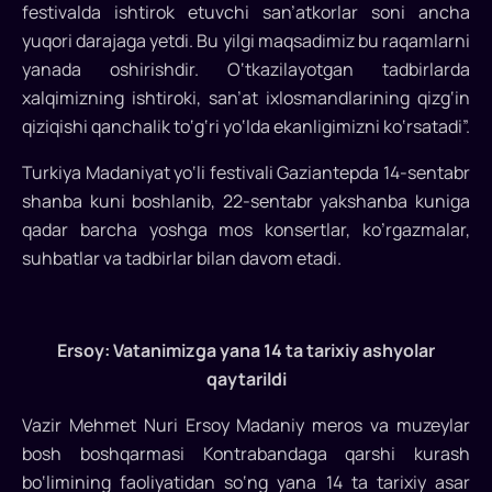
festivalda ishtirok etuvchi san’atkorlar soni ancha
yuqori darajaga yetdi. Bu yilgi maqsadimiz bu raqamlarni
yanada oshirishdir. O‘tkazilayotgan tadbirlarda
xalqimizning ishtiroki, san’at ixlosmandlarining qizg‘in
qiziqishi qanchalik to‘g‘ri yo‘lda ekanligimizni ko‘rsatadi”.
Turkiya Madaniyat yo‘li festivali Gaziantepda 14-sentabr
shanba kuni boshlanib, 22-sentabr yakshanba kuniga
qadar barcha yoshga mos konsertlar, ko’rgazmalar,
suhbatlar va tadbirlar bilan davom etadi.
Ersoy: Vatanimizga yana 14 ta tarixiy ashyolar
qaytarildi
Vazir Mehmet Nuri Ersoy Madaniy meros va muzeylar
bosh boshqarmasi Kontrabandaga qarshi kurash
bo‘limining faoliyatidan so‘ng yana 14 ta tarixiy asar