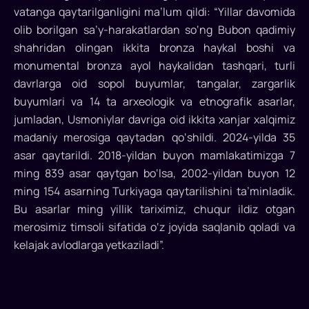
vatanga qaytarilganligini ma’lum qildi: “Yillar davomida
olib borilgan sa’y-harakatlardan so‘ng Bubon qadimiy
shahridan olingan ikkita bronza haykal boshi va
monumental bronza ayol haykalidan tashqari, turli
davrlarga oid sopol buyumlar, tangalar, zargarlik
buyumlari va 14 ta arxeologik va etnografik asarlar,
jumladan, Usmoniylar davriga oid ikkita xanjar xalqimiz
madaniy merosiga qaytadan qo‘shildi. 2024-yilda 35
asar qaytarildi. 2018-yildan buyon mamlakatimizga 7
ming 839 asar qaytgan bo‘lsa, 2002-yildan buyon 12
ming 154 asarning Turkiyaga qaytarilishini ta’minladik.
Bu asarlar ming yillik tariximiz, chuqur ildiz otgan
merosimiz timsoli sifatida o‘z joyida saqlanib qoladi va
kelajak avlodlarga yetkaziladi”.