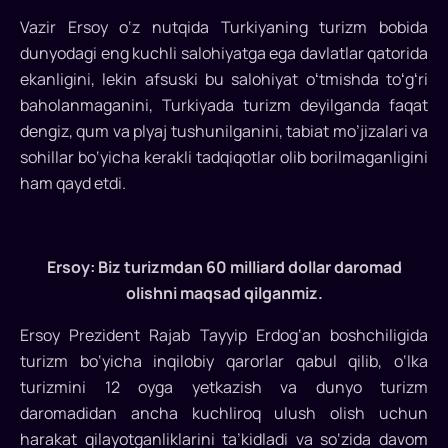
Vazir Ersoy o‘z nutqida Turkiyaning turizm bobida
Turkiya
madaniyat
dunyodagi eng kuchli salohiyatga ega davlatlar qatorida
va
ekanligini, lekin afsuski bu salohiyat oʻtmishda toʻgʻri
turizm
baholanmaganini, Turkiyada turizm deyilganda faqat
vaziri
dengiz, qum va plyaj tushunilganini, tabiat mo’jizalari va
Mehmet
sohillar bo‘yicha kerakli tadqiqotlar olib borilmaganligini
Nuri
ham qayd etdi.
Ersoy
Gaziantep
Madaniyat
Ersoy: Biz turizmdan 60 milliard dollar daromad
yo‘li
festivalining
olishni maqsad qilganmiz.
ochilishidagi
Ersoy Prezident Rajab Tayyip Erdog‘an boshchiligida
nutqida
turizm bo‘yicha inqilobiy qarorlar qabul qilib, o‘lka
Madaniyat
turizmini 12 oyga yetkazish va dunyo turizm
yo‘li
festivalini
daromadidan ancha kuchliroq ulush olish uchun
4
harakat qilayotganliklarini ta’kidladi va so‘zida davom