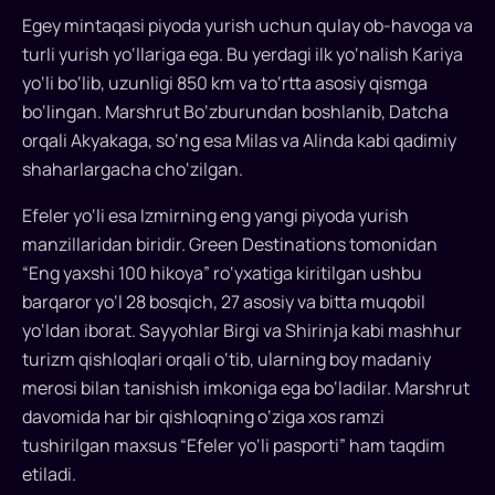
Yaqinda
Egey mintaqasi piyoda yurish uchun qulay ob-havoga va
mamlakat
turli yurish yo‘llariga ega. Bu yerdagi ilk yo‘nalish Kariya
yana
bir
yo‘li bo‘lib, uzunligi 850 km va to‘rtta asosiy qismga
e’tirofga
bo‘lingan. Marshrut Bo‘zburundan boshlanib, Datcha
sazovor
orqali Akyakaga, so‘ng esa Milas va Alinda kabi qadimiy
bo‘ldi...
shaharlargacha cho‘zilgan.
Efeler yo‘li esa Izmirning eng yangi piyoda yurish
manzillaridan biridir. Green Destinations tomonidan
“Eng yaxshi 100 hikoya” ro‘yxatiga kiritilgan ushbu
barqaror yo‘l 28 bosqich, 27 asosiy va bitta muqobil
yo‘ldan iborat. Sayyohlar Birgi va Shirinja kabi mashhur
turizm qishloqlari orqali o‘tib, ularning boy madaniy
merosi bilan tanishish imkoniga ega bo‘ladilar. Marshrut
davomida har bir qishloqning o‘ziga xos ramzi
tushirilgan maxsus “Efeler yo‘li pasporti” ham taqdim
etiladi.