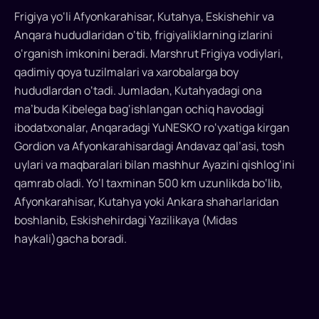
Frigiya yo‘li Afyonkarahisar, Kutahya, Eskishehir va
Anqara hududlaridan o‘tib, frigiyaliklarning izlarini
o‘rganish imkonini beradi. Marshrut Frigiya vodiylari,
qadimiy qoya tuzilmalari va xarobalarga boy
hududlardan o‘tadi. Jumladan, Kutahyadagi ona
ma’buda Kibelega bag‘ishlangan ochiq havodagi
ibodatxonalar, Anqaradagi YuNESKO ro‘yxatiga kirgan
Gordion va Afyonkarahisardagi Andavaz qal’asi, tosh
uylari va maqbaralari bilan mashhur Ayazini qishlog‘ini
qamrab oladi. Yo‘l taxminan 500 km uzunlikda bo‘lib,
Afyonkarahisar, Kutahya yoki Ankara shaharlaridan
boshlanib, Eskishehirdagi Yazilikaya (Midas
haykali)gacha boradi.