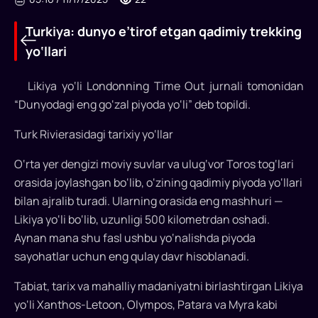
Turkiya: dunyo e’tirof etgan qadimiy trekking
yo‘llari
Likiya yo‘li Londonning Time Out jurnali tomonidan
“Dunyodagi eng go‘zal piyoda yo‘li” deb topildi.
Turk Rivierasidagi tarixiy yo‘llar
Turkiya:
dunyo
O‘rta yer dengizi moviy suvlar va ulug‘vor Toros tog‘lari
orasida joylashgan bo‘lib, o‘zining qadimiy piyoda yo‘llari
e’tirof
bilan ajralib turadi. Ularning orasida eng mashhuri —
etgan
Likiya yo‘li bo‘lib, uzunligi 500 kilometrdan oshadi.
qadimiy
Aynan mana shu fasl ushbu yo‘nalishda piyoda
sayohatlar uchun eng qulay davr hisoblanadi.
trekking
yo‘llari
Tabiat, tarix va mahalliy madaniyatni birlashtirgan Likiya
yo‘li Xanthos-Letoon, Olympos, Patara va Myra kabi
Turkiya