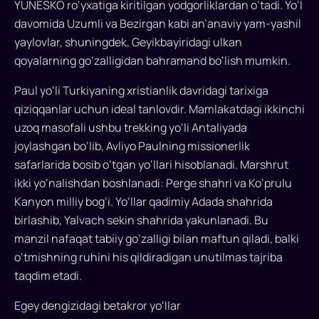
YUNESKO ro‘yxatiga kiritilgan yodgorliklardan o‘tadi. Yo‘l
o‘zining
davomida Uzumli va Bezirgan kabi an’anaviy yam-yashil
boy
yaylovlar, shuningdek, Geyikbayiridagi ulkan
tarixi,
qoyalarning go‘zalligidan bahramand bo‘lish mumkin.
tabiiy
go‘zalliklari
Paul yo‘li Turkiyaning xristianlik davridagi tarixiga
va
qiziqqanlar uchun ideal tanlovdir. Mamlakatdagi ikkinchi
betakror
uzoq masofali ushbu trekking yo‘li Antaliyada
manzillari
joylashgan bo‘lib, Avliyo Paulning missionerlik
bilan
safarlarida bosib o‘tgan yo‘llari hisoblanadi. Marshrut
ko‘plab
ikki yo‘nalishdan boshlanadi: Perge shahri va Ko‘prulu
nufuzli
sayohat
Kanyon milliy bog‘i. Yo‘llar qadimiy Adada shahrida
ro‘yxatlarida
birlashib, Yalvach sekin shahrida yakunlanadi. Bu
munosib
manzil nafaqat tabiiy go‘zalligi bilan maftun qiladi, balki
o‘rin
o‘tmishning ruhini his qildiradigan unutilmas tajriba
olishda
taqdim etadi.
davom
etmoqda.
Egey dengizidagi betakror yo‘llar