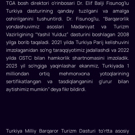
turizmga
TGA bosh direktori o'rinbosari Dr. Elif Balji Fisunog'lu
yo'naltirilgan
Turkiya dasturining qanday tuzilgani va amalga
davra
oshirilganini tushuntirdi. Dr. Fisunog'lu, “Barqarorlik
suhbati
yondashuvimiz asoslari Madaniyat va Turizm
tashkil
Vazirligining “Yashil Yulduz” dasturini boshlagan 2008
etdi...
yilga borib taqaladi. 2021 yilda Turkiya Parij kelishuvini
imzolaganidan so'ng taraqqiyotimiz jadallashdi va 2022
yilda GSTC bilan hamkorlik shartnomasini imzoladik.
2023 yil so'ngiga yaqinlashar ekanmiz, Turkiyada 1
milliondan ortiq mehmonxona yotoqlarining
sertifikatlangan va tasdiqlanganini g'urur bilan
aytishimiz mumkin” deya fikr bildirdi.
Turkiya Milliy Barqaror Turizm Dasturi to‘rtta asosiy