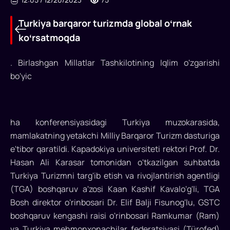
Turkiya barqaror turizmda global oʻrnak
koʻrsatmoqda
. Birlashgan Millatlar Tashkilotining Iqlim o'zgarishi
Turkiya
bo'yic
barqaror
turizmda
global
ha konferensiyasidagi Turkiya muzokarasida,
mamlakatning yetakchi Milliy Barqaror Turizm dasturiga
oʻrnak
e'tibor qaratildi. Kapadokiya universiteti rektori Prof. Dr.
koʻrsatmoqda
Hasan Ali Karasar tomonidan o'tkazilgan suhbatda
Turkiya Turizmni targ'ib etish va rivojlantirish agentligi
Global
(TGA) boshqaruv a'zosi Kaan Kashif Kavalo'g'li, TGA
Barqaror
Turizm
Bosh direktor o'rinbosari Dr. Elif Balji Fisunog'lu, GSTC
Kengashi
boshqaruv kengashi raisi o'rinbosari Ramkumar (Ram)
(GSTC)
va Turkiya mehmonxonachilar federatsiyasi (Türofed)