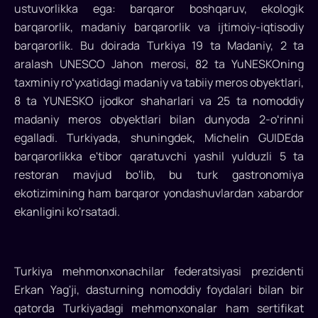
ustuvorlikka ega: barqaror boshqaruv, ekologik
barqarorlik, madaniy barqarorlik va ijtimoiy-iqtisodiy
barqarorlik. Bu doirada Turkiya 19 ta Madaniy, 2 ta
aralash UNESCO Jahon merosi, 82 ta YuNESKOning
taxminiy roʻyxatidagi madaniy va tabiiy meros obyektlari,
8 ta YUNESKO ijodkor shaharlari va 25 ta nomoddiy
madaniy meros obyektlari bilan dunyoda 2-oʻrinni
egalladi. Turkiyada, shuningdek, Michelin GUIDEda
barqarorlikka e'tibor qaratuvchi yashil yulduzli 5 ta
restoran mavjud bo'lib, bu turk gastronomiya
ekotizimining ham barqaror yondashuvlardan xabardor
ekanligini ko'rsatadi.
Turkiya mehmonxonachilar federatsiyasi prezidenti
Erkan Yag'ji, dasturning nomoddiy foydalari bilan bir
qatorda Turkiyadagi mehmonxonalar ham sertifikat