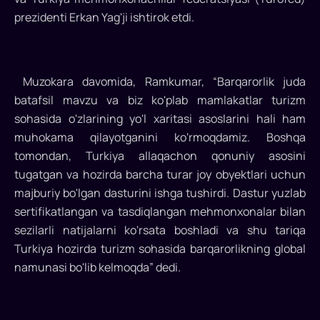
bilan
prezidenti Erkan Yag'ji ishtirok etdi.
hukumat
darajasidagi
shartnomani
imzolagan
Muzokara davomida, Ramkumar, “Barqarorlik juda
dunyodagi
batafsil mavzu va biz ko'plab mamlakatlar turizm
birinchi
sohasida o'zlarining yo'l xaritasi asoslarini hali ham
davlat
muhokama qilayotganini ko'rmoqdamiz. Boshqa
bo'lgan
tomondan, Turkiya allaqachon qonuniy asosini
Turkiya,
tugatgan va hozirda barcha turar joy obyektlari uchun
COP
majburiy bo'lgan dasturini ishga tushirdi. Dastur yuzlab
28
sertifikatlangan va tasdiqlangan mehmonxonalar bilan
(28-
sezilarli natijalarni ko'rsata boshladi va shu tariqa
UNCCC
Turkiya hozirda turizm sohasida barqarorlikning global
Tomonlar
namunasi bo'lib kelmoqda” dedi.
Konferensiyasi)dagi
Turkiya
pavilyonida