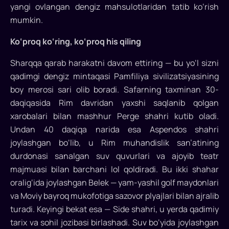
yangi ovlangan dengiz mahsulotlaridan tatib ko‘rish
mumkin.
Ko‘proq ko‘ring, ko‘proq his qiling
Sharqqa qarab harakatni davom ettiring — bu yo‘l sizni
qadimgi dengiz mintaqasi Pamfiliya sivilizatsiyasining
boy merosi sari olib boradi. Safarning taxminan 30-
daqiqasida Rim davridan yaxshi saqlanib qolgan
xarobalari bilan mashhur Perge shahri kutib oladi.
Undan 40 daqiqa narida esa Aspendos shahri
joylashgan bo‘lib, u Rim muhandislik san’atining
durdonasi sanalgan suv quvurlari va ajoyib teatr
majmuasi bilan barchani lol qoldiradi. Bu ikki shahar
oralig‘ida joylashgan Belek — yam-yashil golf maydonlari
va Moviy bayroq mukofotiga sazovor plyajlari bilan ajralib
turadi. Keyingi bekat esa — Side shahri, u yerda qadimiy
tarix va sohil jozibasi birlashadi. Suv bo‘yida joylashgan