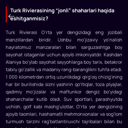
Turk Rivierasining “jonli” shaharlari haqida
eshitganmisiz?
Turk Rivierasi O‘rta yer dengizidagi eng jozibali
manzillardan biridir. Ushbu mo‘jizaviy yo‘nalish
Turk
hayratomuz manzaralari bilan sarguzashtga boy
Rivierasining
sayohat istaganlar uchun ajoyib imkoniyatdir. Kashdan
Alaniya bo‘ylab sayohat sayyohlarga boy tarix, betakror
“jonli”
tabiiy go‘zallik va madaniy rang-baranglikni tuhfa etadi.
shaharlari
1 000 kilometrdan ortiq uzunlikdagi qirg‘oq chizig‘ining
haqida
har bir burilishida sizni yashirin qo‘ltiqlar, toza plyajlar,
qadimiy mo‘jizalar va maftunkor dengiz bo‘yidagi
eshitganmisiz?
shaharchalar kutib oladi. Suv sportlari, parashyutda
Turk
uchish, golf kabi mashg‘ulotlar, O‘rta yer dengizining
Rivierasi
ajoyib taomlari, hashamatli mehmonxonalar va sog‘lom
O‘rta
turmush tarzini rag‘batlantiruvchi tajribalari bilan bu
yer