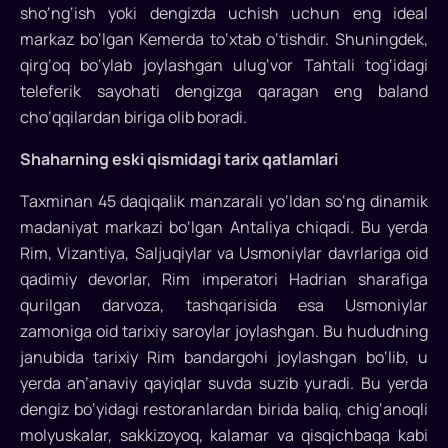
sho‘ng‘ish yoki dengizda uchish uchun eng ideal
markaz bo‘lgan Kemerda to‘xtab o‘tishdir. Shuningdek,
qirg‘oq bo‘ylab joylashgan ulug‘vor Tahtali tog‘idagi
teleferik sayohati dengizga qaragan eng baland
cho‘qqilardan biriga olib boradi.
Shaharning eski qismidagi tarix qatlamlari
Taxminan 45 daqiqalik manzarali yo‘ldan so‘ng dinamik
madaniyat markazi bo‘lgan Antaliya chiqadi. Bu yerda
Rim, Vizantiya, Saljuqiylar va Usmoniylar davrlariga oid
qadimiy devorlar, Rim imperatori Hadrian sharafiga
qurilgan darvoza, tashqarisida esa Usmoniylar
zamoniga oid tarixiy saroylar joylashgan. Bu hududning
janubida tarixiy Rim bandargohi joylashgan bo‘lib, u
yerda an’anaviy qayiqlar suvda suzib yuradi. Bu yerda
dengiz bo‘yidagi restoranlardan birida baliq, chig‘anoqli
molyuskalar, sakkizoyoq, kalamar va qisqichbaqa kabi