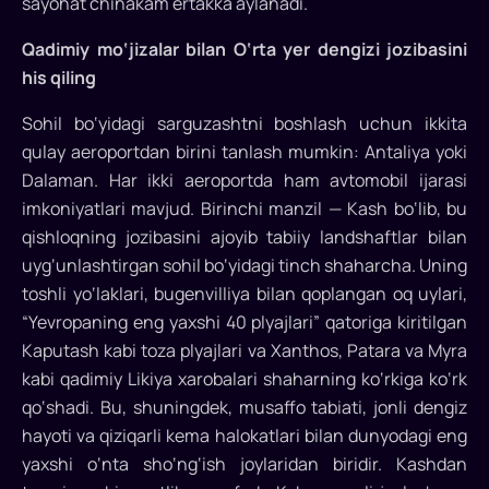
sayohat chinakam ertakka aylanadi.
dengizidagi
eng
Qadimiy mo‘jizalar bilan O‘rta yer dengizi jozibasini
jozibali
his qiling
manzillardan
biridir.
Sohil bo‘yidagi sarguzashtni boshlash uchun ikkita
Ushbu
qulay aeroportdan birini tanlash mumkin: Antaliya yoki
mo‘jizaviy
Dalaman. Har ikki aeroportda ham avtomobil ijarasi
yo‘nalish
imkoniyatlari mavjud. Birinchi manzil — Kash bo‘lib, bu
hayratomuz
qishloqning jozibasini ajoyib tabiiy landshaftlar bilan
manzaralari
uyg‘unlashtirgan sohil bo‘yidagi tinch shaharcha. Uning
bilan
toshli yo‘laklari, bugenvilliya bilan qoplangan oq uylari,
sarguzashtga
“Yevropaning eng yaxshi 40 plyajlari” qatoriga kiritilgan
boy
Kaputash kabi toza plyajlari va Xanthos, Patara va Myra
sayohat
kabi qadimiy Likiya xarobalari shaharning ko‘rkiga ko‘rk
istaganlar
qo‘shadi. Bu, shuningdek, musaffo tabiati, jonli dengiz
uchun
hayoti va qiziqarli kema halokatlari bilan dunyodagi eng
ajoyib
imkoniyat...
yaxshi o‘nta sho‘ng‘ish joylaridan biridir. Kashdan