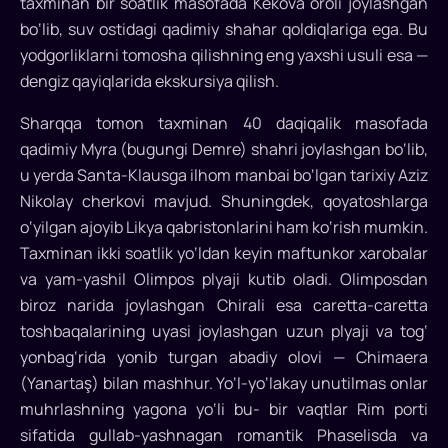
taxminan bir soatlik masofada Kekova oroli joylashgan
bo‘lib, suv ostidagi qadimiy shahar qoldiqlariga ega. Bu
yodgorliklarni tomosha qilishning eng yaxshi usuli esa —
dengiz qayiqlarida ekskursiya qilish.
Sharqqa tomon taxminan 40 daqiqalik masofada
qadimiy Myra (bugungi Demre) shahri joylashgan bo‘lib,
u yerda Santa-Klausga ilhom manbai bo‘lgan tarixiy Aziz
Nikolay cherkovi mavjud. Shuningdek, qoyatoshlarga
o‘yilgan ajoyib Likya qabristonlarini ham ko‘rish mumkin.
Taxminan ikki soatlik yo‘ldan keyin maftunkor xarobalar
va yam-yashil Olimpos plyaji kutib oladi. Olimposdan
biroz narida joylashgan Chirali esa caretta-caretta
toshbaqalarining uyasi joylashgan uzun plyaji va tog‘
yonbag‘rida yonib turgan abadiy olovi — Chimaera
(Yanartaş) bilan mashhur. Yo‘l-yo‘lakay unutilmas onlar
muhrlashning yagona yo‘li bu- bir vaqtlar Rim porti
sifatida gullab-yashnagan romantik Phaselisda va