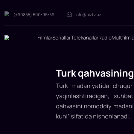
(+99855) 500-95-59
info@biztv.uz
Turk
qahvasining
o‘ziga
Filmlar
Seriallar
Telekanallar
Radio
Multfilmla
xosligi
nimada?
Turk
qahvasi
o‘zining
noyob
Turk qahvasining
ta’mi
va
maxsus
Turk madaniyatida chuqur o
tayyorlash
jarayoni
bilan
yaqinlashtiradigan, suhba
Turkiyada
albatta
qahvasini nomoddiy madaniy 
tatib
ko‘rish
kerak
kuni” sifatida nishonlanadi.
bo‘lgan
eng
haqiqiy
lazzatlardan