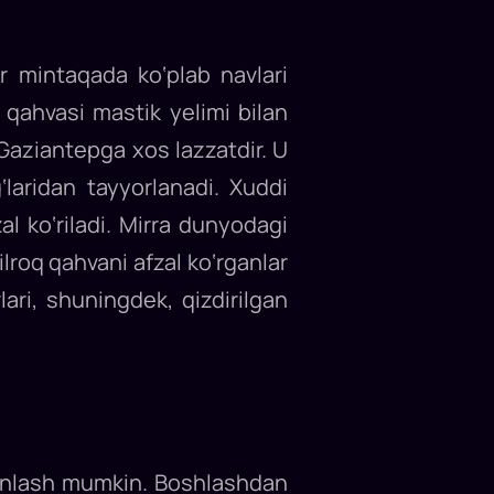
ir mintaqada ko‘plab navlari
 qahvasi mastik yelimi bilan
Gaziantepga xos lazzatdir. U
laridan tayyorlanadi. Xuddi
l ko‘riladi. Mirra dunyodagi
ilroq qahvani afzal ko‘rganlar
ari, shuningdek, qizdirilgan
shonlash mumkin. Boshlashdan