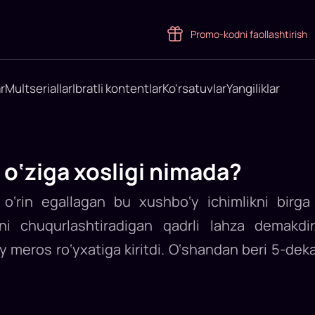
Promo-kodni faollashtirish
r
Multseriallar
Ibratli kontentlar
Ko'rsatuvlar
Yangiliklar
 o‘ziga xosligi nimada?
‘rin egallagan bu xushbo‘y ichimlikni birga 
tni chuqurlashtiradigan qadrli lahza demakdi
meros ro‘yxatiga kiritdi. O‘shandan beri 5-dek