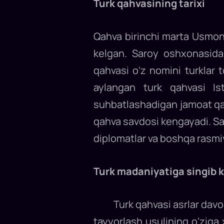
Turk qahvasining tarixi
biridir.
Biroq,
turk
turmush
tarziga
Qahva birinchi marta Usmoni
chuqur
singib
ketgani
kelgan. Saroy oshxonasida 
tufayli
qahva
qahvasi o‘z nomini turklar 
bu
mamlakatlarda
aylangan turk qahvasi Ist
nafaqat
kofeinli
ichimlik,
suhbatlashadigan jamoat qah
balki
mehmondo‘stlik
qahva savdosi kengayadi. Sa
va
do‘stlik
ramzi
diplomatlar va boshqa rasmiy
hisoblanadi...
Turk madaniyatiga singib 
Turk qahvasi asrlar davomid
tayyorlash usulining o‘ziga