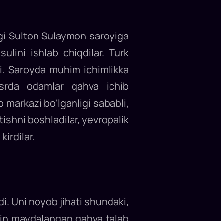
agi Sulton Sulaymon saroyiga
lini ishlab chiqdilar. Turk
di. Saroyda muhim ichimlikka
-asrda odamlar qahva ichib
markazi bo‘lganligi sababli,
shni boshladilar, yevropalik
irdilar.
. Uni noyob jihati shundaki,
ayin maydalangan qahva talab