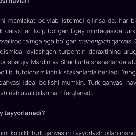
si navlari
ni mamlakat bo‘ylab iste’mol qilinsa-da, har b
 daraxtlari ko‘p bo‘lgan Egey mintaqasida turk
mevaliroq ta’mga ega bo‘lgan
menengich
qahvasi 
 qismida joylashgan turpentin daraxtining urug‘
i-sharqiy Mardin va Shanliurfa shaharlarida afza
o‘lib, tutqichsiz kichik stakanlarda beriladi. Yeng
ahvasi ideal bo‘lishi mumkin. Turk qahvasi navl
ishirish usuli bilan ham farqlanadi.
ay tayyorlanadi?
ini ko‘pikli turk qahvasini tayyorlash bilan ni