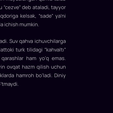
u “cezve” deb ataladi, tayyor
qdoriga kelsak, “sade” ya’ni
zda ichish mumkin.
ladi. Suv qahva ichuvchilarga
toki turk tilidagi “kahvaltı”
n qarashlar ham yo‘q emas.
yin ovqat hazm qilish uchun
iklarda hamroh bo‘ladi. Diniy
o‘tmaydi.