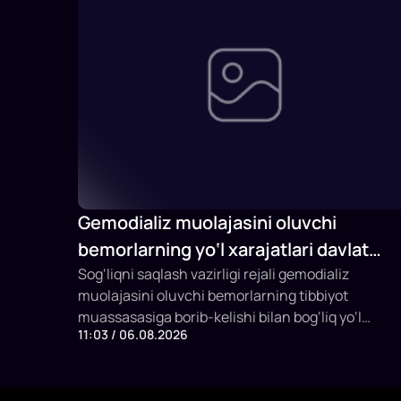
Gemodializ muolajasini oluvchi
bemorlarning yo‘l xarajatlari davlat
budjeti hisobidan qoplab berilishi
Sog‘liqni saqlash vazirligi rejali gemodializ
muolajasini oluvchi bemorlarning tibbiyot
mumkin
muassasasiga borib-kelishi bilan bog‘liq yo‘l
11:03 / 06.08.2026
xarajatlarini davlat budjeti hisobidan qoplashning
yangi mexanizmini joriy etish taklifi bilan
chiqmoqda.