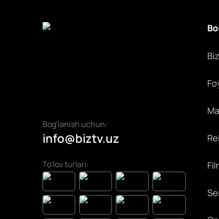
Bo
Bi
Fo
Max
Bog'lanish uchun:
info@biztv.uz
Rek
To'lov turlari:
Fil
Ser