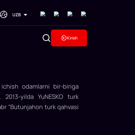
UZB
Kirish
ichish odamlarni bir-biriga
r. 2013-yilda YuNESKO turk
abr “Butunjahon turk qahvasi