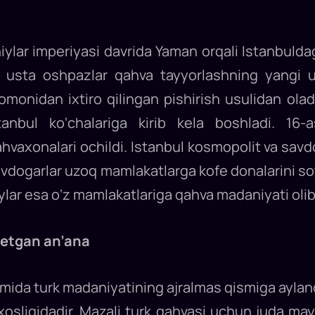
ylar imperiyasi davrida Yaman orqali Istanbuld
usta oshpazlar qahva tayyorlashning yangi usu
tomonidan ixtiro qilingan pishirish usulidan ola
anbul ko‘chalariga kirib kela boshladi. 16
vaxonalari ochildi. Istanbul kosmopolit va savdo 
vdogarlar uzoq mamlakatlarga kofe donalarini soti
lar esa o‘z mamlakatlariga qahva madaniyati olib k
ketgan an’ana
a turk madaniyatining ajralmas qismiga aylandi
 xosligidadir. Mazali turk qahvasi uchun juda m