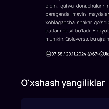
oldin, qahva donachalarinin
qaraganda mayin maydalang
xohlagancha shakar qo‘shib
qatlam hosil bo‘ladi. Ehtiyot
mumkin. Qolaversa, bu ajralm
07:58 / 20.11.2024
67
Ul
O'xshash yangiliklar