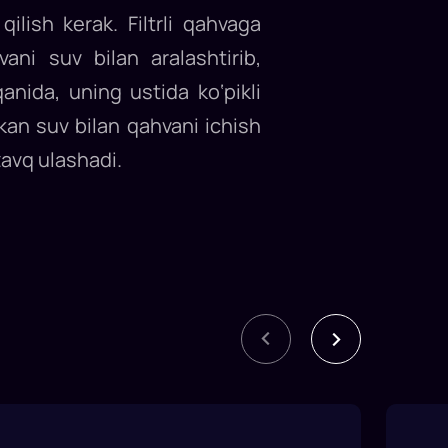
ilish kerak. Filtrli qahvaga
ni suv bilan aralashtirib,
nida, uning ustida ko‘pikli
takan suv bilan qahvani ichish
zavq ulashadi.