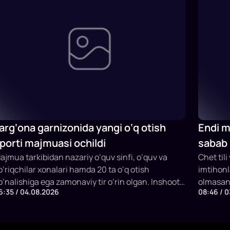
arg‘ona garnizonida yangi o‘q otish
Endi mi
porti majmuasi ochildi
sabab 
ajmua tarkibidan nazariy o‘quv sinfi, o‘quv va
qaytar
Chet tili
o‘riqchilar xonalari hamda 20 ta o‘q otish
imtihonl
o‘nalishiga ega zamonaviy tir o‘rin olgan. Inshoot
olmasang
6:35 / 04.08.2026
08:46 / 
ir vaqtning o‘zida 20 nafargacha sportchi va
yoki to'l
ashg‘ulot ishtirokchilarini qabul qilish
mkoniyatiga ega.