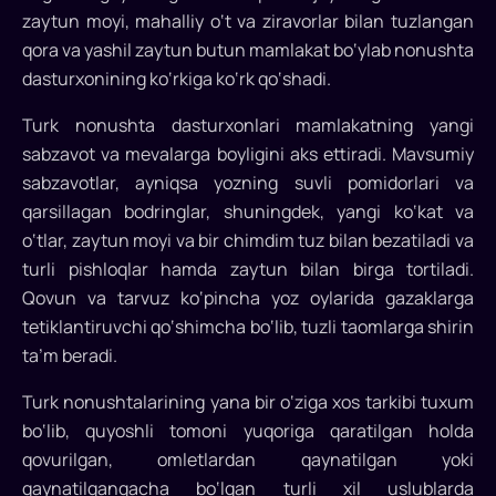
o‘z
zaytun moyi, mahalliy o‘t va ziravorlar bilan tuzlangan
ichiga
qora va yashil zaytun butun mamlakat bo‘ylab nonushta
oladi
dasturxonining ko‘rkiga ko‘rk qo‘shadi.
va
albatta
Turk nonushta dasturxonlari mamlakatning yangi
bularning
sabzavot va mevalarga boyligini aks ettiradi. Mavsumiy
bariga
sabzavotlar, ayniqsa yozning suvli pomidorlari va
finjonlardagi
qarsillagan bodringlar, shuningdek, yangi ko‘kat va
xushbo‘y
o‘tlar, zaytun moyi va bir chimdim tuz bilan bezatiladi va
turk
turli pishloqlar hamda zaytun bilan birga tortiladi.
choyi
Qovun va tarvuz ko‘pincha yoz oylarida gazaklarga
hamrohlik
tetiklantiruvchi qo‘shimcha bo‘lib, tuzli taomlarga shirin
qiladi...
ta’m beradi.
Turk nonushtalarining yana bir o‘ziga xos tarkibi tuxum
bo‘lib, quyoshli tomoni yuqoriga qaratilgan holda
qovurilgan, omletlardan qaynatilgan yoki
qaynatilgangacha bo‘lgan turli xil uslublarda