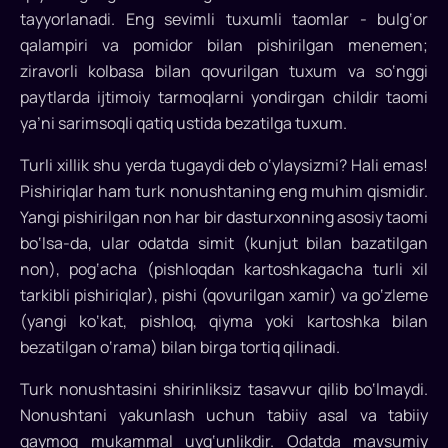
tayyorlanadi. Eng sevimli tuxumli taomlar - bulg‘or
qalampiri va pomidor bilan pishirilgan menemen;
ziravorli kolbasa bilan qovurilgan tuxum va so‘nggi
paytlarda ijtimoiy tarmoqlarni yondirgan childir taomi
ya’ni sarimsoqli qatiq ustida bezatilga tuxum.
Turli xillik shu yerda tugaydi deb o‘ylaysizmi? Hali emas!
Pishiriqlar ham turk nonushtaning eng muhim qismidir.
Yangi pishirilgan non har bir dasturxonning asosiy taomi
bo‘lsa-da, ular odatda simit (kunjut bilan bazatilgan
non), pog‘acha (pishloqdan kartoshkagacha turli xil
tarkibli pishiriqlar), pishi (qovurilgan xamir) va go‘zleme
(yangi ko‘kat, pishloq, qiyma yoki kartoshka bilan
bezatilgan o‘rama) bilan birga tortiq qilinadi.
Turk nonushtasini shirinliksiz tasavvur qilib bo‘lmaydi.
Nonushtani yakunlash uchun tabiiy asal va tabiiy
qaymoq mukammal uyg‘unlikdir. Odatda mavsumiy