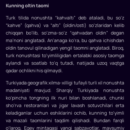
Kunning oltin taomi
nonushtasi
turli
Turk tilida nonushta “kahvaltı” deb ataladi, bu so‘z
xil
“kahve” (qahva) va “altı” (oldin/osti) so‘zlaridan kelib
pishloqlardan
chiqqan bo‘lib, so‘zma-so‘z “qahvadan oldin” degan
tortib
ma’noni anglatadi. An’anaga ko‘ra, bu qahva ichishdan
zaytun,
qo‘l
oldin tanovul qilinadigan yengil taomni anglatadi. Biroq,
mehnati
turk nonushtasi to‘yimliligidan ertalabki asosiy taomga
xamirli
aylandi va soatlab to‘q tutadi, natijada uzoq vaqtga
pishiriqlar,
qadar ochlikni his qilmaydi.
yangi
uzilgan
Turkiyada geografik xilma-xilligi tufayli turli xil nonushta
pomidor
madaniyati mavjud. Sharqiy Turkiyada nonushta
va
ko‘pincha tongning ilk nuri bilan boshlanadi, chunki
bodring,
sho‘rva restoranlari va jigar lavash sotuvchilari erta
dudlangan
keladiganlar uchun eshiklarini ochib, kunning to‘yimli
go‘sht
va mazali taomlarini taqdim qilishadi. Bundan farqli
bilan
o‘laroq, Egey mintaqasi yangi sabzavotlar, mavsumiy