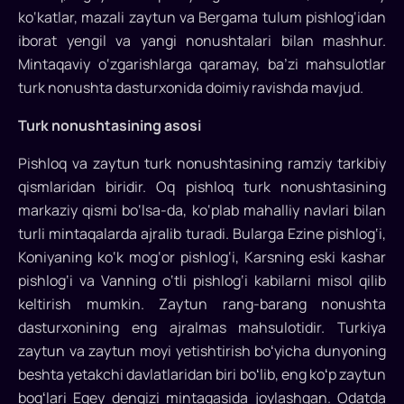
turli
ko‘katlar, mazali zaytun va Bergama tulum pishlog‘idan
usullarda
iborat yengil va yangi nonushtalari bilan mashhur.
pishirilgan
Mintaqaviy o‘zgarishlarga qaramay, ba’zi mahsulotlar
tuxumlar,
turk nonushta dasturxonida doimiy ravishda mavjud.
yangi
uzilgan
Turk nonushtasining asosi
non,
simit,
Pishloq va zaytun turk nonushtasining ramziy tarkibiy
mavsumiy
qismlaridan biridir. Oq pishloq turk nonushtasining
mevali
markaziy qismi bo‘lsa-da, ko‘plab mahalliy navlari bilan
murabbolar,
turli mintaqalarda ajralib turadi. Bularga Ezine pishlog‘i,
tabiiy
Koniyaning ko‘k mog‘or pishlog‘i, Karsning eski kashar
asal
pishlog‘i va Vanning o‘tli pishlog‘i kabilarni misol qilib
va
keltirish mumkin. Zaytun rang-barang nonushta
qaymoqlargacha
dasturxonining eng ajralmas mahsulotidir. Turkiya
bo‘lgan
turli
zaytun va zaytun moyi yetishtirish boʻyicha dunyoning
xil
beshta yetakchi davlatlaridan biri boʻlib, eng koʻp zaytun
taomlarni
bogʻlari Egey dengizi mintaqasida joylashgan. Odatda