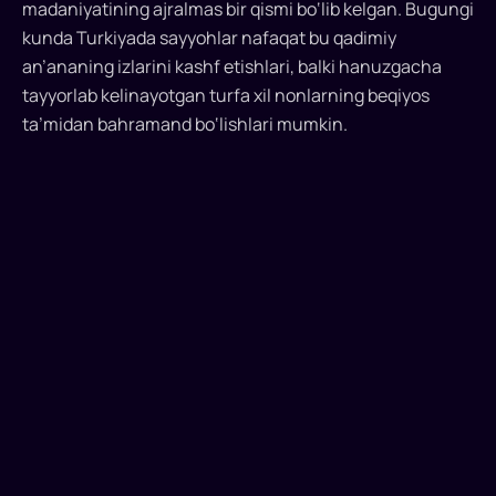
madaniyatining ajralmas bir qismi bo‘lib kelgan. Bugungi
kunda Turkiyada sayyohlar nafaqat bu qadimiy
an’ananing izlarini kashf etishlari, balki hanuzgacha
tayyorlab kelinayotgan turfa xil nonlarning beqiyos
ta’midan bahramand bo‘lishlari mumkin.