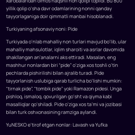
xarobalaridan olmos naqshli non qolipi topildi. Bu 800
nafaqat
yillik qolip o‘sha davr odamlarining nonni qanday
asosiy
tayyorlaganiga doir qimmatli manbai hisoblanadi.
oziq-
ovqat
Turkiyaning afsonaviy noni: Pide
mahsuloti,
balki
Turkiyada o‘nlab mahalliy non turlari mavjud bo‘lib, ular
bu
mahalliy mahsulotlar, iqlim sharoiti va asrlar davomida
zamindagi
shakllangan an’analarni aks ettiradi. Masalan, eng
barhayot
mashhur nonlardan biri “pide” o‘ziga xos toshli o‘tin
madaniy
pechlarda pishirilishi bilan ajralib turadi. Pide
meros
tayyorlanish uslubiga qarab turlicha bo‘lishi mumkin:
timsolidir...
“tirnak pide”, “tombik pide” yoki Ramazon pidesi. Unga
pishloq, ismaloq, qovurilgan go‘sht va qiyma kabi
masalliqlar qo‘shiladi. Pide o‘ziga xos ta’mi va jozibasi
bilan turk oshxonasining ramziga aylandi.
YuNESKO e’tirof etgan nonlar: Lavash va Yufka