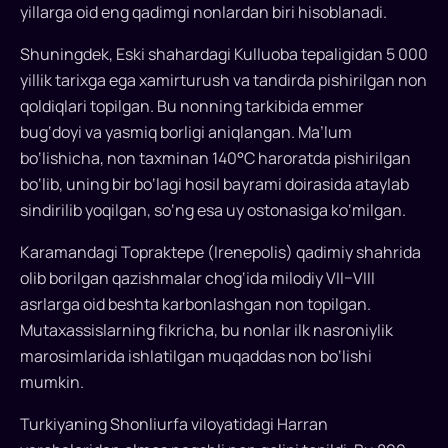
yillarga oid eng qadimgi nonlardan biri hisoblanadi.
madaniy
meros
Shuningdek, Eski shahardagi Kulluoba tepaligidan 5 000
yillik tarixga ega xamirturush va tandirda pishirilgan non
Turkiyada
qoldiqlari topilgan. Bu nonning tarkibida emmer
non
bug‘doyi va yasmiq borligi aniqlangan. Ma’lum
qishloq
bo‘lishicha, non taxminan 140°C haroratda pishirilgan
oshxonalaridan
bo‘lib, uning bir bo‘lagi hosil bayrami doirasida ataylab
tortib,
sindirilib yoqilgan, so‘ng esa uy ostonasiga ko‘milgan.
shahar
restoranlari
Karamandagi Topraktepe (Irenepolis) qadimiy shahrida
va
olib borilgan qazishmalar chog‘ida milodiy VII–VIII
kafelarigacha
asrlarga oid beshta karbonlashgan non topilgan.
har
Mutaxassislarning fikricha, bu nonlar ilk nasroniylik
bir
marosimlarida ishlatilgan muqaddas non bo‘lishi
dasturxonning
mumkin.
bezagi
hisoblanadi.
Turkiyaning Shonliurfa viloyatidagi Harran
U