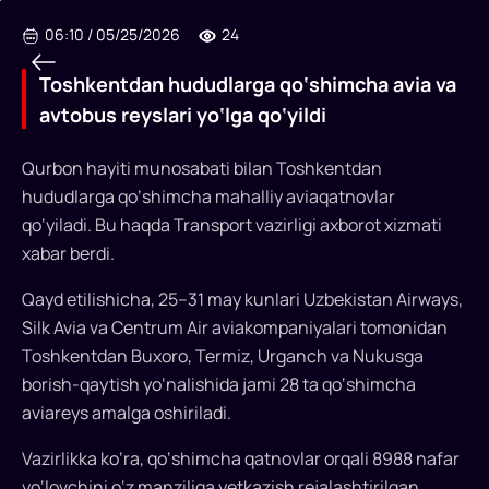
06:10
/
05/25/2026
24
Toshkentdan hududlarga qo‘shimcha avia va
avtobus reyslari yo‘lga qo‘yildi
Qurbon hayiti munosabati bilan Toshkentdan
hududlarga qo‘shimcha mahalliy aviaqatnovlar
Toshkentdan
qo‘yiladi. Bu haqda Transport vazirligi axborot xizmati
hududlarga
xabar berdi.
qo‘shimcha
Qayd etilishicha, 25–31 may kunlari Uzbekistan Airways,
avia
Silk Avia va Centrum Air aviakompaniyalari tomonidan
Toshkentdan Buxoro, Termiz, Urganch va Nukusga
va
borish-qaytish yo‘nalishida jami 28 ta qo‘shimcha
avtobus
aviareys amalga oshiriladi.
reyslari
Vazirlikka ko‘ra, qo‘shimcha qatnovlar orqali 8988 nafar
yo‘lga
yo‘lovchini o‘z manziliga yetkazish rejalashtirilgan.