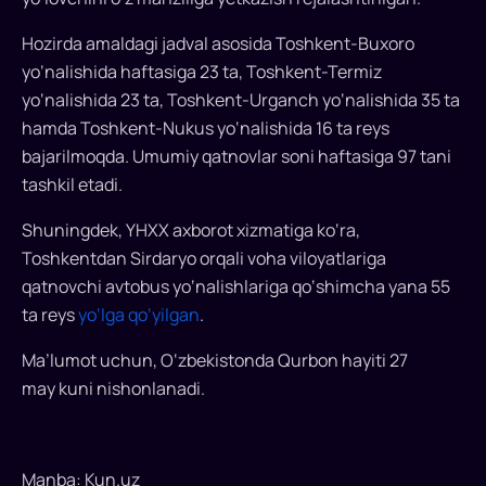
qo‘yildi
Hozirda amaldagi jadval asosida Toshkent-Buxoro
Qurbon
yo‘nalishida haftasiga 23 ta, Toshkent-Termiz
hayiti
yo‘nalishida 23 ta, Toshkent-Urganch yo‘nalishida 35 ta
munosabati
hamda Toshkent-Nukus yo‘nalishida 16 ta reys
bilan
bajarilmoqda. Umumiy qatnovlar soni haftasiga 97 tani
Toshkentdan
tashkil etadi.
hududlarga
28
Shuningdek, YHXX axborot xizmatiga ko‘ra,
ta
Toshkentdan Sirdaryo orqali voha viloyatlariga
qo‘shimcha
qatnovchi avtobus yo‘nalishlariga qo‘shimcha yana 55
aviareys
ta reys
yo‘lga qo‘yilgan
.
va
55
Ma’lumot uchun, O‘zbekistonda Qurbon hayiti 27
ta
may kuni nishonlanadi.
avtobus
reyslari
amalga
Manba: Kun.uz
oshiriladi.