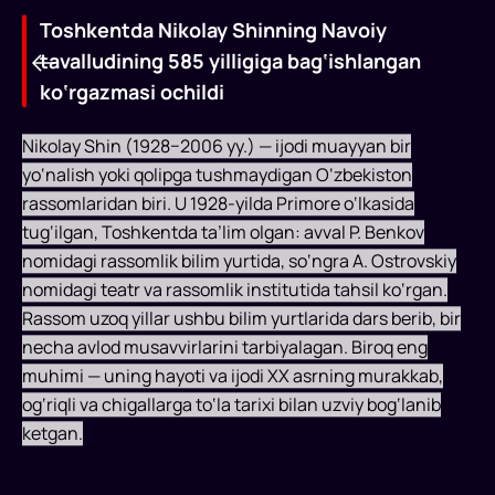
Toshkentda Nikolay Shinning Navoiy
tavalludining 585 yilligiga bag‘ishlangan
ko‘rgazmasi ochildi
Nikolay Shin (1928−2006 yy.) — ijodi muayyan bir
yo‘nalish yoki qolipga tushmaydigan O‘zbekiston
rassomlaridan biri. U 1928-yilda Primore o‘lkasida
tug‘ilgan, Toshkentda ta’lim olgan: avval P. Benkov
Toshkentda
nomidagi rassomlik bilim yurtida, so‘ngra A. Ostrovskiy
Nikolay
nomidagi teatr va rassomlik institutida tahsil ko‘rgan.
Rassom uzoq yillar ushbu bilim yurtlarida dars berib, bir
Shinning
necha avlod musavvirlarini tarbiyalagan. Biroq eng
Navoiy
muhimi — uning hayoti va ijodi XX asrning murakkab,
tavalludining
og‘riqli va chigallarga to‘la tarixi bilan uzviy bog‘lanib
ketgan.
585
yilligiga