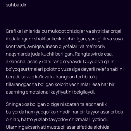
suhbatdir.
Grafika ishlarida bu muloqot chiziqlar va shtrixlar orqali
ifodalangan: shakllar keskin chizilgan, yorug‘lik va soya
kontrasti, ayniqsa, inson qiyofalari va me’moriy
naqshlarda juda kuchli berilgan. Rangtasvirda esa,
aksincha, asosiy rolni rang o‘ynaydi. Quyuq va qalin
bo‘yoq surtmalari polotno yuzasiga deyarli relef shaklini
beradi, sovuq ko‘k va kulrangdan tortib to‘q
tillaranggacha bo‘lgan kolorit yechimlari esa har bir
asarning emotsional kayfiyatini belgilaydi.
Shinga xos bo‘lgan o‘ziga nisbatan talabchanlik
bu yerda ham yaqqol ko‘rinadi: har bir tayyor asar ortida
o‘nlab, hatto yuzlab tayyorlov chizmalari yotibdi.
Ularning aksariyati mustaqil asar sifatida alohida