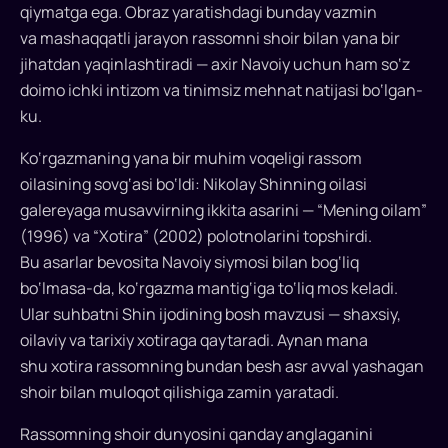
qiymatga ega. Obraz yaratishdagi bunday vazmin
va mashaqqatli jarayon rassomni shoir bilan yana bir
jihatdan yaqinlashtiradi — axir Navoiy uchun ham so‘z
doimo ichki intizom va tinimsiz mehnat natijasi bo‘lgan-
ku.
Ko‘rgazmaning yana bir muhim voqeligi rassom
oilasining sovg‘asi bo‘ldi: Nikolay Shinning oilasi
galereyaga musavvirning ikkita asarini — “Mening oilam”
(1996) va “Xotira” (2002) polotnolarini topshirdi.
Bu asarlar bevosita Navoiy siymosi bilan bog‘liq
bo‘lmasa-da, ko‘rgazma mantig‘iga to‘liq mos keladi.
Ular suhbatni Shin ijodining bosh mavzusi — shaxsiy,
oilaviy va tarixiy xotiraga qaytaradi. Aynan mana
shu xotira rassomning bundan besh asr avval yashagan
shoir bilan muloqot qilishiga zamin yaratadi.
Rassomning shoir dunyosini qanday anglaganini