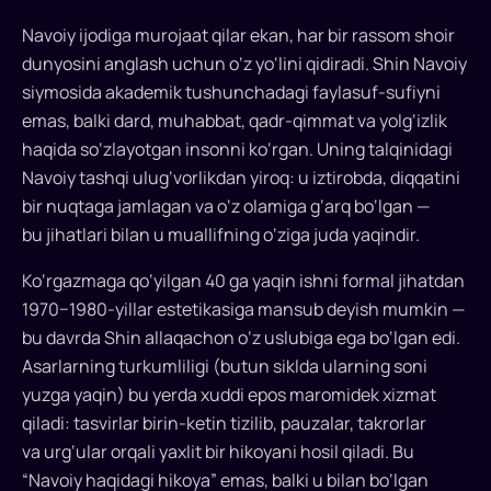
masterning
o‘z
Navoiy ijodiga murojaat qilar ekan, har bir rassom shoir
xotiralari
dunyosini anglash uchun o‘z yo‘lini qidiradi. Shin Navoiy
aks
siymosida akademik tushunchadagi faylasuf-sufiyni
etganiga
emas, balki dard, muhabbat, qadr-qimmat va yolg‘izlik
e’tibor
haqida so‘zlayotgan insonni ko‘rgan. Uning talqinidagi
qaratdi.
Navoiy tashqi ulug‘vorlikdan yiroq: u iztirobda, diqqatini
bir nuqtaga jamlagan va o‘z olamiga g‘arq bo‘lgan —
bu jihatlari bilan u muallifning o‘ziga juda yaqindir.
Ko‘rgazmaga qo‘yilgan 40 ga yaqin ishni formal jihatdan
1970−1980-yillar estetikasiga mansub deyish mumkin —
bu davrda Shin allaqachon o‘z uslubiga ega bo‘lgan edi.
Asarlarning turkumliligi (butun siklda ularning soni
yuzga yaqin) bu yerda xuddi epos maromidek xizmat
qiladi: tasvirlar birin-ketin tizilib, pauzalar, takrorlar
va urg‘ular orqali yaxlit bir hikoyani hosil qiladi. Bu
“Navoiy haqidagi hikoya” emas, balki u bilan bo‘lgan