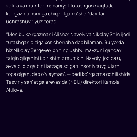
shaxsiy
xotira va mumtoz madaniyat tutashgan nuqtada
hayoti
ko‘rgazma nomiga chiqarilgan o‘sha “davrlar
va
uchrashuvi” yuz beradi.
kechinmalariga
qanday
“Men bu ko‘rgazmani Alisher Navoiy va Nikolay Shin ijodi
ta’sir
tutashgan o‘ziga xos chorraha deb bilaman. Bu yerda
qilganini
biz Nikolay Sergeyevichning ushbu mavzuni qanday
ko‘rsatadi.
talqin qilganini ko‘rishimiz mumkin. Navoiy ijodida u,
Gazeta
avvalo, o‘z qalbini larzaga solgan insoniy tuyg‘ularni
obzorchisi
topa olgan, deb o‘ylayman”, — dedi ko‘rgazma ochilishida
Dmitriy
Tasviriy san’at galereyasida (NBU) direktori Kamola
Povarov
Akilova.
Nikolay
Shinning
40
ga
yaqin
ishida