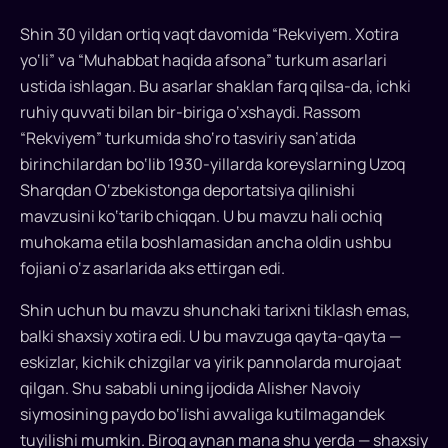
bag‘ishlangan
Shin 30 yildan ortiq vaqt davomida “Rekviyem. Xotira
ko‘rgazmasi
yo‘li” va “Muhabbat haqida afsona” turkum asarlari
ochildi
ustida ishlagan. Bu asarlar shaklan farq qilsa-da, ichki
ruhiy quvvati bilan bir-biriga o‘xshaydi. Rassom
NBU
“Rekviyem” turkumida sho‘ro tasviriy san’atida
galereyasida
birinchilardan bo‘lib 1930-yillarda koreyslarning Uzoq
“Alisher
Sharqdan O‘zbekistonga deportatsiya qilinishi
Navoiy.
mavzusini ko‘tarib chiqqan. U bu mavzu hali ochiq
Davrlar
muhokama etila boshlamasidan ancha oldin ushbu
muloqoti”
fojiani o‘z asarlarida aks ettirgan edi.
ko‘rgazmasi
ish
Shin uchun bu mavzu shunchaki tarixni tiklash emas,
boshladi.
balki shaxsiy xotira edi. U bu mavzuga qayta-qayta —
U
eskizlar, kichik chizgilar va yirik pannolarda murojaat
Sharq
qilgan. Shu sababli uning ijodida Alisher Navoiy
mumtoz
siymosining paydo bo‘lishi avvaliga kutilmagandek
she’riyati
rassomning
tuyilishi mumkin. Biroq aynan mana shu yerda — shaxsiy