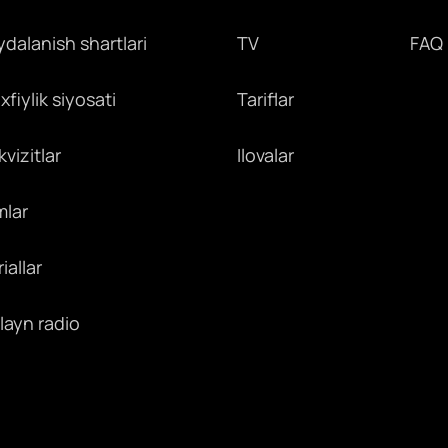
ydalanish shartlari
TV
FAQ
fiylik siyosati
Tariflar
vizitlar
Ilovalar
mlar
iallar
layn radio