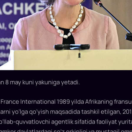
 8 may kuni yakuniga yetadi.
France International 1989 yilda Afrikaning fransu
arni yo‘lga qo‘yish maqsadida tashkil etilgan, 201
llab-quvvatlovchi agentlik sifatida faoliyat yuri
amkor davlatlardagi so‘z erkinligi va mustaqil om