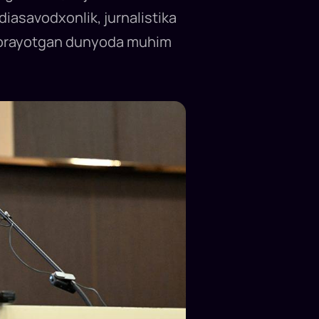
iasavodxonlik, jurnalistika
b borayotgan dunyoda muhim