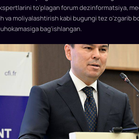
kspertlarini to‘plagan forum dezinformatsiya, med
ish va moliyalashtirish kabi bugungi tez o‘zgari
muhokamasiga bag‘ishlangan.