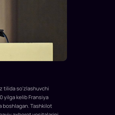
z tilida so‘zlashuvchi
0 yilga kelib Fransiya
ta boshlagan. Tashkilot
maviy axborot vositalarini