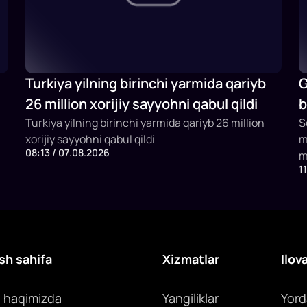
Turkiya yilning birinchi yarmida qariyb
G
26 million xorijiy sayyohni qabul qildi
b
Turkiya yilning birinchi yarmida qariyb 26 million
b
S
xorijiy sayyohni qabul qildi
m
08:13 / 07.08.2026
m
1
x
y
c
sh sahifa
Xizmatlar
Ilov
z haqimizda
Yangiliklar
Yor