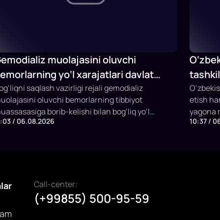
emodializ muolajasini oluvchi
O‘zbek
emorlarning yo‘l xarajatlari davlat
tashki
udjeti hisobidan qoplab berilishi
og‘liqni saqlash vazirligi rejali gemodializ
Fermer
O‘zbekis
uolajasini oluvchi bemorlarning tibbiyot
etish h
mumkin
ishga t
uassasasiga borib-kelishi bilan bog‘liq yo‘l
yagona r
1:03 / 06.08.2026
10:37 / 0
arajatlarini davlat budjeti hisobidan qoplashning
etildi. P
angi mexanizmini joriy etish taklifi bilan
qilish, v
hiqmoqda.
subsidiy
imkonini
Call-center:
alar
(+99855) 500-95-59
dam