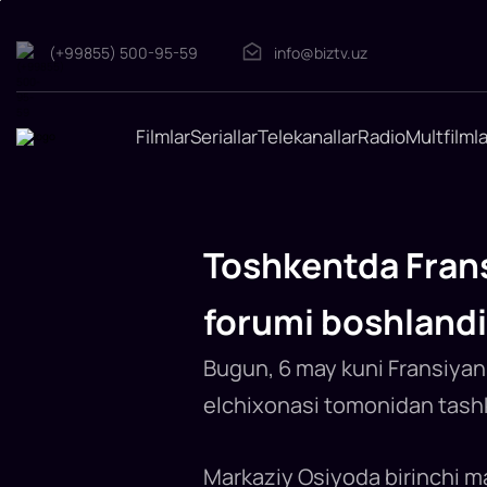
(+99855) 500-95-59
info@biztv.uz
Toshkentda
Filmlar
Seriallar
Telekanallar
Radio
Multfilmla
Fransiya
OAVni
rivojlantirish
agentligining
media
Toshkentda Frans
forumi
boshlandi
forumi boshlandi
Markaziy
Osiyoda
ilk
marta
Bugun, 6 may kuni Fransiyani
o‘tkazilayotgan
mintaqaviy
elchixonasi tomonidan tashki
forumda
dezinformatsiya,
mediasavodxonlik,
OAVni
moliyalashtirish
Markaziy Osiyoda birinchi ma
kabi