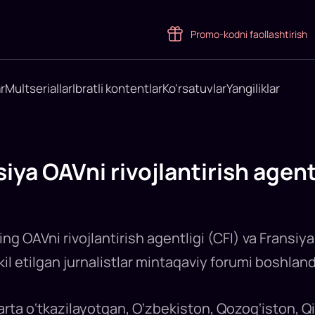
Promo-kodni faollashtirish
r
Multseriallar
Ibratli kontentlar
Ko'rsatuvlar
Yangiliklar
iya OAVni rivojlantirish agen
ng OAVni rivojlantirish agentligi (CFI) va Fransi
l etilgan jurnalistlar mintaqaviy forumi boshland
rta o‘tkazilayotgan, O‘zbekiston, Qozog‘iston, Qir