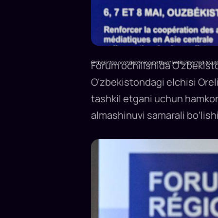
O‘zbekiston prezidentining matbuot kotibi Sherzod Asad
Forum ochilishida O‘zbekist
O‘zbekistondagi elchisi Ore
tashkil etgani uchun hamkorl
almashinuvi samarali bo‘lish