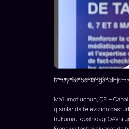
Fransiyaning O‘zbekistondagi elchisi Oreliya Bushez
6 mayda boshlangan anjuman
Ma’lumot uchun, CFI – Canal 
qismlarida televizion dasturl
hukumati qoshidagi OAVni qo‘
Fransiya tashqi siyosatida h