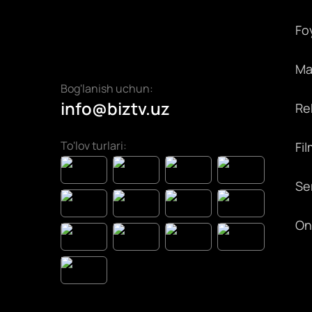
Fo
Max
Bog'lanish uchun:
info@biztv.uz
Rek
To'lov turlari:
Fil
Ser
On