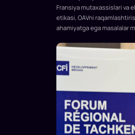
mavzular
Fransiya mutaxassislari va e
muhokama
qilinadi.
Prezident
etikasi, OAVni raqamlashtir
matbuot
kotibi
ahamiyatga ega masalalar 
Sherzod
Asadov
forum
ochilishida
nutq
so‘zladi...