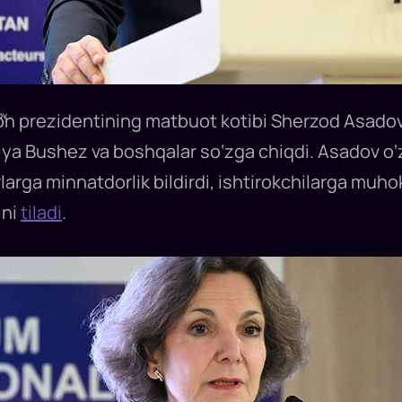
ov
on prezidentining matbuot kotibi Sherzod Asadov
liya Bushez va boshqalar so‘zga chiqdi. Asadov o
arga minnatdorlik bildirdi, ishtirokchilarga muho
ini
tiladi
.