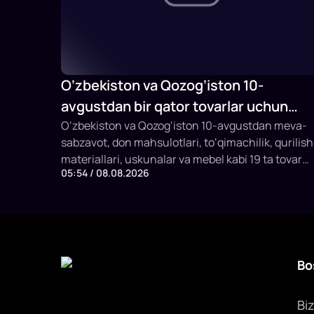
O‘zbekiston va Qozog‘iston 10-
avgustdan bir qator tovarlar uchun
savdodagi to‘siqlarni bekor qiladi
O‘zbekiston va Qozog‘iston 10-avgustdan meva-
sabzavot, don mahsulotlari, to‘qimachilik, qurilish
materiallari, uskunalar va mebel kabi 19 ta tovar
05:54 / 08.08.2026
guruhi uchun tarif va notarif cheklovlarni bekor
qilishga kelishdi. SSP raisi Davron Vahobov bu
qarorni biznesning ko‘p yillik murojaatlariga javob
deb atadi.
Bo
Bi