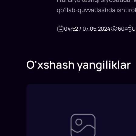
qo‘llab-quvvatlashda ishtirok
04:52 / 07.05.2024
60
U
O'xshash yangiliklar