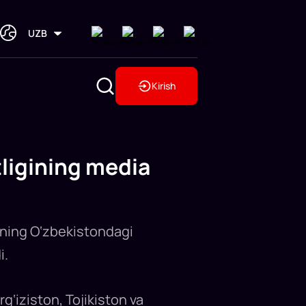
UZB
Kirish
tligining media
yaning O‘zbekistondagi
i.
g‘iziston, Tojikiston va