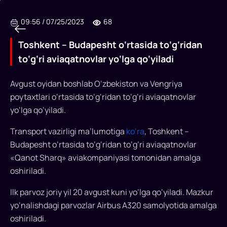
09:56
/
07/25/2023
68
Toshkent – Budapesht o‘rtasida to‘g‘ridan
to‘g‘ri aviaqatnovlar yo‘lga qo‘yiladi
Avgust oyidan boshlab O‘zbekiston va Vengriya
poytaxtlari o‘rtasida to‘g‘ridan to‘g‘ri aviaqatnovlar
Toshkent
yo‘lga qo‘yiladi.
–
Transport vazirligi ma’lumotiga
ko‘ra
, Toshkent –
Budapesht
Budapesht o‘rtasida to‘g‘ridan to‘g‘ri aviaqatnovlar
o‘rtasida
«Qanot Sharq» aviakompaniyasi tomonidan amalga
to‘g‘ridan
oshiriladi.
to‘g‘ri
Ilk parvoz joriy yil 20 avgust kuni yo‘lga qo‘yiladi. Mazkur
aviaqatnovlar
yo‘nalishdagi parvozlar Airbus A320 samolyotida amalga
oshiriladi.
yo‘lga