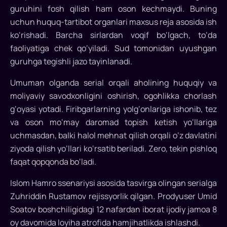
janrda
guruhini fosh qilish ham oson kechmaydi. Buning
olingan
uchun huquq-tartibot organlari maxsus reja asosida ish
o‘zbek
ko‘rishadi. Barcha sirlardan voqif bo‘lgach, to‘da
milliy
faoliyatiga chek qo‘yiladi. Sud tomonidan uyushgan
seriali
guruhga tegishli jazo tayinlanadi.
bo‘lib,
uch
Umuman olganda serial orqali aholining huquqiy va
fasldan
moliyaviy savodxonligini oshirish, ogohlikka chorlash
iborat.
g‘oyasi yotadi. Firibgarlarning yolg‘onlariga ishonib, tez
21
va oson mo‘may daromad topish ketish yo‘llariga
(1-
uchmasdan, balki halol mehnat qilish orqali o‘z davlatini
mavsum)
ziyoda qilish yo‘llari ko‘rsatib beriladi. Zero, tekin pishloq
har
faqat qopqonda bo‘ladi.
bir
qismning
Islom Hamro ssenariysi asosida tasvirga olingan serialga
xronometraji
Zuhriddin Rustamov rejissyorlik qilgan. Prodyuser Umid
45
Soatov boshchiligidagi 12 nafardan iborat ijodiy jamoa 8
daqiqani
oy davomida loyiha atrofida hamjihatlikda ishlashdi.