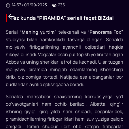
14:57
/
09/09/2023
236
Tez kunda “PIRAMIDA” seriali faqat BIZda!
Serial
“Mening yurtim”
telekanali va
“Panorama Fox”
studiyasi bilan hamkorlikda tasvirga olingan. Serialda
Tez
moliyaviy firibgarlikning ayanchli oqibatlari haqida
kunda
hikoya qilinadi. Voqealar oson pul topish yo‘lini tanlagan
Abbos va uning sheriklari atrofida kechadi. Ular tuzgan
“PIRAMIDA”
moliyaviy piramida minglab odamlarning ishonchiga
seriali
kirib, o‘z domiga tortadi. Natijada esa aldanganlar bor
faqat
budlaridan ayrilib qolishgacha boradi.
BIZda!
Serialda mansabdor shaxslarning korrupsiyaga yo‘l
qo‘yayotganlari ham ochib beriladi. Albatta, qing‘ir
“Piramida”
ishning qiyig‘i qirq yilda ham chiqadi, deganlaridek,
–
piramidachilarning firibgarliklari ham suv yuziga qalqib
kriminal,
chiqadi. Tomiri chuqur ildiz otib ketgan firibgarlar
detektiv