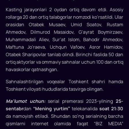
o‘z
ichiga
Kasting jarayonlari 2 oydan ortiq davom etdi. Asosiy
oladi..
rollarga 20 dan ortiq talabgorlar nomzodi ko‘rsatildi. Ular
orasidan Otabek Musaev, Umid Soatov, Rustam
Ahmedov, Dilmurod Masaidov, G‘ayrat Boymirzaev,
Muhammadali Aliev, Sur’at Islom, Bahodir Ahmedov,
Maftuna Jo‘raeva, Uchqun Vafoev, Asror Hamidov,
Otabek Sharipovlar tanlab olindi. Birinchi faslida 50 dan
ortiq aktyorlar va ommaviy sahnalar uchun 100 dan ortiq
havaskorlar qatnashgan.
Sahnalashtirilgan voqealar Toshkent shahri hamda
Toshkent viloyati hududlarida tasvirga olingan.
Ma’lumot uchun:
serial premerasi 2023-yilning
25-
sentabr
dan
“Mening yurtim”
telekanalida
soat 21:30
da namoyish etiladi. Shundan so’ng serialning barcha
qismlarni internet olamida faqat “BIZ MEDIA”