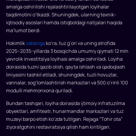
ekoturizm
amalga oshirilishi rejalashtirilayotgan loyihalar
taqdimotini o‘tkazdi. Shuningdek, ularning texnik-
kompleksi
iqtisodiy asoslari hamda istiqboldagi natijalari haqida
quriladi
ma’lumot berdi.
Eronning
Hokimlik
xabariga
ko‘ra, tuz g‘ori va uning atrofida
Kapa
2025−2035-yillarda 3 bosqichda umumiy qiymati 12 mln
Yurt
yevrolik investitsiya loyihasi amalga oshiriladi. Loyiha
Soon
doirasida tuzni qazib olish, qayta ishlash va qadoqlash
kompaniyasi
liniyasini tashkil etiladi, shuningdek, tuzli hovuzlar,
Sherobod
vannalar, sog‘lomlashtirish markazlari va 500 o‘rinli 100
tumanidagi
modulli mehmonxona quriladi.
Xo‘jaikon
tuz
Bundan tashqari, loyiha doirasida ijtimoiy infratuzilma
g‘orida
obyektlari, amfiteatr, hunarmandlar markazlari va tuz
eko
muzeyi barpo etish ko‘zda tutilgan. Rejaga “Tohir ota”
va
ziyoratgohini restavratsiya qilish ham kiritilgan.
tibbiy
turizm