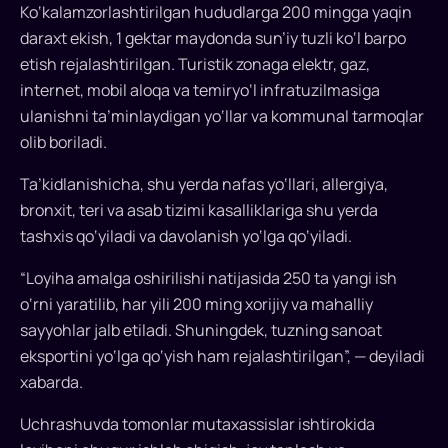
Ko‘kalamzorlashtirilgan hududlarga 200 mingga yaqin
kompleksini
daraxt ekish, 1 gektar maydonda sun’iy tuzli ko‘l barpo
quradi.
etish rejalashtirilgan. Turistik zonaga elektr, gaz,
15
internet, mobil aloqa va temiryo‘l infratuzilmasiga
mln
dollarlik
ulanishni ta’minlaydigan yo‘llar va kommunal tarmoqlar
loyiha
olib boriladi.
doirasida
Ta’kidlanishicha, shu yerda nafas yo‘llari, allergiya,
tuzli
bronxit, teri va asab tizimi kasalliklariga shu yerda
vannalar,
sog‘lomlashtirish
tashxis qo‘yiladi va davolanish yo‘lga qo‘yiladi.
markazlari
“Loyiha amalga oshirilishi natijasida 250 ta yangi ish
va
o‘rni yaratilib, har yili 200 ming xorijiy va mahalliy
modulli
sayyohlar jalb etiladi. Shuningdek, tuzning sanoat
mehmonxonalar,
qolaversa,
eksportini yo‘lga qo‘yish ham rejalashtirilgan”, — deyiladi
tuzni
xabarda.
qazib
Uchrashuvda tomonlar mutaxassislar ishtirokida
olish,