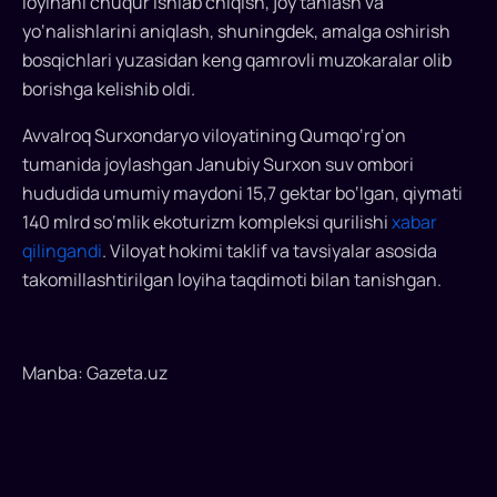
loyihani chuqur ishlab chiqish, joy tanlash va
qayta
ishlash
yo‘nalishlarini aniqlash, shuningdek, amalga oshirish
va
bosqichlari yuzasidan keng qamrovli muzokaralar olib
qadoqlash
borishga kelishib oldi.
liniyasi
Avvalroq Surxondaryo viloyatining Qumqo‘rg‘on
tashkil
etiladi...
tumanida joylashgan Janubiy Surxon suv ombori
hududida umumiy maydoni 15,7 gektar bo‘lgan, qiymati
140 mlrd so‘mlik ekoturizm kompleksi qurilishi
xabar
qilingandi
. Viloyat hokimi taklif va tavsiyalar asosida
takomillashtirilgan loyiha taqdimoti bilan tanishgan.
Manba: Gazeta.uz