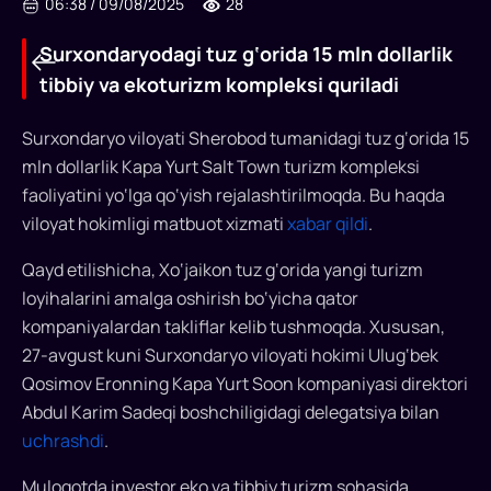
06:38
/
09/08/2025
28
Surxondaryodagi tuz g‘orida 15 mln dollarlik
tibbiy va ekoturizm kompleksi quriladi
Surxondaryo viloyati Sherobod tumanidagi tuz g‘orida 15
mln dollarlik Kapa Yurt Salt Town turizm kompleksi
faoliyatini yo‘lga qo‘yish rejalashtirilmoqda. Bu haqda
Surxondaryodagi
viloyat hokimligi matbuot xizmati
xabar qildi
.
tuz
Qayd etilishicha, Xo‘jaikon tuz g‘orida yangi turizm
g‘orida
loyihalarini amalga oshirish bo‘yicha qator
15
kompaniyalardan takliflar kelib tushmoqda. Xususan,
27-avgust kuni Surxondaryo viloyati hokimi Ulug‘bek
mln
Qosimov Eronning Kapa Yurt Soon kompaniyasi direktori
dollarlik
Abdul Karim Sadeqi boshchiligidagi delegatsiya bilan
tibbiy
uchrashdi
.
va
Muloqotda investor eko va tibbiy turizm sohasida