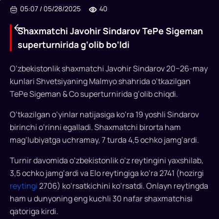
05:07
/
05/28/2025
40
Shaxmatchi Javohir Sindarov TePe Sigeman
superturnirida g‘olib bo‘ldi
O‘zbekistonlik shaxmatchi Javohir Sindarov 20−26-may
Shaxmatchi
kunlari Shvetsiyaning Malmyo shahrida o‘tkazilgan
Javohir
TePe Sigeman & Co superturnirida g‘olib chiqdi.
Sindarov
O‘tkazilgan o‘yinlar natijasiga ko‘ra 19 yoshli Sindarov
TePe
birinchi o‘rinni egalladi. Shaxmatchi birorta ham
mag‘lubiyatga uchramay, 7 turda 4,5 ochko jamg‘ardi.
Sigeman
superturnirida
Turnir davomida o‘zbekistonlik o‘z reytingini yaxshilab,
3,5 ochko jamg‘ardi va Elo reytingiga ko‘ra 2741 (hozirgi
g‘olib
reytingi
2706) ko‘rsatkichini ko‘rsatdi. Onlayn reytingda
bo‘ldi
ham u dunyoning eng kuchli 30 nafar shaxmatchisi
qatoriga kirdi.
O‘zbekistonlik