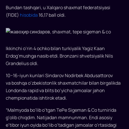
grossmeyster
Bundan tashqari, u Xalqaro shaxmat federatsiyasi
Javohir
(FIDE)
hisobida
16,17 ball oldi.
Sindarov
Shvetsiyada
o‘tkazilgan
shaxmat
bo‘yicha
Ikkinchi o‘rin 4 ochko bilan turkiyalik Yagiz Kaan
TePe
Erdog‘mushga nasib etdi. Bronzani shvetsiyalik Nils
Sigeman
Grandelius oldi.
&
Co
10−16-iyun kunlari Sindarov Nodirbek Abdusattorov
nomli
va boshqa o‘zbekistonlik shaxmatchilar bilan birgalikda
nufuzli
Londonda rapid va blits bo‘yicha jamoalar jahon
turnirda
chempionatida ishtirok etadi.
7
o‘yinda
“Malmyoda bo‘lib o‘tgan TePe Sigeman & Co turnirida
4,5
g‘olib chiqdim. Natijadan mamnunman. Endi asosiy
ochko
e’tibor iyun oyida bo‘lib o‘tadigan jamoalar o‘rtasidagi
jamg‘arib,