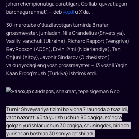
jahon chempionatiga qaratilgan. Qo‘llab-quvvatlagan
birorta
barchaga rahmat”, — deb
yozdi
u X’da.
ham
mag‘lubiyatga
30-marotaba o‘tkazilayotgan turnirda 8 nafar
uchramagan
grossmeyster, jumladan, Nils Grandelius (Shvetsiya),
holda
Vasiliy Ivanchuk (Ukraina), Richard Rapport (Vengriya),
g‘olib
Rey Robson (AQSh), Ervin l’Ami (Niderlandiya), Tan
chiqdi...
Chjuni (Xitoy), Javohir Sindarov (O‘zbekiston)
va dunyodagi eng yosh grossmeyster — 13 yoshli Yagiz
Kaan Erdog‘mush (Turkiya) ishtirok etdi.
Turnir Shveysariya tizimi bo‘yicha 7 raundda o‘tkazildi,
vaqt nazorati 40 ta yurish uchun 90 daqiqa, so‘ngra
qolgan yurishlar uchun 30 daqiqa, shuningdek, birinchi
yurishdan boshlab 30 soniya qo‘shiladi.