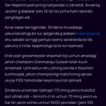
rekordini
Yan Nepomnyashiyning natijasidan o‘zib ketdi. Avvalroq
yangiladi
Javohir g‘alabalar soni (6 ta) bo‘yicha ham rekordni
yangilagan edi.
O‘zbekistonlik
grossmeyster
Avval xabar berilganidek, Sindarov musobaqa
Javohir
yakunlanishiga bir tur qolganda g‘alabani
naqd qilgandi
,
Sindarov
shu sababli so‘nggi partiya rasmiy xarakterda bo‘lib,
Nomzodlar
yakuniy o‘rinlar taqsimotiga ta’sir ko‘rsatmadi.
turnirining
so‘nggi
Endi yosh grossmeyster shaxmat toji uchun amaldagi
turida
jahon chempioni Dommaraju Gukesh bilan kuch
durang
sinashadi. Uchrashuv shu yilning oxirida o‘tkazilishi
o‘ynadi
kutilmoqda, jahon chempionligi matchining sanasi
va
va joyi FIDE tomonidan keyinroq e’lon qilinadi.
to‘plangan
ochkolar
Sindarov unvondan tashqari 170 ming yevro mukofot
soni
puli ishlab oldi — birinchi o‘rin uchun 70 ming yevro va
bo‘yicha
har bir yarim ochko uchun 5000 yevrodan (jami 100
rekordni