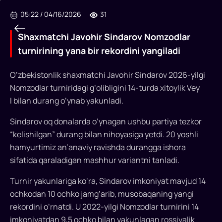
05:22
/
04/16/2026
31
Shaxmatchi Javohir Sindarov Nomzodlar
turnirining yana bir rekordini yangiladi
O‘zbekistonlik shaxmatchi Javohir Sindarov 2026-yilgi
Nomzodlar turniridagi g‘olibligini 14-turda xitoylik Vey
I bilan durang o‘ynab yakunladi.
Shaxmatchi
Sindarov oq donalarda o‘ynagan ushbu partiya tezkor
Javohir
“kelishilgan” durang bilan nihoyasiga yetdi. 20 yoshli
Sindarov
hamyurtimiz an’anaviy ravishda durangga ishora
Nomzodlar
sifatida qaraladigan mashhur variantni tanladi.
turnirining
Turnir yakunlariga ko‘ra, Sindarov imkoniyat mavjud 14
yana
ochkodan 10 ochko jamg‘arib, musobaqaning yangi
rekordini o‘rnatdi. U 2022-yilgi Nomzodlar turnirini 14
bir
imkoniyatdan 9,5 ochko bilan yakunlagan rossiyalik