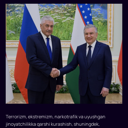
Terrorizm,
ekstremizm,
narkotrafik
va
uyushgan
jinoyatchilikka
qarshi
kurashish,
shuningdek,
kiberxavfsizlik
va
raqamli
ekspertiza
sohalaridagi
hamkorlikning
dolzarb
jihatlari
Terrorizm, ekstremizm, narkotrafik va uyushgan
muhokama
jinoyatchilikka qarshi kurashish, shuningdek,
qilindi...