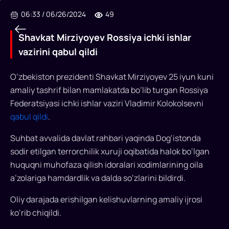
06:33
/
06/26/2024
49
Shavkat Mirziyoyev Rossiya ichki ishlar
vazirini qabul qildi
O‘zbekiston prezidenti Shavkat Mirziyoyev 25 iyun kuni
Shavkat
amaliy tashrif bilan mamlakatda bo‘lib turgan Rossiya
Federatsiyasi ichki ishlar vaziri Vladimir Kolokolsevni
Mirziyoyev
qabul qildi
.
Rossiya
Suhbat avvalida davlat rahbari yaqinda Dog‘istonda
ichki
sodir etilgan terrorchilik xuruji oqibatida halok bo‘lgan
ishlar
huquqni muhofaza qilish idoralari xodimlarining oila
vazirini
a’zolariga hamdardlik va dalda so‘zlarini bildirdi.
qabul
Oliy darajada erishilgan kelishuvlarning amaliy ijrosi
qildi
ko‘rib chiqildi.