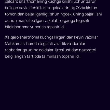
xalqaro shartnomaning kuchga kirishi uchun zarur
ochish
bo‘lgan davlat ichki tartib-qoidalarining O‘zbekiston
to‘g‘risidagi
tomonidan bajarilganligi, shuningdek, uning bajarilishi
shartnomani
uchun mas’ul bo‘lgan vakolatli organga tegishli
bildirishnoma yuborish topshirildi.
tasdiqladi
Xalqaro shartnoma kuchga kirganidan keyin Vazirlar
13
Mahkamasi hamda tegishli vazirlik va idoralar
iyul
rahbarlariga uning qoidalari ijrosi ustidan nazoratni
kuni
belgilangan tartibda ta’minlash topshirildi.
prezident
«Xalqaro
shartnomani
tasdiqlash
to‘g‘risida»gi
qarorni
imzoladi...