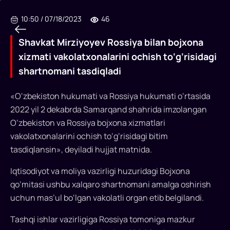
10:50
/
07/18/2023
46
Shavkat Mirziyoyev Rossiya bilan bojxona
xizmati vakolatxonalarini ochish to‘g‘risidagi
shartnomani tasdiqladi
«O‘zbekiston hukumati va Rossiya hukumati o‘rtasida
2022 yil 2 dekabrda Samarqand shahrida imzolangan
Shavkat
O‘zbekiston va Rossiya bojxona xizmatlari
Mirziyoyev
vakolatxonalarini ochish to‘g‘risidagi bitim
tasdiqlansin», deyiladi hujjat matnida.
Rossiya
bilan
Iqtisodiyot va moliya vazirligi huzuridagi Bojxona
qo‘mitasi ushbu xalqaro shartnomani amalga oshirish
bojxona
uchun mas’ul bo‘lgan vakolatli organ etib belgilandi.
xizmati
Tashqi ishlar vazirligiga Rossiya tomoniga mazkur
vakolatxonalarini