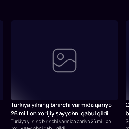
Turkiya yilning birinchi yarmida qariyb
G
26 million xorijiy sayyohni qabul qildi
b
Turkiya yilning birinchi yarmida qariyb 26 million
b
S
xorijiy sayyohni qabul qildi
m