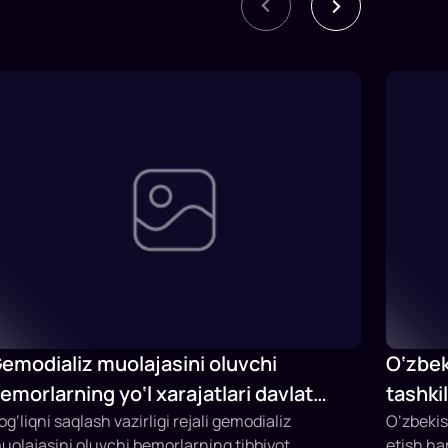
emodializ muolajasini oluvchi
O‘zbek
emorlarning yo‘l xarajatlari davlat
tashki
udjeti hisobidan qoplab berilishi
og‘liqni saqlash vazirligi rejali gemodializ
Fermer
O‘zbekis
uolajasini oluvchi bemorlarning tibbiyot
etish h