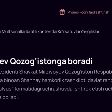
Promo-kodni faollashtirish
r
Multseriallar
Ibratli kontentlar
Ko'rsatuvlar
Yangiliklar
ev Qozog‘istonga boradi
ezidenti Shavkat Mirziyoyev Qozog‘iston Respubl
ga binoan Shanhay hamkorlik tashkiloti davlat rah
plyus" formatidagi uchrashuvda ishtirok etish uch
 bo‘ladi.