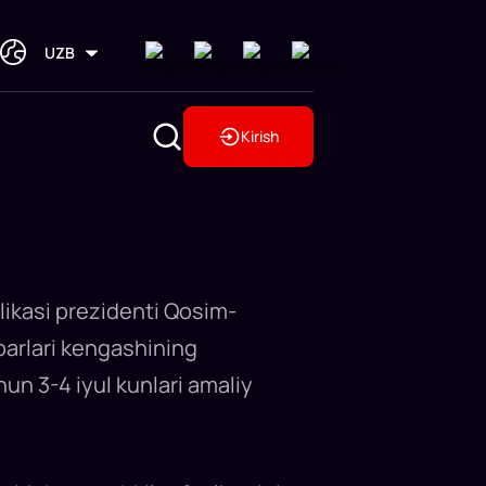
UZB
Kirish
ikasi prezidenti Qosim-
barlari kengashining
un 3-4 iyul kunlari amaliy