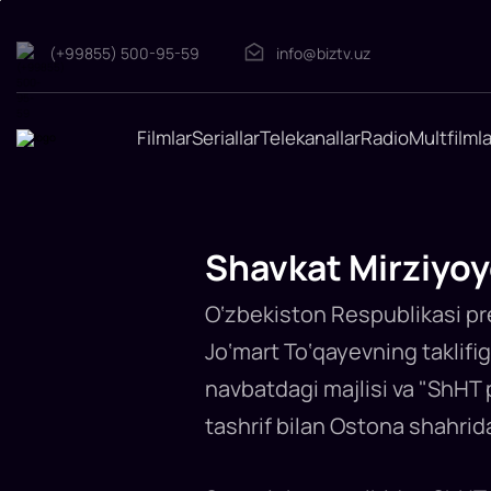
(+99855) 500-95-59
info@biztv.uz
Shavkat
Mirziyoyev
Qozog‘istonga
Filmlar
Seriallar
Telekanallar
Radio
Multfilmla
boradi
O‘zbekiston
prezidenti
Ostonada
o‘tkaziladigan
ShHT
sammitida
Shavkat Mirziyoy
ishtirok
etadi...
O‘zbekiston Respublikasi pr
Jo‘mart To‘qayevning taklifi
navbatdagi majlisi va "ShHT 
tashrif bilan Ostona shahrida