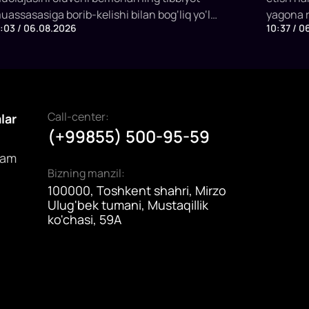
mumkin
ishga t
uassasasiga borib-kelishi bilan bog‘liq yo‘l
yagona r
1:03 / 06.08.2026
10:37 / 0
arajatlarini davlat budjeti hisobidan qoplashning
etildi. P
angi mexanizmini joriy etish taklifi bilan
qilish, v
hiqmoqda.
subsidiy
imkonini
Call-center:
alar
(+99855) 500-95-59
dam
Bizning manzil:
100000, Toshkent shahri, Mirzo
Ulug'bek tumani, Mustaqillik
ko'chasi, 59A