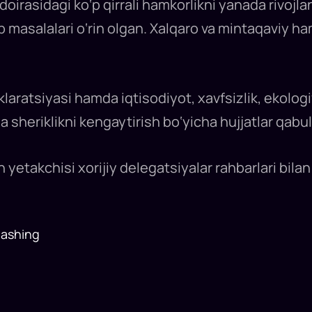
irasidagi ko‘p qirrali hamkorlikni yanada rivojlant
b masalalari o‘rin olgan. Xalqaro va mintaqaviy 
laratsiyasi hamda iqtisodiyot, xavfsizlik, ekologi
 sheriklikni kengaytirish bo‘yicha hujjatlar qabul q
 yetakchisi xorijiy delegatsiyalar rahbarlari bila
lashing