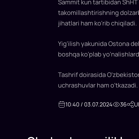
Sammit kun tartibidan ShHT do
takomillashtirishning dolzar
jihatlari ham ko‘rib chiqiladi.
Yig‘ilish yakunida Ostona dek
boshqa ko‘plab yo‘nalishlarda
Tashrif doirasida O‘zbekiston
uchrashuvlar ham o‘tkazadi.
10:40 / 03.07.2024
36
U