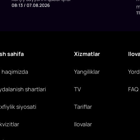
08:13 / 07.08.2026
m
1
x
y
c
sh sahifa
Xizmatlar
Ilov
z haqimizda
Yangiliklar
Yor
ydalanish shartlari
TV
FAQ
fiylik siyosati
Tariflar
vizitlar
Ilovalar