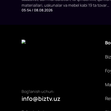
materiallari, uskunalar va mebel kabi 19 ta tovar
05:54 / 08.08.2026
guruhi uchun tarif va notarif cheklovlarni bekor
qilishga kelishdi. SSP raisi Davron Vahobov bu
qarorni biznesning ko‘p yillik murojaatlariga javob
deb atadi.
Bo
Bi
Fo
Max
Bog'lanish uchun:
info@biztv.uz
Rek