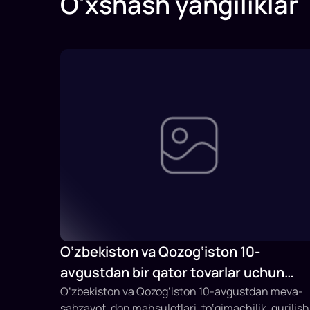
O'xshash yangiliklar
O‘zbekiston va Qozog‘iston 10-
avgustdan bir qator tovarlar uchun
savdodagi to‘siqlarni bekor qiladi
O‘zbekiston va Qozog‘iston 10-avgustdan meva-
sabzavot, don mahsulotlari, to‘qimachilik, qurilish