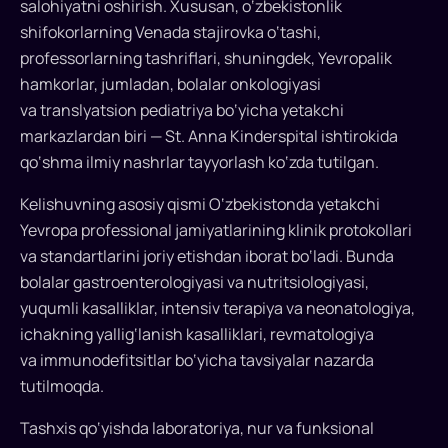
tashxislash
salohiyatni oshirish. Xususan, o‘zbekistonlik
va
shifokorlarning Venada stajirovka o‘tashi,
professorlarning tashriflari, shuningdek, Yevropalik
davolashning
hamkorlar, jumladan, bolalar onkologiyasi
Yevropa
va translyatsion pediatriya bo‘yicha yetakchi
protokollarini
markazlardan biri — St. Anna Kinderspital ishtirokida
qo‘shma ilmiy nashrlar tayyorlash ko‘zda tutilgan.
joriy
etadi
Kelishuvning asosiy qismi O‘zbekistonda yetakchi
Yevropa professional jamiyatlarining klinik protokollari
O‘zbekistonda
va standartlarini joriy etishdan iborat bo‘ladi. Bunda
bolalar
bolalar gastroenterologiyasi va nutritsiologiyasi,
kasalliklarini
yuqumli kasalliklar, intensiv terapiya va neonatologiya,
tashxislash
ichakning yallig‘lanish kasalliklari, revmatologiya
va
va immunodefitsitlar bo‘yicha tavsiyalar nazarda
davolashning
tutilmoqda.
Yevropa
klinik
Tashxis qo‘yishda laboratoriya, nur va funksional
protokollarini