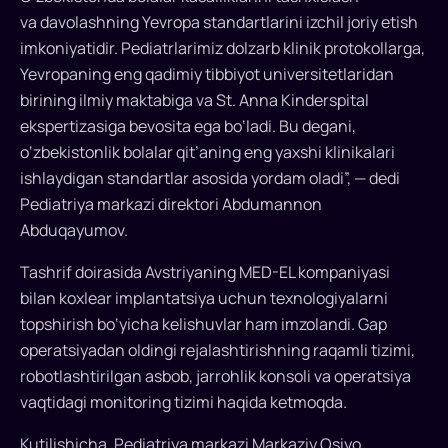
imzoladi.
va davolashning Yevropa standartlarini izchil joriy etish
imkoniyatidir. Pediatrlarimiz dolzarb klinik protokollarga,
Yevropaning eng qadimiy tibbiyot universitetlaridan
birining ilmiy maktabiga va St. Anna Kinderspital
ekspertizasiga bevosita ega bo‘ladi. Bu degani,
o‘zbekistonlik bolalar qit’aning eng yaxshi klinikalari
ishlaydigan standartlar asosida yordam oladi”, — dedi
Pediatriya markazi direktori Abdumannon
Abduqayumov.
Tashrif doirasida Avstriyaning MED-EL kompaniyasi
bilan koxlear implantatsiya uchun texnologiyalarni
topshirish bo‘yicha kelishuvlar ham imzolandi. Gap
operatsiyadan oldingi rejalashtirishning raqamli tizimi,
robotlashtirilgan asbob, jarrohlik konsoli va operatsiya
vaqtidagi monitoring tizimi haqida ketmoqda.
Kutilishicha, Pediatriya markazi Markaziy Osiyo