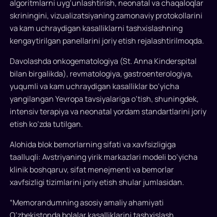
algoritmlarni uyg‘unlashtirish, neonatal va chaqaloqlar
joriy
skriningini, vizualizatsiyaning zamonaviy protokollarini
etish
va kam uchraydigan kasalliklarni tashxislashning
rejalashtirilmoqda.
Respublika
kengaytirilgan panellarini joriy etish rejalashtirilmoqda.
ixtisoslashtirilgan
Davolashda onkogematologiya (St. Anna Kinderspital
pediatriya
bilan birgalikda), revmatologiya, gastroenterologiya,
ilmiy-
yuqumli va kam uchraydigan kasalliklar bo‘yicha
amaliy
tibbiyot
yangilangan Yevropa tavsiyalariga o‘tish, shuningdek,
markazi
intensiv terapiya va neonatal yordam standartlarini joriy
va
etish ko‘zda tutilgan.
Vena
Alohida blok bemorlarning sifati va xavfsizligiga
tibbiyot
universiteti
taalluqli: Avstriyaning yirik markazlari modeli bo‘yicha
bunday
klinik boshqaruv, sifat menejmenti va bemorlar
imkoniyatlarni
xavfsizligi tizimlarini joriy etish shular jumlasidan.
taqdim
“Memorandumning asosiy amaliy ahamiyati
etuvchi
memorandumni
O‘zbekistonda bolalar kasalliklarini tashxislash