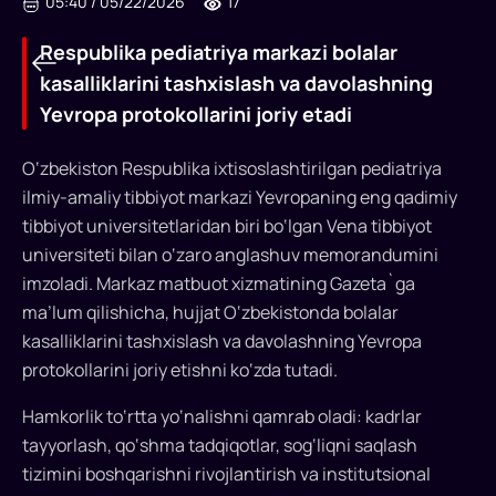
05:40
/
05/22/2026
17
Respublika pediatriya markazi bolalar
kasalliklarini tashxislash va davolashning
Yevropa protokollarini joriy etadi
O‘zbekiston Respublika ixtisoslashtirilgan pediatriya
ilmiy-amaliy tibbiyot markazi Yevropaning eng qadimiy
tibbiyot universitetlaridan biri bo‘lgan Vena tibbiyot
universiteti bilan o‘zaro anglashuv memorandumini
imzoladi. Markaz matbuot xizmatining Gazeta`ga
Respublika
ma’lum qilishicha, hujjat O‘zbekistonda bolalar
pediatriya
kasalliklarini tashxislash va davolashning Yevropa
protokollarini joriy etishni ko‘zda tutadi.
markazi
bolalar
Hamkorlik to‘rtta yo‘nalishni qamrab oladi: kadrlar
tayyorlash, qo‘shma tadqiqotlar, sog‘liqni saqlash
kasalliklarini
tizimini boshqarishni rivojlantirish va institutsional