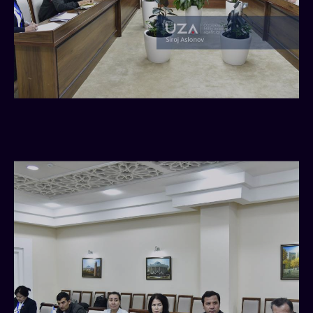
joriy
yilning
30
aprel
kuniga
belgilangan
Referendum
yuzasidan
5-
Navoiy
okrug
komissiyasi
tomonidan
brifing
o‘tkazildi.