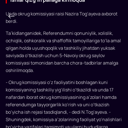
Unda okrug komissiyasi raisi Nazira Tog‘ayeva axborot
berdi.
Ta’kidlanganidek, Referendumni qonuniylik, xolislik,
ochiqlik, oshkoralik va shaffoflik tamoyillariga to‘la amal
qilgan holda uyushqoqlik va tashkiliy jihatdan yuksak
Referendum
saviyada o‘tkazish uchun 5-Navoiy okrug saylov
komissiyasi tomonidan barcha chora-tadbirlar amalga
o‘tkazuvchi
oshirilmoqda.
411
- Okrug komissiyasi o‘z faoliyatini boshlagan kuni
ta
komissiyaning tashkiliy yig‘ilishi o‘tkazildi va unda 17
uchastkada
nafardan iborat okrug komissiyasining a’zolari hamda
ishlar
referendumga tayyorgarlik ko‘rish va uni o‘tkazish
bo‘yicha ish rejasi tasdiqlandi, - dedi N.Tog‘ayeva. -
qizg‘in
Shuningdek, komissiya a’zolarining faoliyat yo‘nalishlari
pallaga
bo‘yicha vazifalari taqsimoti va ularni hududlarga