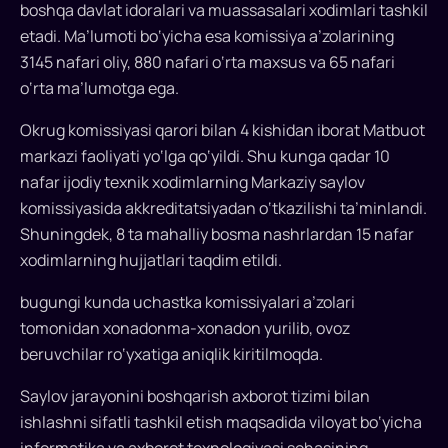
boshqa davlat idoralari va muassasalari xodimlari tashkil
etadi. Ma’lumoti bo‘yicha esa komissiya a’zolarining
3145 nafari oliy, 880 nafari o‘rta maxsus va 65 nafari
o‘rta ma’lumotga ega.
Okrug komissiyasi qarori bilan 4 kishidan iborat Matbuot
markazi faoliyati yo‘lga qo‘yildi. Shu kunga qadar 10
nafar ijodiy texnik xodimlarning Markaziy saylov
komissiyasida akkreditatsiyadan o‘tkazilishi ta’minlandi.
Shuningdek, 8 ta mahalliy bosma nashrlardan 15 nafar
xodimlarning hujjatlari taqdim etildi.
bugungi kunda uchastka komissiyalari a’zolari
tomonidan xonadonma-xonadon yurilib, ovoz
beruvchilar ro‘yxatiga aniqlik kiritilmoqda.
Saylov jarayonini boshqarish axborot tizimi bilan
ishlashni sifatli tashkil etish maqsadida viloyat bo‘yicha
informatika va axborot texnologiyasi sohasining