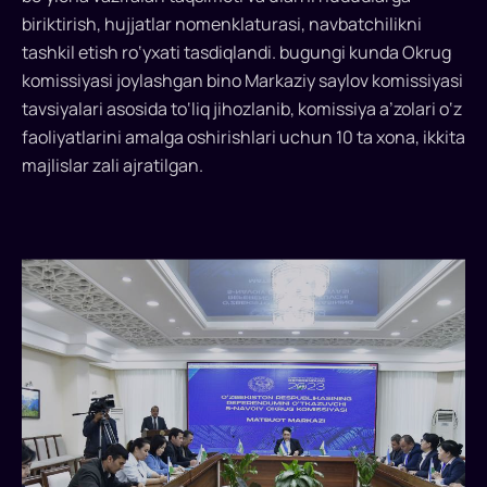
kirmoqda
biriktirish, hujjatlar nomenklaturasi, navbatchilikni
tashkil etish ro‘yxati tasdiqlandi. bugungi kunda Okrug
Navoiy
komissiyasi joylashgan bino Markaziy saylov komissiyasi
shahridagi
tavsiyalari asosida to‘liq jihozlanib, komissiya a’zolari o‘z
“Yoshlar
faoliyatlarini amalga oshirishlari uchun 10 ta xona, ikkita
markazi”da
majlislar zali ajratilgan.
OAV
vakillari
uchun
“O‘zbekiston
Respublikasi
Konstitutsiyasi
to‘g‘risida”gi
O‘zbekiston
Respublikasi
Konstitutsiyaviy
Qonuni
loyihasi
bo‘yicha