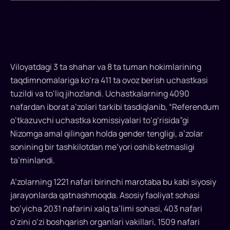
Viloyatdagi 3 ta shahar va 8 ta tuman hokimlarining
taqdimnomalariga ko‘ra 411 ta ovoz berish uchastkasi
tuzildi va to‘liq jihozlandi. Uchastkalarning 4090
nafardan iborat a’zolari tarkibi tasdiqlanib, “Referendum
o‘tkazuvchi uchastka komissiyalari to‘g‘risida”gi
Nizomga amal qilingan holda gender tengligi, a’zolar
sonining bir tashkilotdan me’yori oshib ketmasligi
ta’minlandi.
A’zolarning 1221 nafari birinchi marotaba bu kabi siyosiy
jarayonlarda qatnashmoqda. Asosiy faoliyat sohasi
bo‘yicha 2031 nafarini xalq ta’limi sohasi, 403 nafari
o‘zini o‘zi boshqarish organlari vakillari, 1509 nafari