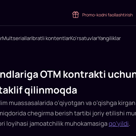
Promo-kodni faollashtirish
r
Multseriallar
Ibratli kontentlar
Ko'rsatuvlar
Yangiliklar
ndlariga OTM kontrakti uchun
taklif qilinmoqda
’lim muassasalarida o‘qiyotgan va o‘qishga kirga
miqdorida chegirma berish tartibi joriy etilishi mu
ori loyihasi jamoatchilik muhokamasiga
qo‘yildi
.