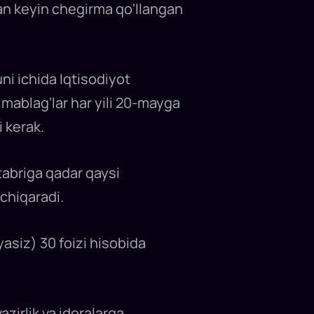
an keyin chegirma qo‘llangan
uni ichida Iqtisodiyot
 mablag‘lar har yili 20-mayga
i kerak.
oktabriga qadar qaysi
chiqaradi.
asiz) 30 foizi hisobida
zirlik va idoralarga