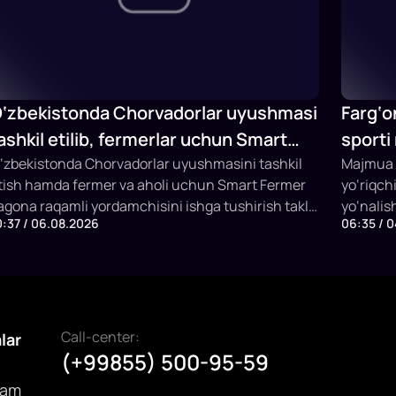
‘zbekistonda Chorvadorlar uyushmasi
Farg‘o
ashkil etilib, fermerlar uchun Smart
sporti
ermer sun’iy intellektli platformasi
‘zbekistonda Chorvadorlar uyushmasini tashkil
Majmua t
tish hamda fermer va aholi uchun Smart Fermer
yo‘riqch
shga tushiriladi
agona raqamli yordamchisini ishga tushirish taklif
yo‘nalis
0:37 / 06.08.2026
06:35 / 
tildi. Platforma chorva mollarini identifikatsiya
bir vaqt
ilish, veterinariya xizmatlari, sun’iy urug‘lantirish,
mashg‘ul
ubsidiya olish va SI asosida maslahat berish
imkoniya
mkonini yaratadi.
Call-center:
alar
(+99855) 500-95-59
dam