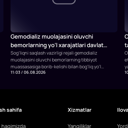
Gemodializ muolajasini oluvchi
O
bemorlarning yo‘l xarajatlari davlat
t
budjeti hisobidan qoplab berilishi
Sog‘liqni saqlash vazirligi rejali gemodializ
F
O
muolajasini oluvchi bemorlarning tibbiyot
e
mumkin
i
muassasasiga borib-kelishi bilan bog‘liq yo‘l
y
11:03 / 06.08.2026
1
xarajatlarini davlat budjeti hisobidan qoplashning
e
yangi mexanizmini joriy etish taklifi bilan
q
chiqmoqda.
s
i
sh sahifa
Xizmatlar
Ilov
z haqimizda
Yangiliklar
Yor