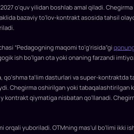
/2027 o‘quv yilidan boshlab amal qiladi. Chegirma
klida bazaviy to‘lov-kontrakt asosida tahsil olay
iladi.
hasi “Pedagogning maqomi to‘g‘risida”gi
qonun
gogik ish bo‘lgan ota yoki onaning farzandi imti
a, qo‘shma ta’lim dasturlari va super-kontraktda t
ydi. Chegirma oshirilgan yoki tabaqalashtirilgan 
y kontrakt qiymatiga nisbatan qo‘llanadi. Chegirm
i orqali yuboriladi. OTMning mas’ul bo‘limi ikki ish