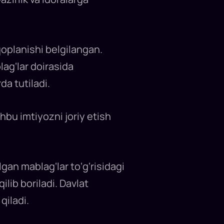
oplanishi belgilangan.
blag‘lar doirasida
da tutiladi.
shbu imtiyozni joriy etish
an mablag‘lar to‘g‘risidagi
lib boriladi. Davlat
qiladi.