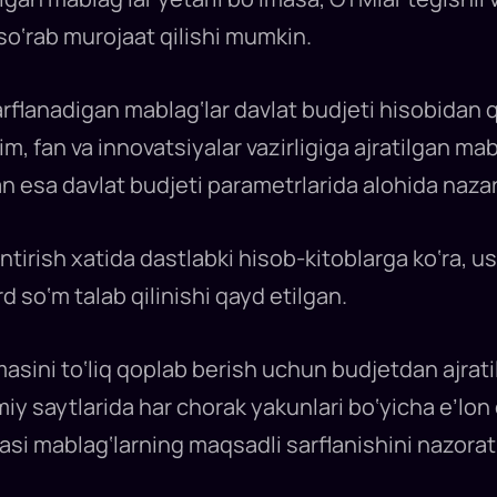
so‘rab murojaat qilishi mumkin.
flanadigan mablag‘lar davlat budjeti hisobidan q
lim, fan va innovatsiyalar vazirligiga ajratilgan ma
an esa davlat budjeti parametrlarida alohida nazar
ntirish xatida dastlabki hisob-kitoblarga ko‘ra, u
 so‘m talab qilinishi qayd etilgan.
ni to‘liq qoplab berish uchun budjetdan ajratilg
 saytlarida har chorak yakunlari bo‘yicha e’lon qi
asi mablag‘larning maqsadli sarflanishini nazorat 