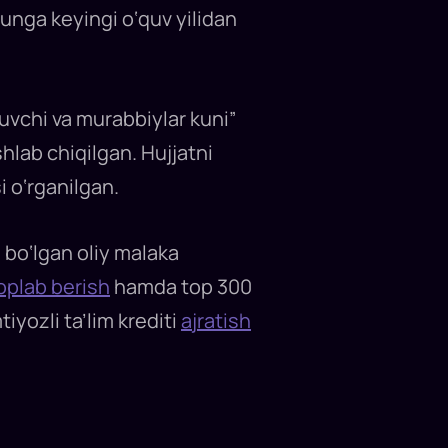
unga keyingi o‘quv yilidan
uvchi va murabbiylar kuni”
shlab chiqilgan. Hujjatni
i o‘rganilgan.
a bo‘lgan oliy malaka
oplab berish
hamda top 300
iyozli ta’lim krediti
ajratish