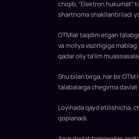
chiqib, “Elektron hukumat” 
shartnoma shakllantiriladi yo
OTMlar taqdim etgan talabgorl
va moliya vazirligiga mablag
qadar oliy ta’lim muassasalar
Shu bilan birga, har bir OTM r
talabalarga chegirma davlat 
Loyihada qayd etilishicha, 
qoplanadi.
Agar davlat tomonidan ajratil