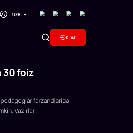
UZB
Kirish
 30 foiz
n pedagoglar farzandlariga
mkin. Vazirlar