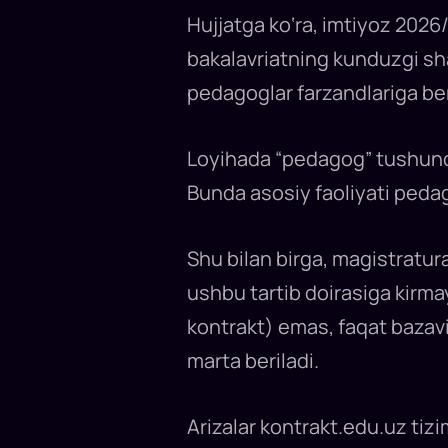
uchun
kontrakt
Hujjatga ko‘ra, imtiyoz 2026
to‘lovining
30%
bakalavriatning kunduzgi sha
miqdorida
chegirma
berish
pedagoglar farzandlariga ber
taklif
qilinmoqda.
Imtiyoz
2026/2027
Loyihada “pedagog” tushunc
o‘quv
yilidan
joriy
Bunda asosiy faoliyati peda
etilishi
mumkin.
Chegirma
faqat
Shu bilan birga, magistratur
bakalavriatning
kunduzgi
ta’lim
ushbu tartib doirasiga kirma
shaklida
bazaviy
kontrakt) emas, faqat bazavi
kontrakt
asosida
o‘qiyotgan
marta beriladi.
talabalarga
tatbiq
etiladi.
Arizalar kontrakt.edu.uz tizim