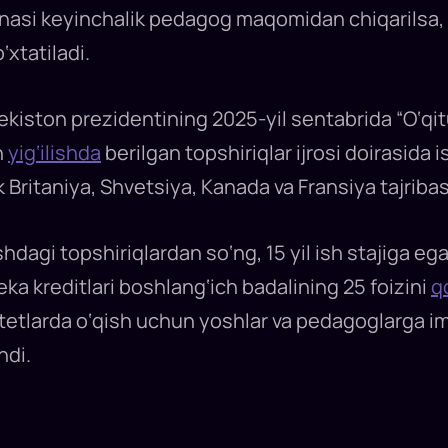
onasi keyinchalik pedagog maqomidan chiqarilsa, 
xtatiladi.
bekiston prezidentining 2025-yil sentabrida “O‘qit
n
yig‘ilishda
berilgan topshiriqlar ijrosi doirasida i
Britaniya, Shvetsiya, Kanada va Fransiya tajribas
ishdagi topshiriqlardan so‘ng, 15 yil ish stajiga eg
ka kreditlari boshlang‘ich badalining 25 foizini
q
sitetlarda o‘qish uchun yoshlar va pedagoglarga imt
ndi.