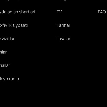
ydalanish shartlari
TV
FAQ
fiylik siyosati
Tariflar
vizitlar
Ilovalar
mlar
iallar
layn radio