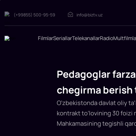
(+99855) 500-95-59
info@biztv.uz
Filmlar
Seriallar
Telekanallar
Radio
Multfilmla
Pedagoglar
farzandlariga
OTM
kontrakti
uchun
Pedagoglar farza
30
foiz
chegirma berish 
chegirma
berish
taklif
O‘zbekistonda davlat oliy ta
qilinmoqda
O‘zbekistonda
kontrakt to‘lovining 30 foizi 
pedagoglar
farzandlariga
Mahkamasining tegishli qar
davlat
OTMlarida
o‘qish