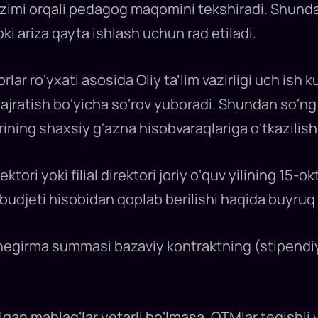
tizimi orqali pedagog maqomini tekshiradi. Shund
ki ariza qayta ishlash uchun rad etiladi.
ar ro‘yxati asosida Oliy ta’lim vazirligi uch ish k
‘ ajratish bo‘yicha so‘rov yuboradi. Shundan so‘ng
ining shaxsiy g‘azna hisobvaraqlariga o‘tkazilish
ektori yoki filial direktori joriy o‘quv yilining 15-
budjeti hisobidan qoplab berilishi haqida buyruq 
chegirma summasi bazaviy kontraktning (stipendiy
gan mablag‘lar yetarli bo‘lmasa, OTMlar tegishli va