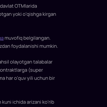
 davlat OTMlarida
otgan yoki o‘qishga kirgan
ga
muvofiq belgilangan.
yozdan foydalanishi mumkin.
ahsil olayotgan talabalar
kontraktlarga (super
a har o‘quv yili uchun bir
 kuni ichida arizani ko‘rib