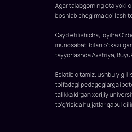
Agar talabgorning ota yoki 
boshlab chegirma qo‘llash to‘
Qayd etilishicha, loyiha O‘z
munosabati bilan o‘tkazilga
tayyorlashda Avstriya, Buyuk 
Eslatib o‘tamiz, ushbu yig‘il
toifadagi pedagoglarga ipote
talikka kirgan xorijiy univer
to‘g‘risida hujjatlar qabul qili