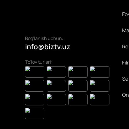
Fo
Max
Bog'lanish uchun:
info@biztv.uz
Rek
To'lov turlari:
Fil
Ser
On