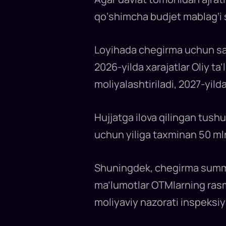
qo‘shimcha budjet mablag‘i 
Loyihada chegirma uchun sar
2026-yilda xarajatlar Oliy ta’
moliyalashtiriladi, 2027-yild
Hujjatga ilova qilingan tushu
uchun yiliga taxminan 50 mlrd
Shuningdek, chegirma summasi
ma’lumotlar OTMlarning rasmiy
moliyaviy nazorati inspeksiy