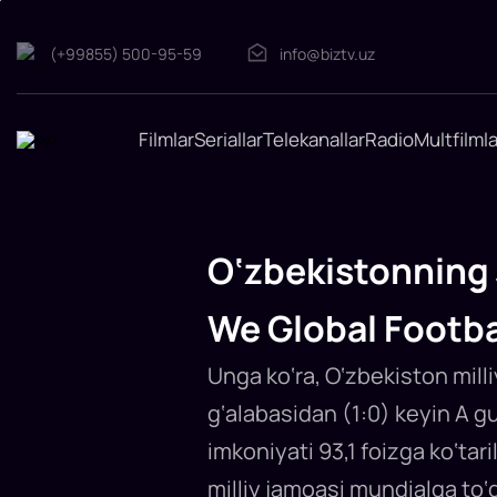
(+99855) 500-95-59
info@biztv.uz
O‘zbekistonning
Filmlar
Seriallar
Telekanallar
Radio
Multfilmla
JCh-
2026ga
borish
imkoniyati
keskin
O‘zbekistonning 
oshdi
–
We Global Footba
We
Global
Football
Unga ko‘ra, O‘zbekiston mill
Osiyoda
2026
g‘alabasidan (1:0) keyin A gu
yilgi
jahon
imkoniyati 93,1 foizga ko‘ta
chempionati
hal
milliy jamoasi mundialga to‘g
qiluvchi