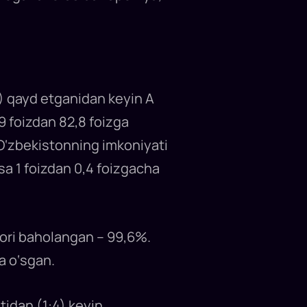
0) qayd etganidan keyin A
,9 foizdan 82,8 foizga
n O‘zbekistonning imkoniyati
sa 1 foizdan 0,4 foizgacha
qori baholangan – 99,6%.
a o‘sgan.
tidan (1:4) keyin