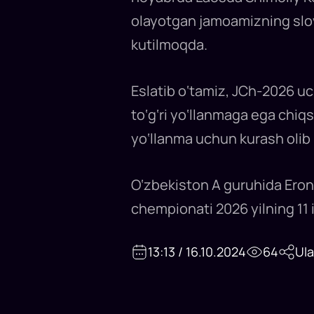
olayotgan jamoamizning slov
kutilmoqda.
Eslatib o‘tamiz, JCh-2026 uc
to‘g‘ri yo‘llanmaga ega chiqs
yo‘llanma uchun kurash olib 
O‘zbekiston A guruhida Eron 
chempionati 2026 yilning 11 
13:13 / 16.10.2024
64
Ul