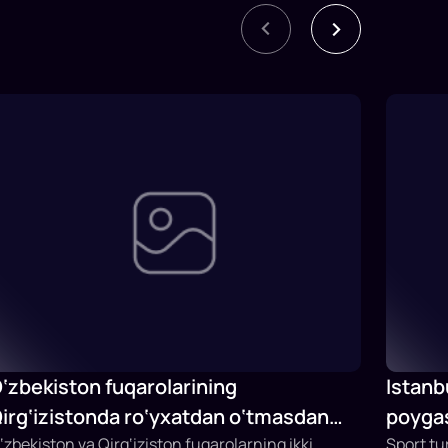
‘zbekiston fuqarolarining
Istanb
irg‘izistonda ro‘yxatdan o‘tmasdan
poygas
o‘lish muddati 15 kungacha uzaytirildi
‘zbekiston va Qirg‘iziston fuqarolarning ikki
Sport tu