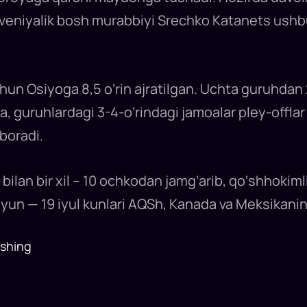
eniyalik bosh murabbiyi Srechko Katanets ushbu 
hun Osiyoga 8,5 o‘rin ajratilgan. Uchta guruhdan
a, guruhlardagi 3-4-o‘rindagi jamoalar pley-offlar
boradi.
bilan bir xil – 10 ochkodan jamg‘arib, qo‘shhokim
iyun — 19 iyul kunlari AQSh, Kanada va Meksikaning
ashing