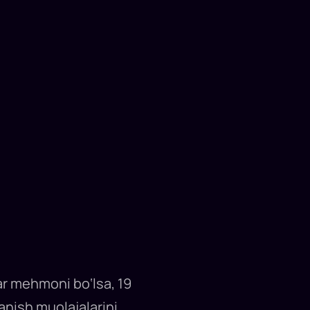
r mehmoni bo‘lsa, 19
nish muolajalarini