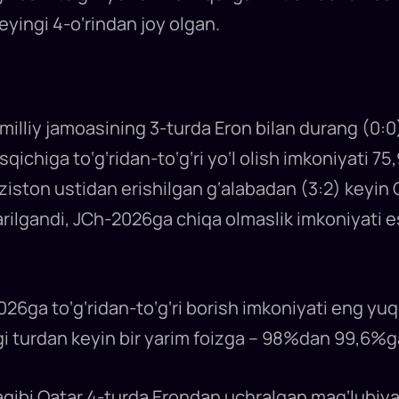
yingi 4-o‘rindan joy olgan.
 milliy jamoasining 3-turda Eron bilan durang (0:
ichiga to‘g‘ridan-to‘g‘ri yo‘l olish imkoniyati 75
‘iziston ustidan erishilgan g‘alabadan (3:2) keyi
tarilgandi, JCh-2026ga chiqa olmaslik imkoniyati e
26ga to‘g‘ridan-to‘g‘ri borish imkoniyati eng yu
gi turdan keyin bir yarim foizga – 98%dan 99,6%g
aqibi Qatar 4-turda Erondan uchralgan mag‘lubiya