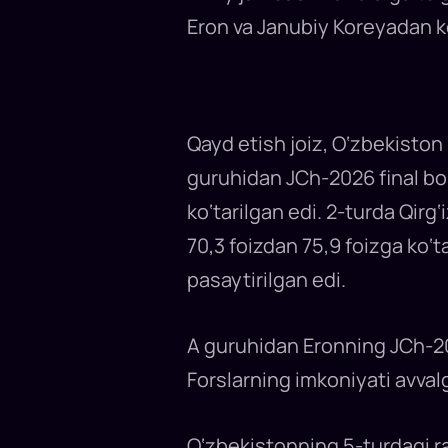
saralash
bosqich
Eron va Janubiy Koreyadan ke
4-
tur
o‘yinlaridan
keyin
We
Global
Football
portali
Qayd etish joiz, O‘zbekiston
milliy
jamoalarning
okean
guruhidan JCh-2026 final bosq
ortidagi
turnirga
ko‘tarilgan edi. 2-turda Qirg
borish
imkoniyati
70,3 foizdan 75,9 foizga ko‘
foizlarini
yangiladi.
O‘zbekistonning
pasaytirilgan edi.
bu
safargi
mundialda
ishtirok
etish
A guruhidan Eronning JCh-20
imkoniyati
yuqori
Forslarning imkoniyati avval
baholanmoqda.
O‘zbekistonning 5-turdagi r