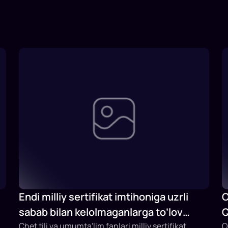
Endi milliy sertifikat imtihoniga uzrli
O
sabab bilan kelolmaganlarga to‘lov
Q
qaytariladi
Chet tili va umumta'lim fanlari milliy sertifikat
b
O