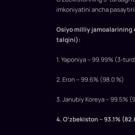
imkoniyatini ancha pasaytirib
Osiyo milliy jamoalarining
talqini):
1. Yaponiya – 99.99% (3-turd
2. Eron – 99.6% (98.0 %)
3. Janubiy Koreya – 99.5% (
4. O‘zbekiston – 93.1% (82.