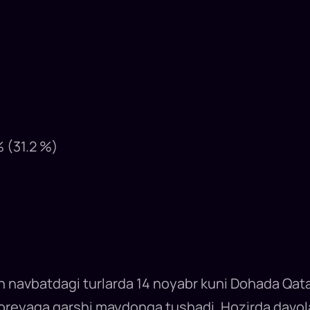
)
% (31.2 %)
 navbatdagi turlarda 14 noyabr kuni Dohada Qata
reyaga qarshi maydonga tushadi. Hozirda davola