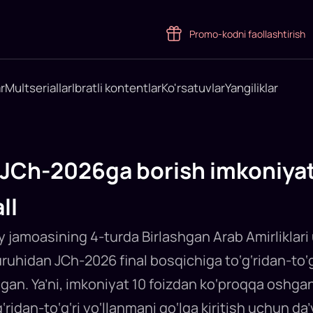
Promo-kodni faollashtirish
r
Multseriallar
Ibratli kontentlar
Ko'rsatuvlar
Yangiliklar
JCh-2026ga borish imkoniyati
ll
iy jamoasining 4-turda Birlashgan Arab Amirlikla
ruhidan JCh-2026 final bosqichiga to‘g‘ridan-to‘g
rilgan. Ya’ni, imkoniyat 10 foizdan ko‘proqqa osh
‘ridan-to‘g‘ri yo‘llanmani qo‘lga kiritish uchun da