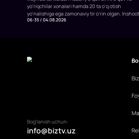
yo‘riqchilar xonalari hamda 20 ta o‘q otish
yo‘nalishiga ega zamonaviy tir o‘rin olgan. Inshoo
06:35 / 04.08.2026
bir vaqtning o‘zida 20 nafargacha sportchi va
mashg‘ulot ishtirokchilarini qabul qilish
imkoniyatiga ega.
Bo
Bi
Fo
Max
Bog'lanish uchun:
info@biztv.uz
Rek