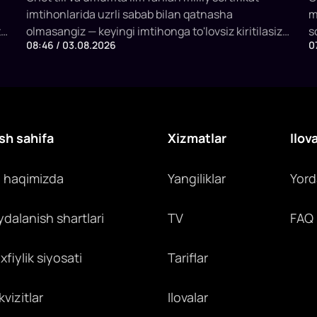
imtihonlarida uzrli sabab bilan qatnasha
m
t
olmasangiz — keyingi imtihonga to'lovsiz kiritilasiz
s
08:46 / 03.08.2026
0
yoki to'lovingiz qaytariladi.
m
h
o
u
sh sahifa
Xizmatlar
Ilov
z haqimizda
Yangiliklar
Yor
ydalanish shartlari
TV
FAQ
fiylik siyosati
Tariflar
vizitlar
Ilovalar