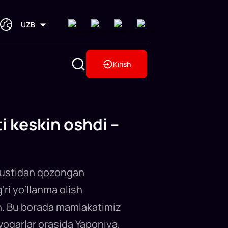
UZB
Kirish
 keskin oshdi –
ri ustidan qozongan
‘ri yo‘llanma olish
gan. Bu borada mamlakatimiz
’vogarlar orasida Yaponiya,