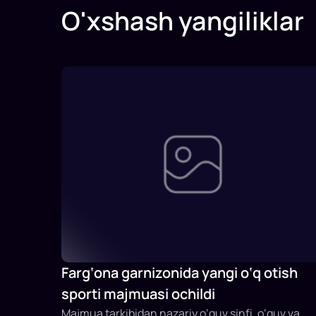
O'xshash yangiliklar
Farg‘ona garnizonida yangi o‘q otish
sporti majmuasi ochildi
Majmua tarkibidan nazariy o‘quv sinfi, o‘quv va