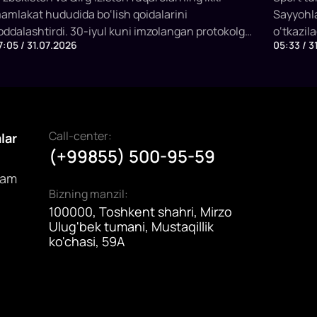
amlakat hududida bo‘lish qoidalarini
Sayyohla
oddalashtirdi. 30-iyul kuni imzolangan protokolga
o‘tkazil
7:05 / 31.07.2026
05:33 / 3
uvofiq, ikki davlat fuqarolari qo‘shni mamlakat
imkoniya
ududida doimiy yoki vaqtinchalik ro‘yxatdan
‘tmasdan bo‘lish muddati 5 kundan 15 kungacha
zaytirildi.
Call-center:
alar
(+99855) 500-95-59
dam
Bizning manzil:
100000, Toshkent shahri, Mirzo
Ulug'bek tumani, Mustaqillik
ko'chasi, 59A