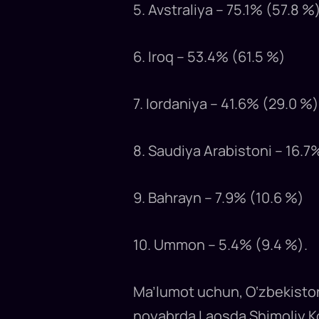
5. Avstraliya – 75.1% (57.8 %
6. Iroq – 53.4% (61.5 %)
7. Iordaniya – 41.6% (29.0 %)
8. Saudiya Arabistoni – 16.7
9. Bahrayn – 7.9% (10.6 %)
10. Ummon – 5.4% (9.4 %).
Ma’lumot uchun, O‘zbekiston
noyabrda Laosda Shimoliy Ko