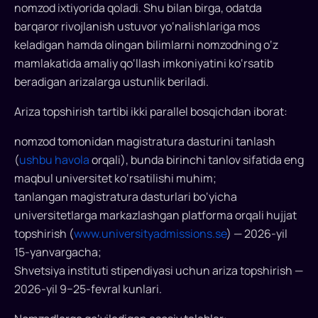
ta
nomzod ixtiyorida qoladi. Shu bilan birga, odatda
yetakchi
barqaror rivojlanish ustuvor yo‘nalishlariga mos
OTMlarida
keladigan hamda olingan bilimlarni nomzodning o‘z
ingliz
mamlakatida amaliy qo‘llash imkoniyatini ko‘rsatib
tilidagi
beradigan arizalarga ustunlik beriladi.
magistratura
dasturlarini
Ariza topshirish tartibi ikki parallel bosqichdan iborat:
qamrab
oladi.
nomzod tomonidan magistratura dasturini tanlash
Arizalar
(
ushbu havola
orqali), bunda birinchi tanlov sifatida eng
15-
maqbul universitet ko‘rsatilishi muhim;
yanvargacha
tanlangan magistratura dasturlari bo‘yicha
qabul
universitetlarga markazlashgan platforma orqali hujjat
qilinadi.
topshirish (
www.universityadmissions.se
) — 2026-yil
15-yanvargacha;
Shvetsiya instituti stipendiyasi uchun ariza topshirish —
2026-yil 9−25-fevral kunlari.