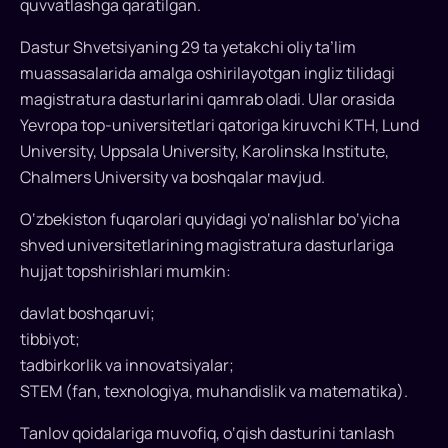
quvvatlashga qaratilgan.
magistraturada
bepul
Dastur Shvetsiyaning 29 ta yetakchi oliy ta’lim
tahsil
muassasalarida amalga oshirilayotgan ingliz tilidagi
olishi
magistratura dasturlarini qamrab oladi. Ular orasida
mumkin
Yevropa top-universitetlari qatoriga kiruvchi KTH, Lund
bo‘ldi.
University, Uppsala University, Karolinska Institute,
Mamlakat
Chalmers University va boshqalar mavjud.
SISGP
dasturi
O‘zbekiston fuqarolari quyidagi yo‘nalishlar bo‘yicha
doirasida
shved universitetlarining magistratura dasturlariga
grant
hujjat topshirishlari mumkin:
beriladigan
davlatlar
davlat boshqaruvi;
ro‘yxatiga
tibbiyot;
kiritildi.
tadbirkorlik va innovatsiyalar;
Dastur
STEM (fan, texnologiya, muhandislik va matematika).
Shvetsiyaning
29
Tanlov qoidalariga muvofiq, o‘qish dasturini tanlash