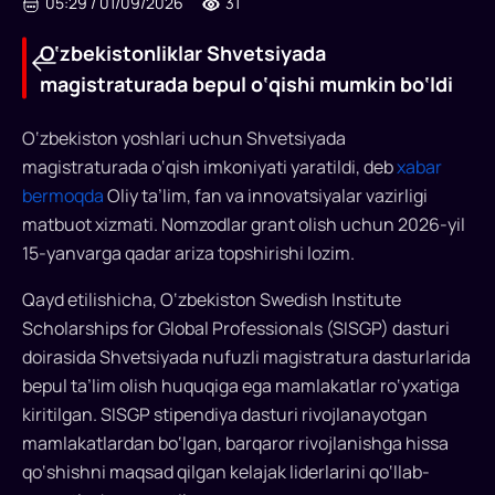
05:29
/
01/09/2026
31
O‘zbekistonliklar Shvetsiyada
magistraturada bepul o‘qishi mumkin bo‘ldi
O‘zbekiston yoshlari uchun Shvetsiyada
O‘zbekistonliklar
magistraturada o‘qish imkoniyati yaratildi, deb
xabar
bermoqda
Oliy ta’lim, fan va innovatsiyalar vazirligi
Shvetsiyada
matbuot xizmati. Nomzodlar grant olish uchun 2026-yil
magistraturada
15-yanvarga qadar ariza topshirishi lozim.
bepul
Qayd etilishicha, O‘zbekiston Swedish Institute
o‘qishi
Scholarships for Global Professionals (SISGP) dasturi
mumkin
doirasida Shvetsiyada nufuzli magistratura dasturlarida
bo‘ldi
bepul ta’lim olish huquqiga ega mamlakatlar ro‘yxatiga
kiritilgan. SISGP stipendiya dasturi rivojlanayotgan
O‘zbekiston
mamlakatlardan bo‘lgan, barqaror rivojlanishga hissa
fuqarolari
qo‘shishni maqsad qilgan kelajak liderlarini qo‘llab-
Shvetsiyada