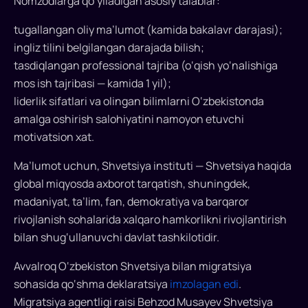
Nomzodlarga qo‘yiladigan asosiy talablar:
tugallangan oliy ma’lumot (kamida bakalavr darajasi);
ingliz tilini belgilangan darajada bilish;
tasdiqlangan professional tajriba (o‘qish yo‘nalishiga
mos ish tajribasi — kamida 1 yil);
liderlik sifatlari va olingan bilimlarni O‘zbekistonda
amalga oshirish salohiyatini namoyon etuvchi
motivatsion xat.
Ma’lumot uchun, Shvetsiya instituti — Shvetsiya haqida
global miqyosda axborot tarqatish, shuningdek,
madaniyat, ta’lim, fan, demokratiya va barqaror
rivojlanish sohalarida xalqaro hamkorlikni rivojlantirish
bilan shug‘ullanuvchi davlat tashkilotidir.
Avvalroq O‘zbekiston Shvetsiya bilan migratsiya
sohasida qo‘shma deklaratsiya
imzolagan edi
.
Migratsiya agentligi raisi Behzod Musayev Shvetsiya