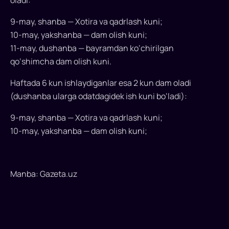
oladi:
Xotira
va
9-may, shanba — Xotira va qadrlash kuni;
qadrlash
10-may, yakshanba — dam olish kuni;
kuni
11-may, dushanba — bayramdan ko‘chirilgan
shanbaga
qo‘shimcha dam olish kuni.
to‘g‘ri
kelish
Haftada 6 kun ishlaydiganlar esa 2 kun dam oladi
munosabati
(dushanba ularga odatdagidek ish kuni bo‘ladi):
bilan
dushanba
9-may, shanba — Xotira va qadrlash kuni;
qo‘shimcha
10-may, yakshanba — dam olish kuni;
dam
olish
kuni
Manba: Gazeta.uz
bo‘ladi.
Shu
sababli,
besh
kunlik