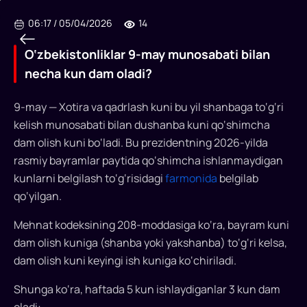
06:17
/
05/04/2026
14
O‘zbekistonliklar 9-may munosabati bilan
necha kun dam oladi?
O‘zbekistonliklar
9-may — Xotira va qadrlash kuni bu yil shanbaga to‘g‘ri
9-
kelish munosabati bilan dushanba kuni qo‘shimcha
dam olish kuni bo‘ladi. Bu prezidentning 2026-yilda
may
rasmiy bayramlar paytida qo‘shimcha ishlanmaydigan
munosabati
kunlarni belgilash to‘g‘risidagi
farmonida
belgilab
bilan
qo‘yilgan.
necha
Mehnat kodeksining 208-moddasiga ko‘ra, bayram kuni
kun
dam olish kuniga (shanba yoki yakshanba) to‘g‘ri kelsa,
dam olish kuni keyingi ish kuniga ko‘chiriladi.
dam
oladi?
Shunga ko‘ra, haftada 5 kun ishlaydiganlar 3 kun dam