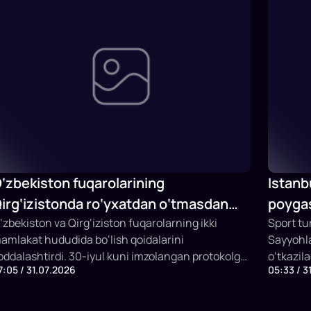
‘zbekiston fuqarolarining
Istanb
irg‘izistonda ro‘yxatdan o‘tmasdan
poygas
o‘lish muddati 15 kungacha uzaytirildi
‘zbekiston va Qirg‘iziston fuqarolarning ikki
Sport tu
amlakat hududida bo‘lish qoidalarini
Sayyohla
oddalashtirdi. 30-iyul kuni imzolangan protokolga
o‘tkazil
7:05 / 31.07.2026
05:33 / 3
uvofiq, ikki davlat fuqarolari qo‘shni mamlakat
imkoniya
ududida doimiy yoki vaqtinchalik ro‘yxatdan
‘tmasdan bo‘lish muddati 5 kundan 15 kungacha