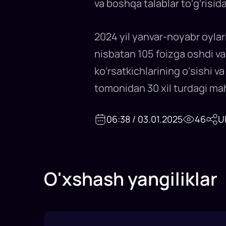
va boshqa talablar to‘g‘risida
trening
tashkil
etildi...
2024 yil yanvar-noyabr oylar
nisbatan 105 foizga oshdi va 1
ko‘rsatkichlarining o‘sishi 
tomonidan 30 xil turdagi ma
06:38 / 03.01.2025
46
U
O'xshash yangiliklar