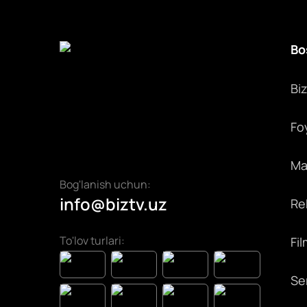
Bo
Bi
Fo
Max
Bog'lanish uchun:
info@biztv.uz
Rek
To'lov turlari:
Fil
Ser