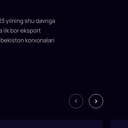
3 yilning shu davriga
a ilk bor eksport
‘zbekiston korxonalari