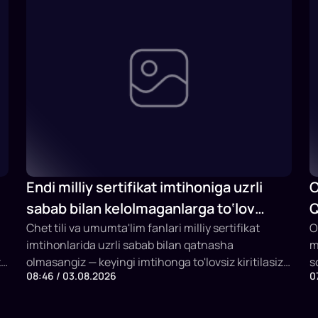
Endi milliy sertifikat imtihoniga uzrli
O
sabab bilan kelolmaganlarga to‘lov
Q
qaytariladi
Chet tili va umumta'lim fanlari milliy sertifikat
b
O
imtihonlarida uzrli sabab bilan qatnasha
m
t
olmasangiz — keyingi imtihonga to'lovsiz kiritilasiz
s
08:46 / 03.08.2026
0
yoki to'lovingiz qaytariladi.
m
h
o