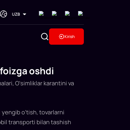
UZB
Kirish
foizga oshdi
ari, O‘simliklar karantini va
 yengib o‘tish, tovarlarni
bil transporti bilan tashish