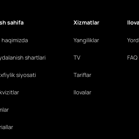
u
sh sahifa
Xizmatlar
Ilov
z haqimizda
Yangiliklar
Yor
ydalanish shartlari
TV
FAQ
fiylik siyosati
Tariflar
vizitlar
Ilovalar
mlar
iallar