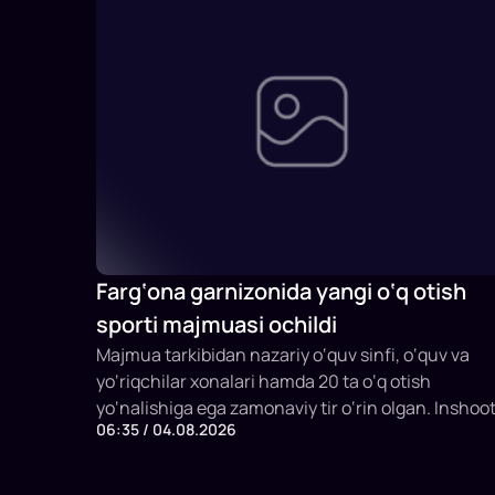
Farg‘ona garnizonida yangi o‘q otish
sporti majmuasi ochildi
Majmua tarkibidan nazariy o‘quv sinfi, o‘quv va
yo‘riqchilar xonalari hamda 20 ta o‘q otish
yo‘nalishiga ega zamonaviy tir o‘rin olgan. Inshoo
06:35 / 04.08.2026
bir vaqtning o‘zida 20 nafargacha sportchi va
mashg‘ulot ishtirokchilarini qabul qilish
imkoniyatiga ega.