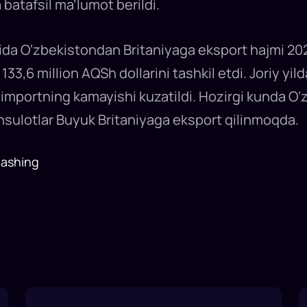
 batafsil ma’lumot berildi.
ida O‘zbekistondan Britaniyaga eksport hajmi 202
33,6 million AQSh dollarini tashkil etdi. Joriy yild
va importning kamayishi kuzatildi. Hozirgi kunda O
hsulotlar Buyuk Britaniyaga eksport qilinmoqda.
lashing