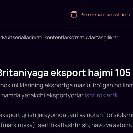
Promo-kodni faollashtirish
r
Multseriallar
Ibratli kontentlar
Ko'rsatuvlar
Yangiliklar
ritaniyaga eksport hajmi 105 
hokimliklarining eksportga mas’ul bo‘lgan bo‘linmal
ri hamda yetakchi eksportyorlar
ishtirok etdi.
ksport qilish jarayonida tarif va notarif to‘siqlarni
(markirovka), sertifikatlashtirish, havo va avtomo