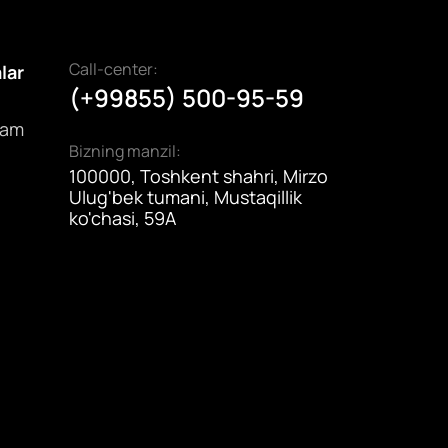
zaytirildi.
Call-center:
alar
(+99855) 500-95-59
dam
Bizning manzil:
100000, Toshkent shahri, Mirzo
Ulug'bek tumani, Mustaqillik
ko'chasi, 59A