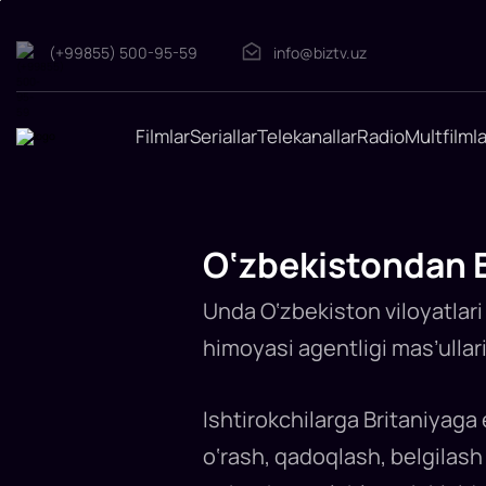
(+99855) 500-95-59
info@biztv.uz
O‘zbekistondan
Britaniyaga
Filmlar
Seriallar
Telekanallar
Radio
Multfilmla
eksport
hajmi
105
foizga
oshdi
O‘zbekistondan B
O‘zbekiston
elchixonasi
ko‘magida
Unda O‘zbekiston viloyatlari 
yurtimizda
yetishtirilgan
qishloq
himoyasi agentligi mas’ulla
xo‘jaligi
mahsulotlarini
Buyuk
Britaniyaga
eksport
Ishtirokchilarga Britaniyaga e
qilish
tartiblariga
o‘rash, qadoqlash, belgilash 
bag‘ishlangan
onlayn