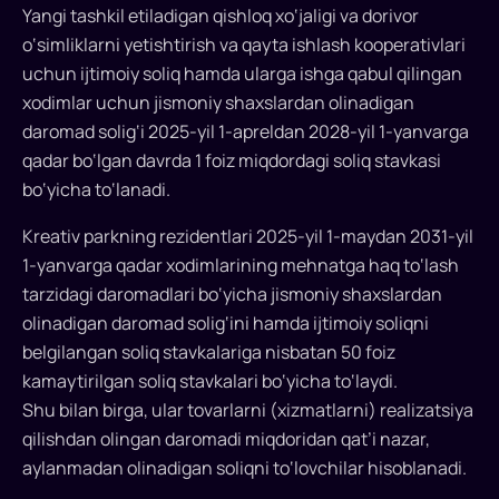
Yangi tashkil etiladigan qishloq xo‘jaligi va dorivor
o‘simliklarni yetishtirish va qayta ishlash kooperativlari
uchun ijtimoiy soliq hamda ularga ishga qabul qilingan
xodimlar uchun jismoniy shaxslardan olinadigan
daromad solig‘i 2025-yil 1-apreldan 2028-yil 1-yanvarga
qadar bo‘lgan davrda 1 foiz miqdordagi soliq stavkasi
bo‘yicha to‘lanadi.
Kreativ parkning rezidentlari 2025-yil 1-maydan 2031-yil
1-yanvarga qadar xodimlarining mehnatga haq to‘lash
tarzidagi daromadlari bo‘yicha jismoniy shaxslardan
olinadigan daromad solig‘ini hamda ijtimoiy soliqni
belgilangan soliq stavkalariga nisbatan 50 foiz
kamaytirilgan soliq stavkalari bo‘yicha to‘laydi.
Shu bilan birga, ular tovarlarni (xizmatlarni) realizatsiya
qilishdan olingan daromadi miqdoridan qat’i nazar,
aylanmadan olinadigan soliqni to‘lovchilar hisoblanadi.