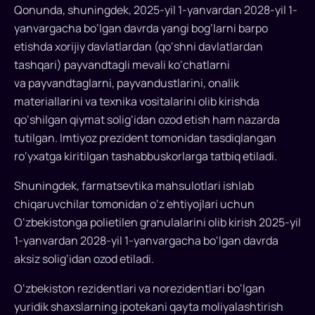
Qonunda, shuningdek, 2025-yil 1-yanvardan 2028-yil 1-
yanvargacha bo‘lgan davrda yangi bog‘larni barpo
etishda xorijiy davlatlardan (qo‘shni davlatlardan
tashqari) payvandtagli mevali ko‘chatlarni
va payvandtaglarni, payvandustlarini, onalik
materiallarini va texnika vositalarini olib kirishda
qo‘shilgan qiymat solig‘idan ozod etish ham nazarda
tutilgan. Imtiyoz prezident tomonidan tasdiqlangan
ro‘yxatga kiritilgan tashabbuskorlarga tatbiq etiladi.
Shuningdek, farmatsevtika mahsulotlari ishlab
chiqaruvchilar tomonidan o‘z ehtiyojlari uchun
O‘zbekistonga polietilen granulalarini olib kirish 2025-yil
1-yanvardan 2028-yil 1-yanvargacha bo‘lgan davrda
aksiz solig‘idan ozod etiladi.
O‘zbekiston rezidentlari va norezidentlari bo‘lgan
yuridik shaxslarning ipotekani qayta moliyalashtirish