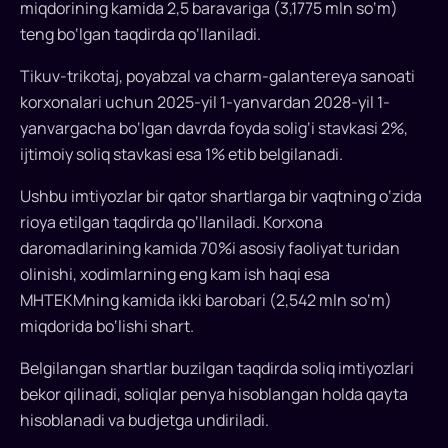
miqdorining kamida 2,5 baravariga (3,1775 mln so‘m)
teng bo‘lgan taqdirda qo‘llaniladi.
Tikuv-trikotaj, poyabzal va charm-galantereya sanoati
korxonalari uchun 2025-yil 1-yanvardan 2028-yil 1-
yanvargacha bo‘lgan davrda foyda solig‘i stavkasi 2%,
ijtimoiy soliq stavkasi esa 1% etib belgilanadi.
Ushbu imtiyozlar bir qator shartlarga bir vaqtning o‘zida
rioya etilgan taqdirda qo‘llaniladi. Korxona
daromadlarining kamida 70%i asosiy faoliyat turidan
olinishi, xodimlarning eng kam ish haqi esa
MHTEKMning kamida ikki barobari (2,542 mln so‘m)
miqdorida bo‘lishi shart.
Belgilangan shartlar buzilgan taqdirda soliq imtiyozlari
bekor qilinadi, soliqlar penya hisoblangan holda qayta
hisoblanadi va budjetga undiriladi.