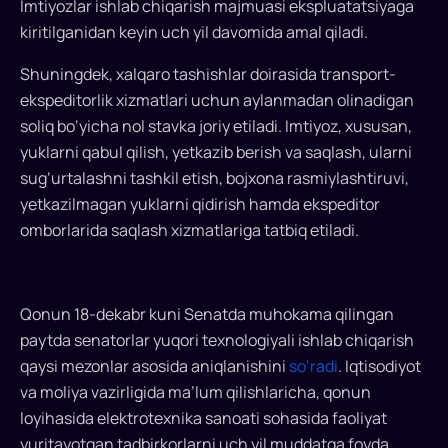
sohalar
Imtiyozlar ishlab chiqarish majmuasi ekspluatatsiyaga
uchun
kiritilganidan keyin uch yil davomida amal qiladi.
yangi
Shuningdek, xalqaro tashishlar doirasida transport-
soliq
ekspeditorlik xizmatlari uchun aylanmadan olinadigan
soliq bo‘yicha nol stavka joriy etiladi. Imtiyoz, xususan,
imtiyozlari
yuklarni qabul qilish, yetkazib berish va saqlash, ularni
joriy
sug‘urtalashni tashkil etish, bojxona rasmiylashtiruvi,
etildi
yetkazilmagan yuklarni qidirish hamda ekspeditor
omborlarida saqlash xizmatlariga tatbiq etiladi.
Yuqori
texnologiyali
mahsulot
Qonun 18-dekabr kuni Senatda muhokama qilingan
ishlab
paytda senatorlar yuqori texnologiyali ishlab chiqarish
chiqaruvchilar
uchun
qaysi mezonlar asosida aniqlanishini
so‘radi
. Iqtisodiyot
soliq
va moliya vazirligida ma’lum qilishlaricha, qonun
imtiyozlari
loyihasida elektrotexnika sanoati sohasida faoliyat
joriy
yuritayotgan tadbirkorlarni uch yil muddatga foyda