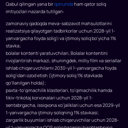
Qabul qilingan yana bir
qonunda
ham qator soliq
imtiyozlari nazarda tutilgan:
zamonaviy qadoqda meva-sabzavot mahsulotlarini
realizatsiya qilayotgan tadbirkorlar uchun 2028-yil 1-
yanvargacha foyda solig‘i va ijtimoiy soliq bo‘yicha 1%
stavka;
bolalar kontenti yaratuvchilari, Bolalar kontentini
rivojlantirish markazi, shuningdek, milliy film va seriallar
ishlab chiqaruvchilarni 2030-yil 1-yanvargacha foyda
solig‘idan ozod etish (ijtimoiy soliq 1% stavkada
qo‘llanilgan holda);
paxta-to‘qimachilik klasterlari, to‘qimachilik hamda
tikiv-trikotaj korxonalari uchun 2028-yil 1-
sentabrgacha, issiqxona xo‘jaliklari uchun esa 2029-yil
1-yanvargacha ijtimoiy soliqning 1% stavkasi;
zargarlik buyumlari ishlab chiqaruvchilar uchun 2028-
yil 1-yanvargacha QQS soliq bazasini hisoblashning