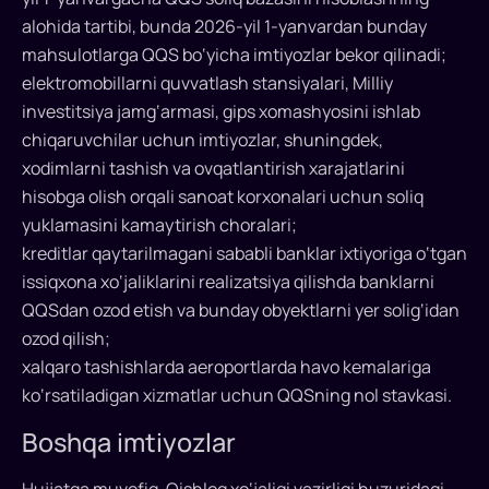
alohida tartibi, bunda 2026-yil 1-yanvardan bunday
mahsulotlarga QQS bo‘yicha imtiyozlar bekor qilinadi;
elektromobillarni quvvatlash stansiyalari, Milliy
investitsiya jamg‘armasi, gips xomashyosini ishlab
chiqaruvchilar uchun imtiyozlar, shuningdek,
xodimlarni tashish va ovqatlantirish xarajatlarini
hisobga olish orqali sanoat korxonalari uchun soliq
yuklamasini kamaytirish choralari;
kreditlar qaytarilmagani sababli banklar ixtiyoriga o‘tgan
issiqxona xo‘jaliklarini realizatsiya qilishda banklarni
QQSdan ozod etish va bunday obyektlarni yer solig‘idan
ozod qilish;
xalqaro tashishlarda aeroportlarda havo kemalariga
ko‘rsatiladigan xizmatlar uchun QQSning nol stavkasi.
Boshqa imtiyozlar