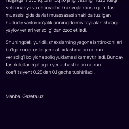
Hujjatga muvofiq, Qishloq xo‘jaligi vazirligi huzuridagi
Veterinariya va chorvachilikni rivojlantirish qo‘mitasi
muassisligida davlat muassasasi shaklida tuzilgan
hududiy yaylov xo‘jaliklarining doimiy foydalanishdagi
yaylov yerlari yer solig‘idan ozod etiladi.
Shuningdek, yuridik shaxslarning yagona ishtirokchilari
bo‘lgan nogironlar jamoat birlashmalari uchun
yer solig‘i bo‘yicha soliq yuklamasi kamaytiriladi. Bunday
tashkilotlar egallagan yer uchastkalari uchun
koeffitsiyent 0,25 dan 0,1 gacha tushiriladi.
Manba: Gazeta.uz