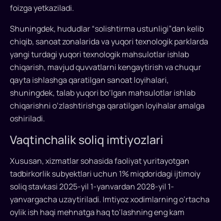
foizga yetkaziladi.
Shuningdek, hududlar “solishtirma ustunligi”dan kelib
chiqib, sanoat zonalarida va yuqori texnologik parklarda
yangi turdagi yuqori texnologik mahsulotlar ishlab
chiqarish, mavjud quvvatlarni kengaytirish va chuqur
qayta ishlashga qaratilgan sanoat loyihalari,
shuningdek, talab yuqori bo‘lgan mahsulotlar ishlab
chiqarishni o‘zlashtirishga qaratilgan loyihalar amalga
oshiriladi.
Vaqtinchalik soliq imtiyozlari
Xususan, xizmatlar sohasida faoliyat yuritayotgan
tadbirkorlik subyektlari uchun 1% miqdoridagi ijtimoiy
soliq stavkasi 2025-yil 1-yanvardan 2028-yil 1-
yanvargacha uzaytiriladi. Imtiyoz xodimlarning o‘rtacha
oylik ish haqi mehnatga haq to‘lashning eng kam