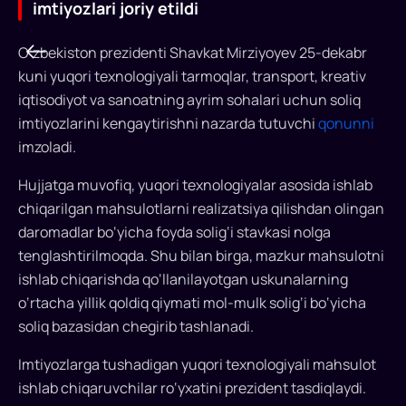
imtiyozlari joriy etildi
O‘zbekiston prezidenti Shavkat Mirziyoyev 25-dekabr
kuni yuqori texnologiyali tarmoqlar, transport, kreativ
iqtisodiyot va sanoatning ayrim sohalari uchun soliq
imtiyozlarini kengaytirishni nazarda tutuvchi
qonunni
imzoladi.
Hujjatga muvofiq, yuqori texnologiyalar asosida ishlab
chiqarilgan mahsulotlarni realizatsiya qilishdan olingan
O‘zbekistonda
daromadlar bo‘yicha foyda solig‘i stavkasi nolga
yuqori
tenglashtirilmoqda. Shu bilan birga, mazkur mahsulotni
texnologiyali
ishlab chiqarishda qo‘llanilayotgan uskunalarning
o‘rtacha yillik qoldiq qiymati mol-mulk solig‘i bo‘yicha
va
soliq bazasidan chegirib tashlanadi.
boshqa
Imtiyozlarga tushadigan yuqori texnologiyali mahsulot
qator
ishlab chiqaruvchilar ro‘yxatini prezident tasdiqlaydi.