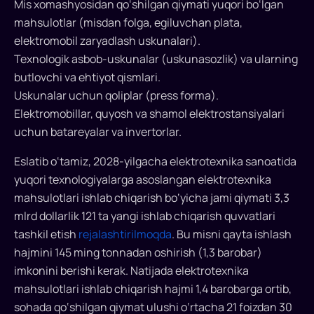
Mis xomashyosidan qo‘shilgan qiymati yuqori bo‘lgan
mahsulotlar (misdan folga, egiluvchan plata,
elektromobil zaryadlash uskunalari).
Texnologik asbob-uskunalar (uskunasozlik) va ularning
butlovchi va ehtiyot qismlari.
Uskunalar uchun qoliplar (press forma).
Elektromobillar, quyosh va shamol elektrostansiyalari
uchun batareyalar va invertorlar.
Eslatib o‘tamiz, 2028-yilgacha elektrotexnika sanoatida
yuqori texnologiyalarga asoslangan elektrotexnika
mahsulotlari ishlab chiqarish bo‘yicha jami qiymati 3,3
mlrd dollarlik 121 ta yangi ishlab chiqarish quvvatlari
tashkil etish
rejalashtirilmoqda
. Bu misni qayta ishlash
hajmini 145 ming tonnadan oshirish (1,3 barobar)
imkonini berishi kerak. Natijada elektrotexnika
mahsulotlari ishlab chiqarish hajmi 1,4 barobarga ortib,
sohada qo‘shilgan qiymat ulushi o‘rtacha 21 foizdan 30