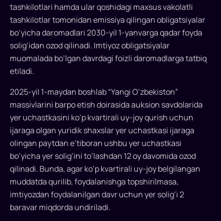
tashkilotlari hamda ular qoshidagi maxsus vakolatli
tashkilotlar tomonidan emissiya qilingan obligatsiyalar
bo‘yicha daromadlari 2030-yil 1-yanvarga qadar foyda
solig‘idan ozod qilinadi. Imtiyoz obligatsiyalar
muomalada bo‘lgan davrdagi foizli daromadlarga tatbiq
etiladi.
2025-yil 1-maydan boshlab “Yangi O‘zbekiston”
massivlarini barpo etish doirasida auksion savdolarida
yer uchastkasini ko‘p kvartirali uy-joy qurish uchun
ijaraga olgan yuridik shaxslar yer uchastkasi ijaraga
olingan paytdan e’tiboran ushbu yer uchastkasi
bo‘yicha yer solig‘ini to‘lashdan 12 oy davomida ozod
qilinadi. Bunda, agar ko‘p kvartirali uy-joy belgilangan
muddatda qurilib, foydalanishga topshirilmasa,
imtiyozdan foydalanilgan davr uchun yer solig‘i 2
baravar miqdorda undiriladi.