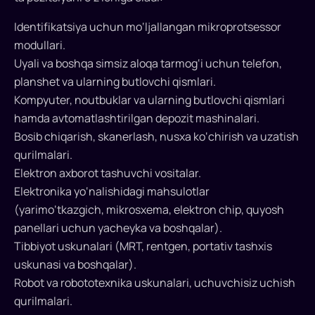
Imtiyozlar
Identifikatsiya uchun mo‘ljallangan mikroprotsessor
kreativ
modullari.
iqtisodiyot
Uyali va boshqa simsiz aloqa tarmog‘i uchun telefon,
va
planshet va ularning butlovchi qismlari.
boshqa
sohalarga
Kompyuter, noutbuklar va ularning butlovchi qismlari
ham
hamda avtomatlashtirilgan depozit mashinalari.
tatbiq
Bosib chiqarish, skanerlash, nusxa ko‘chirish va uzatish
etiladi.
qurilmalari.
Elektron axborot tashuvchi vositalar.
Elektronika yo‘nalishidagi mahsulotlar
(yarimo‘tkazgich, mikrosxema, elektron chip, quyosh
panellari uchun yacheyka va boshqalar).
Tibbiyot uskunalari (MRT, rentgen, portativ tashxis
uskunasi va boshqalar).
Robot va robototexnika uskunalari, uchuvchisiz uchish
qurilmalari.