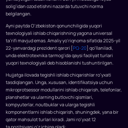
etilmoqda:
solig‘idan ozod etishni nazarda tutuvchi norma
bunday
belgilangan.
mahsulotni
realizatsiya
Ayni paytda O‘zbekiston qonunchiligida yuqori
qilishdan
texnologiyali ishlab chiqarishning yagona universal
olingan
ta’rifi mavjud emas. Amaliy yo‘riqnoma sifatida 2025-yil
daromad
22-yanvardagi prezident qarori [
PQ-20
] qo‘llaniladi,
foyda
unda elektrotexnika tarmog‘ida qaysi faoliyat turlari
solig‘idan
yuqori texnologiyali deb hisoblanishi tushuntirilgan.
ozod
etiladi,
Hujjatga ilovada tegishli ishlab chiqarishlar ro‘yxati
uskunalar
tasdiqlangan. Unga, xususan, identifikatsiya uchun
qiymati
mikroprotsessor modullarini ishlab chiqarish, telefonlar,
mol-
planshetlar va ularning butlovchi qismlari,
mulk
kompyuterlar, noutbuklar va ularga tegishli
solig‘i
komponentlarni ishlab chiqarish, shuningdek, yana bir
bazasidan
qator mahsulot turlari kiradi. Jami ro‘yxat 12
chegirib
ta pozitsiyani o‘z ichiga oladi:
tashlanadi.