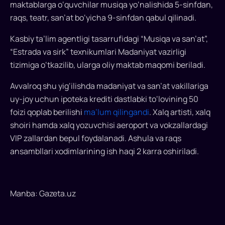
maktablarga o‘quvchilar musiqa yo‘nalishida 5-sinfdan,
raqs, teatr, san’at bo‘yicha 9-sinfdan qabul qilinadi.
Kasbiy ta’lim agentligi tasarrufidagi “Musiqa va san’at”,
“Estrada va sirk” texnikumlari Madaniyat vazirligi
tizimiga o‘tkazilib, ularga oliy maktab maqomi beriladi.
Avvalroq shu yig‘ilishda madaniyat va san’at vakillariga
uy-joy uchun ipoteka krediti dastlabki to‘lovining 50
foizi qoplab berilishi
ma’lum qilingandi
. Xalq artisti, xalq
shoiri hamda xalq yozuvchisi aeroport va vokzallardagi
VIP zallardan bepul foydalanadi. Ashula va raqs
ansambllari xodimlarining ish haqi 2 karra oshiriladi.
Manba: Gazeta.uz