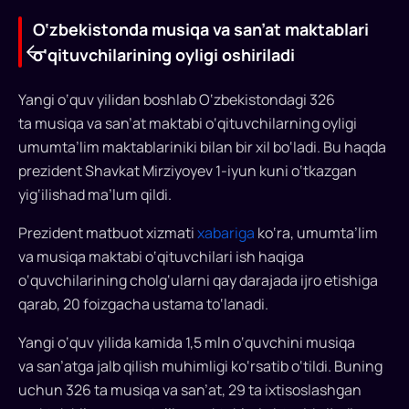
O‘zbekistonda musiqa va san’at maktablari
o‘qituvchilarining oyligi oshiriladi
Yangi o‘quv yilidan boshlab O‘zbekistondagi 326
O‘zbekistonda
ta musiqa va san’at maktabi o‘qituvchilarning oyligi
umumta’lim maktablariniki bilan bir xil bo‘ladi. Bu haqda
musiqa
prezident Shavkat Mirziyoyev 1-iyun kuni o‘tkazgan
va
yig‘ilishad ma’lum qildi.
san’at
Prezident matbuot xizmati
xabariga
ko‘ra, umumta’lim
maktablari
va musiqa maktabi o‘qituvchilari ish haqiga
o‘qituvchilarining
o‘quvchilarining cholg‘ularni qay darajada ijro etishiga
oyligi
qarab, 20 foizgacha ustama to‘lanadi.
oshiriladi
Yangi o‘quv yilida kamida 1,5 mln o‘quvchini musiqa
va san’atga jalb qilish muhimligi ko‘rsatib o‘tildi. Buning
Musiqa
uchun 326 ta musiqa va san’at, 29 ta ixtisoslashgan
va