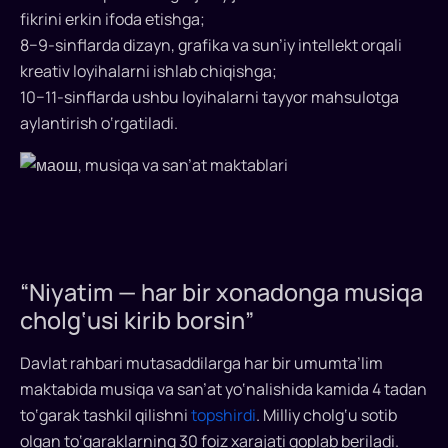
fikrini erkin ifoda etishga;
8−9-sinflarda dizayn, grafika va sun’iy intellekt orqali
kreativ loyihalarni ishlab chiqishga;
10−11-sinflarda ushbu loyihalarni tayyor mahsulotga
aylantirish o‘rgatiladi.
“Niyatim — har bir xonadonga musiqa
cholg‘usi kirib borsin”
Davlat rahbari mutasaddilarga har bir umumta’lim
maktabida musiqa va san’at yo‘nalishida kamida 4 tadan
to‘garak tashkil qilishni
topshirdi
. Milliy cholg‘u sotib
olgan to‘garaklarning 30 foiz xarajati qoplab beriladi.