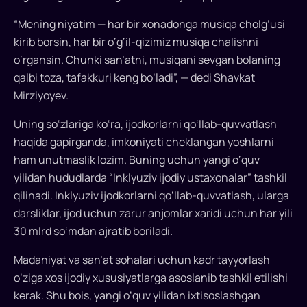
“Mening niyatim — har bir xonadonga musiqa cholg‘usi
kirib borsin, har bir o‘g‘il-qizimiz musiqa chalishni
o‘rgansin. Chunki san’atni, musiqani sevgan bolaning
qalbi toza, tafakkuri keng bo‘ladi”, — dedi Shavkat
Mirziyoyev.
Uning so‘zlariga ko‘ra, ijodkorlarni qo‘llab-quvvatlash
haqida gapirganda, imkoniyati cheklangan yoshlarni
ham unutmaslik lozim. Buning uchun yangi o‘quv
yilidan hududlarda “Inklyuziv ijodiy ustaxonalar” tashkil
qilinadi. Inklyuziv ijodkorlarni qo‘llab-quvvatlash, ularga
darsliklar, ijod uchun zarur anjomlar xaridi uchun har yili
30 mlrd so‘mdan ajratib boriladi.
Madaniyat va san’at sohalari uchun kadr tayyorlash
o‘ziga xos ijodiy xususiyatlarga asoslanib tashkil etilishi
kerak. Shu bois, yangi o‘quv yilidan ixtisoslashgan