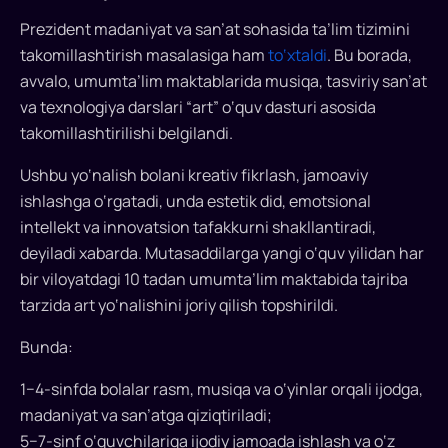
dasturini
Prezident madaniyat va san’at sohasida ta’lim tizimini
tajribadan
takomillashtirish masalasiga ham
to‘xtaldi
. Bu borada,
o‘tkazish
avvalo, umumta’lim maktablarida musiqa, tasviriy san’at
va
va texnologiya darslari “art” o‘quv dasturi asosida
inklyuziv
takomillashtirilishi belgilandi.
ijodkorlarni
qo‘llab-
Ushbu yo‘nalish bolani kreativ fikrlash, jamoaviy
quvvatlash
ishlashga o‘rgatadi, unda estetik did, emotsional
uchun
intellekt va innovatsion tafakkurni shakllantiradi,
yiliga
deyiladi xabarda. Mutasaddilarga yangi o‘quv yilidan har
30
bir viloyatdagi 10 tadan umumta’lim maktabida tajriba
mlrd
tarzida art yo‘nalishini joriy qilish topshirildi.
so‘m
ajratish
Bunda:
bo‘yicha
topshiriq
1−4-sinfda bolalar rasm, musiqa va o‘yinlar orqali ijodga,
berdi.
madaniyat va san’atga qiziqtiriladi;
5−7-sinf o‘quvchilariga ijodiy jamoada ishlash va o‘z