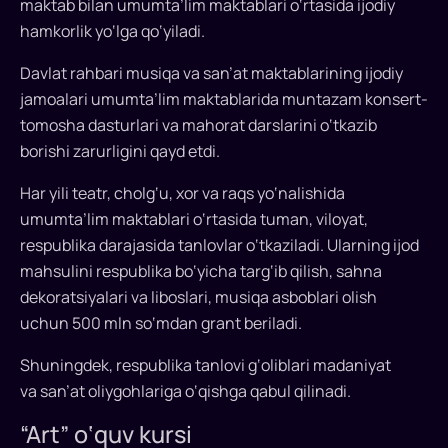
maktab bilan umumta’lim maktablari o‘rtasida ijodiy
san’at
hamkorlik yo‘lga qo‘yiladi.
maktabi
o‘qituvchilarining
Davlat rahbari musiqa va san’at maktablarining ijodiy
maoshi
jamoalari umumta’lim maktablarida muntazam konsert-
umumta’lim
tomosha dasturlari va mahorat darslarini o‘tkazib
maktablariniki
borishi zarurligini qayd etdi.
bilan
bir
Har yili teatr, cholg‘u, xor va raqs yo‘nalishida
xil
umumta’lim maktablari o‘rtasida tuman, viloyat,
bo‘ladi
respublika darajasida tanlovlar o‘tkaziladi. Ularning ijod
va
mahsulini respublika bo‘yicha targ‘ib qilish, sahna
20
dekoratsiyalari va liboslari, musiqa asboblari olish
foizgacha
uchun 500 mln so‘mdan grant beriladi.
ustama
to‘lanadi.
Shuningdek, respublika tanlovi g‘oliblari madaniyat
Prezident
va san’at oliygohlariga o‘qishga qabul qilinadi.
yangi
“Art”
“Art” o‘quv kursi
o‘quv