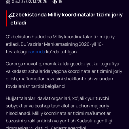
06:30
/
02/13/2026
19
O‘zbekistonda Milliy koordinatalar tizimi joriy
etiladi
O‘zbekiston hududida Milliy koordinatalar tizimi joriy
O‘zbekistonda
etiladi. Bu Vazirlar Mahkamasining 2026-yil 10-
Milliy
fevraldagi
qarorida
ko‘zda tutilgan.
koordinatalar
Qarorga muvofiq, mamlakatda geodeziya, kartografiya
tizimi
va kadastr sohalarida yagona koordinatalar tizimini joriy
qilish, ma’lumotlar bazasini shakllantirish va undan
joriy
foydalanish tartibi belgilandi.
etiladi
Hujjat talablari davlat organlari, xo‘jalik yurituvchi
O‘zbekistonda
subyektlar va boshqa tashkilotlar uchun majburiy
Milliy
hisoblanadi. Milliy koordinatalar tizimi ma’lumotlar
koordinatalar
bazasini shakllantirish va yuritish Kadastr agentligi
tizimi
zimmasiga yuklatildi. Kadastr agentligi