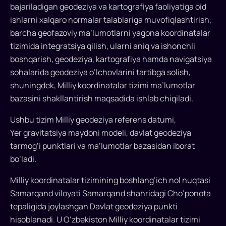
bajariladigan geodeziya va kartografiya faoliyatiga oid
geodeziya,
ishlarni xalqaro normalar talablariga muvofiqlashtirish,
kadastr
va
barcha geofazoviy ma’lumotlarni yagona koordinatalar
xaritalarni
tizimida integratsiya qilish, ularni aniq va ishonchli
yagona
boshqarish, geodeziya, kartografiya hamda navigatsiya
standartga
sohalarida geodeziya o‘lchovlarini tartibga solish,
o‘tkazadi.
shuningdek, Milliy koordinatalar tizimi ma’lumotlar
bazasini shakllantirish maqsadida ishlab chiqiladi.
Ushbu tizim Milliy geodeziya referens datumi,
Yer gravitatsiya maydoni modeli, davlat geodeziya
tarmog‘i punktlari va ma’lumotlar bazasidan iborat
bo‘ladi.
Milliy koordinatalar tizimining boshlang‘ich nol nuqtasi
Samarqand viloyati Samarqand shahridagi Cho‘ponota
tepaligida joylashgan Davlat geodeziya punkti
hisoblanadi. U O‘zbekiston Milliy koordinatalar tizimi