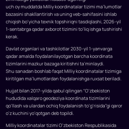
joriy
uch oy muddatda Milliy koordinatalar tizimi ma’lumotlar
etiladi.
bazasini shakllantirish va uning veb-sahifasini ishlab
2026-
chiqish bo‘yicha texnik topshiriqni tasdiqlashi, 2026-yil
yil
1-sentabrga qadar axborot tizimini to‘liq ishga tushirishi
1-
kerak.
sentabrgacha
axborot
Davlat organlari va tashkilotlar 2030-yil 1-yanvarga
tizimi
qadar amalda foydalanilayotgan barcha koordinata
ishga
tizimlarini mazkur bazaga kiritishni ta’minlaydi.
tushirilib,
Shu sanadan boshlab faqat Milliy koordinatalar tizimiga
2030-
yildan
kiritilgan ma’lumotlardan foydalanishga ruxsat beriladi.
faqat
Hujjat bilan 2017-yilda qabul qilingan “O‘zbekiston
milliy
hududida xalqaro geodeziya koordinata tizimlarini
bazaga
qo‘llash va ulardan ochiq foydalanish to‘g‘risida”gi qaror
kiritilgan
koordinatalardan
o‘z kuchini yo‘qotgan deb topildi.
foydalaniladi.
Milliy koordinatalar tizimi O‘zbekiston Respublikasida
Bu