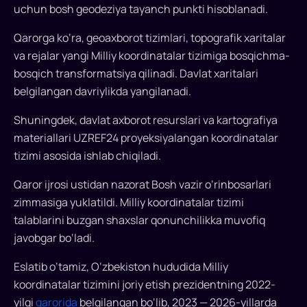
uchun bosh geodeziya tayanch punkti hisoblanadi.
Qarorga ko‘ra, geoaxborot tizimlari, topografik xaritalar
va rejalar yangi Milliy koordinatalar tizimiga bosqichma-
bosqich transformatsiya qilinadi. Davlat xaritalari
belgilangan davriylikda yangilanadi.
Shuningdek, davlat axborot resurslari va kartografiya
materiallari UZREF24 proyeksiyalangan koordinatalar
tizimi asosida ishlab chiqiladi.
Qaror ijrosi ustidan nazorat Bosh vazir o‘rinbosarlari
zimmasiga yuklatildi. Milliy koordinatalar tizimi
talablarini buzgan shaxslar qonunchilikka muvofiq
javobgar bo‘ladi.
Eslatib o‘tamiz, O‘zbekiston hududida Milliy
koordinatalar tizimini joriy etish prezidentning 2022-
yilgi
qarorida
belgilangan bo‘lib, 2023 — 2026-yillarda