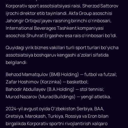
Davron
Korporativ sport assotsiatsiyasi raisi, Sherzod Sattorov
Vahobov
ijrochi direktor etib tayinlandi. Akfa Group asoschisi
boshchiligida
Jahongir Ortiqxo‘jayev raisning birinchi o‘rinbosari,
O‘zbekiston
International Beverages Tashkent kompaniyasi
korporativ
asoschisi Shuhrat Ergashev esa rais o‘rinbosari bo‘ldi.
sport
assotsiatsiyasi
Quyidagi yirik biznes vakillari turli sport turlari bo‘yicha
tashkil
assotsiatsiya boshqaruv kengashi a’zolari sifatida
etildi.
belgilandi:
U
tadbirkorlar
Behzod Mamatqulov (BMB Holding) — futbol va futzal;
o‘rtasida
Zafar Hoshimov (Korzinka) — basketbol;
sport
Bahodir Abdullayev (B.A.Holding) — stol tennisi;
musobaqalarini
Murod Nazarov (Murad Buildings) — yengil atletika.
tizimli
ravishda
2024-yil avgust oyida O‘zbekiston Serbiya, BAA,
tashkil
Gretsiya, Marokash, Turkiya, Rossiya va Eron bilan
qilib
birgalikda Korporativ sportni rivojlantirish xalqaro
boradi...