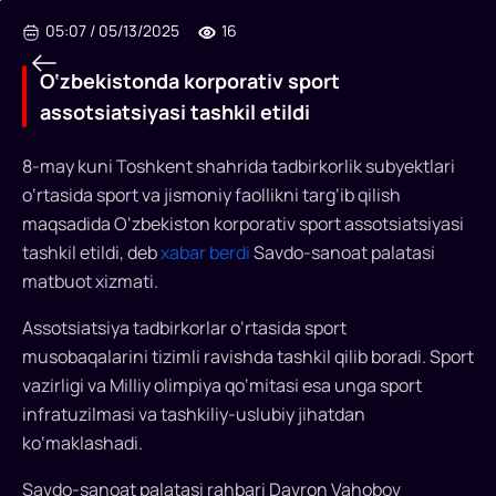
05:07
/
05/13/2025
16
O‘zbekistonda korporativ sport
assotsiatsiyasi tashkil etildi
O‘zbekistonda
8-may kuni Toshkent shahrida tadbirkorlik subyektlari
o‘rtasida sport va jismoniy faollikni targ‘ib qilish
korporativ
maqsadida O‘zbekiston korporativ sport assotsiatsiyasi
sport
tashkil etildi, deb
xabar berdi
Savdo-sanoat palatasi
assotsiatsiyasi
matbuot xizmati.
tashkil
Assotsiatsiya tadbirkorlar o‘rtasida sport
etildi
musobaqalarini tizimli ravishda tashkil qilib boradi. Sport
vazirligi va Milliy olimpiya qo‘mitasi esa unga sport
Savdo-
infratuzilmasi va tashkiliy-uslubiy jihatdan
sanoat
ko‘maklashadi.
palatasi
raisi
Savdo-sanoat palatasi rahbari Davron Vahobov