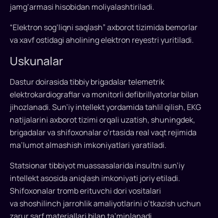
jamg‘armasi hisobidan moliyalashtiriladi.
“Elektron sog‘liqni saqlash” axborot tizimida bemorlar
va xavf ostidagi aholining elektron reyestri yuritiladi.
Uskunalar
Dastur doirasida tibbiy brigadalar telemetrik
elektrokardiograflar va monitorli defibrillyatorlar bilan
jihozlanadi. Sun’iy intellekt yordamida tahlil qilish, EKG
natijalarini axborot tizimi orqali uzatish, shuningdek,
brigadalar va shifoxonalar o‘rtasida real vaqt rejimida
ma’lumot almashish imkoniyatlari yaratiladi.
Statsionar tibbiyot muassasalarida insultni sun’iy
intellekt asosida aniqlash imkoniyati joriy etiladi.
Shifoxonalar tromb erituvchi dori vositalari
va shoshilinch jarrohlik amaliyotlarini o‘tkazish uchun
zarur sarf materiallari bilan ta’minlanadi.