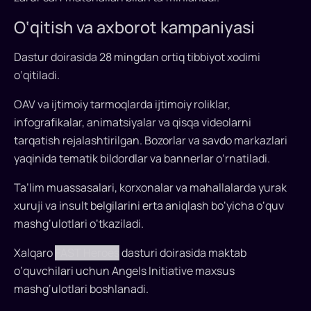
O‘qitish va axborot kampaniyasi
Dastur doirasida 28 mingdan ortiq tibbiyot xodimi
o‘qitiladi.
OAV va ijtimoiy tarmoqlarda ijtimoiy roliklar,
infografikalar, animatsiyalar va qisqa videolarni
tarqatish rejalashtirilgan. Bozorlar va savdo markazlari
yaqinida tematik bildordlar va bannerlar o‘rnatiladi.
Ta’lim muassasalari, korxonalar va mahallalarda yurak
xuruji va insult belgilarini erta aniqlash bo‘yicha o‘quv
mashg‘ulotlari o‘tkaziladi.
Xalqaro
FAST Heroes
dasturi doirasida maktab
o‘quvchilari uchun Angels Initiative maxsus
mashg‘ulotlari boshlanadi.