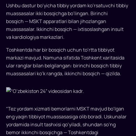
insult
Ushbu dastur bo‘yicha tibbiy yordam ko‘rsatuvchi tibbiy
bilan
muassasalar ikki bosqichga bo‘lingan. Birinchi
og‘rigan
bosqich — MSKT apparatlari bilan jihozlangan
bemorlarni
kasalxonalarga
muassasalar. Ikkinchi bosqich — ixtisoslashgan insult
“oltin
va kardiologiya markazlari.
soat”
Toshkentda har bir bosqich uchun to‘rtta tibbiyot
klinik
markazi mavjud. Namuna sifatida Toshkent xaritasida
yo‘nalishi
orqali
ular ranglar bilan belgilangan: birinchi bosqich tibbiy
tashiydi:
muassasalari ko‘k rangda, ikkinchi bosqich — qizilda.
avval
MSKT,
so‘ng
tromblarni
“Tez yordam xizmati bemorlarni MSKT mavjud bo‘lgan
operativ
olib
eng yaqin tibbiyot muassasasiga olib boradi. Uskunalar
tashlash.
yordamida insult tashxisi qo‘yiladi, shundan so‘ng
Bu
bemor ikkinchi bosqichga — Toshkentdagi