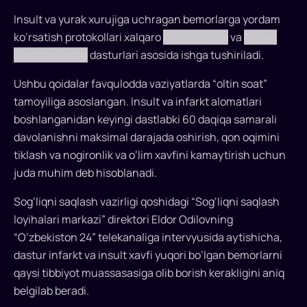
“oltin
Insult va yurak xurujiga uchragan bemorlarga yordam
soat”
ko‘rsatish protokollari xalqaro
Stent for Life
va
Action
Plan for Stroke
dasturlari asosida ishga tushiriladi.
tamoyili
bo‘yicha
Ushbu qoidalar favqulodda vaziyatlarda “oltin soat”
tamoyiliga asoslangan. Insult va infarkt alomatlari
klinik
boshlanganidan keyingi dastlabki 60 daqiqa samarali
yo‘nalishlar
davolanishni maksimal darajada oshirish, qon oqimini
yo‘lga
tiklash va nogironlik va o‘lim xavfini kamaytirish uchun
juda muhim deb hisoblanadi.
qo‘yiladi
Sog‘liqni saqlash vazirligi qoshidagi “Sog‘liqni saqlash
Tez
loyihalari markazi” direktori Eldor Odilovning
tibbiy
“O‘zbekiston 24” telekanaliga intervyusida aytishicha,
yordam
dastur infarkt va insult xavfi yuqori bo‘lgan bemorlarni
mashinalari
qaysi tibbiyot muassasasiga olib borish kerakligini aniq
infarkt
va
belgilab beradi.