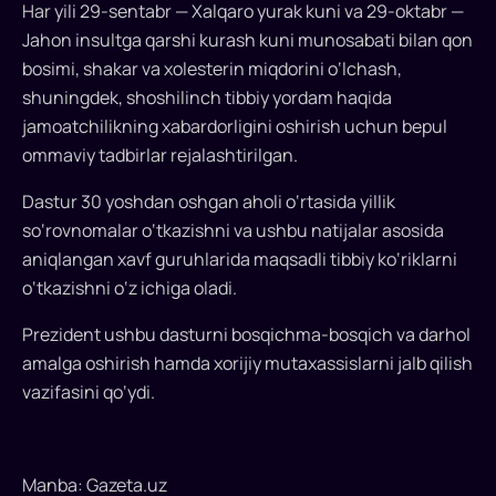
Har yili 29-sentabr — Xalqaro yurak kuni va 29-oktabr —
Jahon insultga qarshi kurash kuni munosabati bilan qon
bosimi, shakar va xolesterin miqdorini o‘lchash,
shuningdek, shoshilinch tibbiy yordam haqida
jamoatchilikning xabardorligini oshirish uchun bepul
ommaviy tadbirlar rejalashtirilgan.
Dastur 30 yoshdan oshgan aholi o‘rtasida yillik
so‘rovnomalar o‘tkazishni va ushbu natijalar asosida
aniqlangan xavf guruhlarida maqsadli tibbiy ko‘riklarni
o‘tkazishni o‘z ichiga oladi.
Prezident ushbu dasturni bosqichma-bosqich va darhol
amalga oshirish hamda xorijiy mutaxassislarni jalb qilish
vazifasini qo‘ydi.
Manba: Gazeta.uz