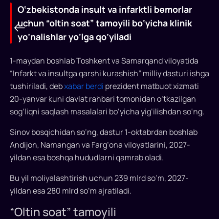
O‘zbekistonda insult va infarktli bemorlar
uchun “oltin soat” tamoyili bo‘yicha klinik
yo‘nalishlar yo‘lga qo‘yiladi
1-maydan boshlab Toshkent va Samarqand viloyatida
“Infarkt va insultga qarshi kurashish” milliy dasturi ishga
tushiriladi, deb
xabar berdi
prezident matbuot xizmati
20-yanvar kuni davlat rahbari tomonidan o‘tkazilgan
sog‘liqni saqlash masalalari bo‘yicha yig‘ilishdan so‘ng.
O‘zbekistonda
Sinov bosqichidan so‘ng, dastur 1-oktabrdan boshlab
Andijon, Namangan va Farg‘ona viloyatlarini, 2027-
insult
yildan esa boshqa hududlarni qamrab oladi.
va
Bu yil moliyalashtirish uchun 239 mlrd so‘m, 2027-
infarktli
yildan esa 280 mlrd so‘m ajratiladi.
bemorlar
“Oltin soat” tamoyili
uchun