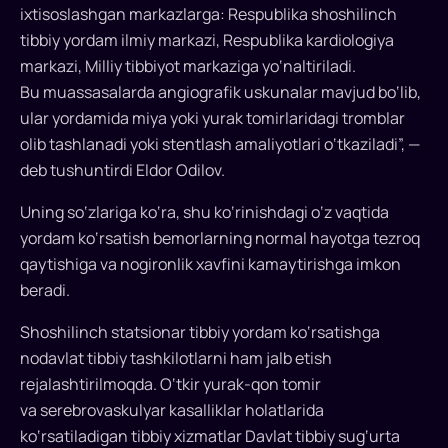
o‘lim
ixtisoslashgan markazlarga: Respublika shoshilinch
va
tibbiy yordam ilmiy markazi, Respublika kardiologiya
nogironlikni
markazi, Milliy tibbiyot markaziga yo‘naltiriladi.
kamaytirishi
Bu muassasalarda angiografik uskunalar mavjud bo‘lib,
kutilmoqda.
ular yordamida miya yoki yurak tomirlaridagi tromblar
Sinov
olib tashlanadi yoki stentlash amaliyotlari o‘tkaziladi”, —
loyihasi
deb tushuntirdi Eldor Odilov.
1-
maydan
Uning so‘zlariga ko‘ra, shu ko‘rinishdagi o‘z vaqtida
Toshkent
yordam ko‘rsatish bemorlarning normal hayotga tezroq
va
qaytishiga va nogironlik xavfini kamaytirishga imkon
Samarqand
beradi.
viloyatida
boshlanadi.
Shoshilinch statsionar tibbiy yordam ko‘rsatishga
nodavlat tibbiy tashkilotlarni ham jalb etish
rejalashtirilmoqda. O‘tkir yurak-qon tomir
va serebrovaskulyar kasalliklar holatlarida
ko‘rsatiladigan tibbiy xizmatlar Davlat tibbiy sug‘urta