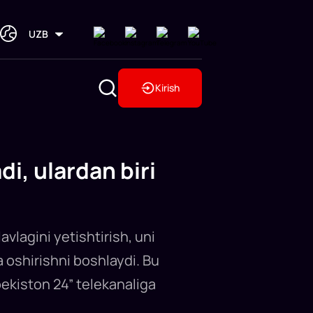
UZB
Kirish
di, ulardan biri
vlagini yetishtirish, uni
a oshirishni boshlaydi. Bu
bekiston 24” telekanaliga