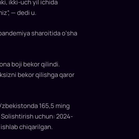
i, ikki-uch yil ichida
iz”, — dedi u.
o pandemiya sharoitida o‘sha
na boji bekor qilindi.
ksizni bekor qilishga qaror
 O‘zbekistonda 165,5 ming
. Solishtirish uchun: 2024-
ishlab chiqarilgan.