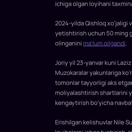
ichiga olgan loyihani taxmi
2024-yilda Qishloq xo‘jaligi v
yetishtirish uchun 50 ming 
olinganini
ma’lum qilgandi
.
Joriy yil 23-yanvar kuni Laz
Muzokaralar yakunlariga ko‘r
tomonlar tayyorligi aks etg
moliyalashtirish shartlarini
kengaytirish bo‘yicha navbat
Erishilgan kelishuvlar Nile 