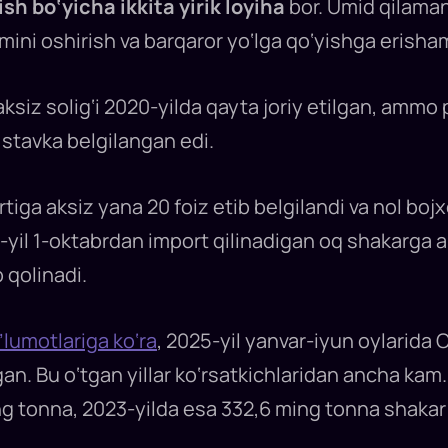
ish bo‘yicha
ikkita yirik loyiha
bor. Umid qilamank
mini oshirish va barqaror yo‘lga qo‘yishga erisham
aksiz solig‘i 2020-yilda qayta joriy etilgan, amm
l stavka belgilangan edi.
iga aksiz yana 20 foiz etib belgilandi va nol bojxo
yil 1-oktabrdan import qilinadigan oq shakarga a
 qolinadi.
lumotlariga ko‘ra
, 2025-yil yanvar-iyun oylarida
an. Bu o‘tgan yillar ko‘rsatkichlaridan ancha kam
ng tonna, 2023-yilda esa 332,6 ming tonna shakar 