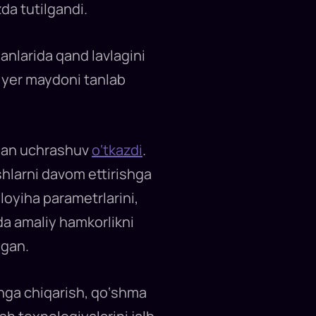
da tutilgandi.
manlarida qand lavlagini
r yer maydoni tanlab
bilan uchrashuv
o‘tkazdi
.
shlarni davom ettirishga
loyiha parametrlarini,
da amaliy hamkorlikni
lgan.
chga chiqarish, qo‘shma