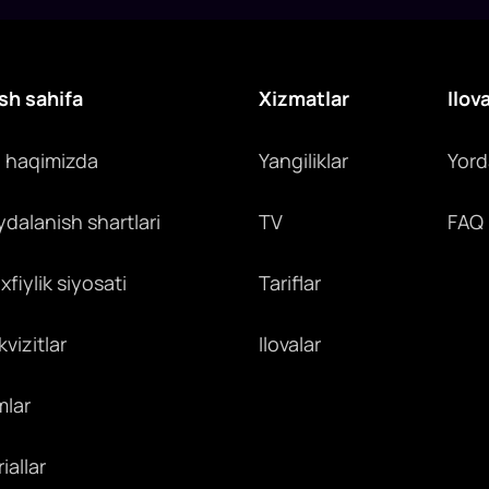
chiqmoqda.
s
i
sh sahifa
Xizmatlar
Ilov
z haqimizda
Yangiliklar
Yor
ydalanish shartlari
TV
FAQ
fiylik siyosati
Tariflar
vizitlar
Ilovalar
mlar
iallar