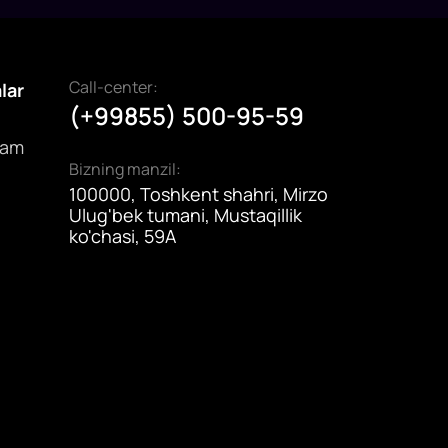
ubsidiya olish va SI asosida maslahat berish
imkoniya
mkonini yaratadi.
Call-center:
alar
(+99855) 500-95-59
dam
Bizning manzil:
100000, Toshkent shahri, Mirzo
Ulug'bek tumani, Mustaqillik
ko'chasi, 59A