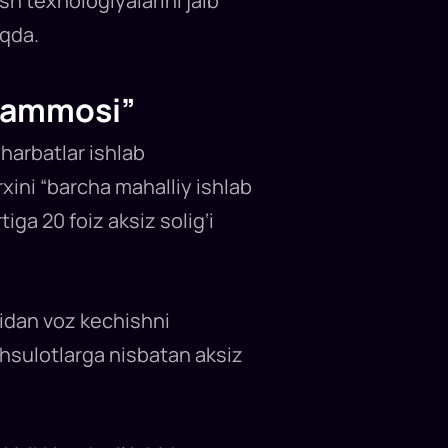
h texnologiyalarini jalb
oqda.
muammosi”
harbatlar ishlab
xini “barcha mahalliy ishlab
ga 20 foiz aksiz solig‘i
ridan voz kechishni
ahsulotlarga nisbatan aksiz