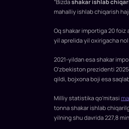
“Bizda
shakar ishlab chiqar
mahalliy ishlab chiqarish haj
Oq shakar importiga 20 foiz 
yil aprelida yil oxirigacha no
2021-yildan esa shakar import
O‘zbekiston prezidenti 2025-
qildi, bojxona boji esa saqlab
Milliy statistika qo‘mitasi
ma’
tonna shakar ishlab chiqarilg
yilning shu davrida 227,8 mi