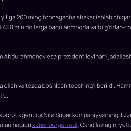
ha yiliga 200 ming tonnagacha shakar ishlab chiqar
 450 mln dollarga baholanmoqda va to‘g‘ridan-to‘g‘
ohim Abdurahmonov esa prezident loyihani jadallash
 olish va tezda boshlash topshirig‘i berildi. Hamma
i u.
axborot agentligi Nile Sugar kompaniyasining Jizza
jalari haqida
xabar bergan edi
. Qand lavlagini yetis