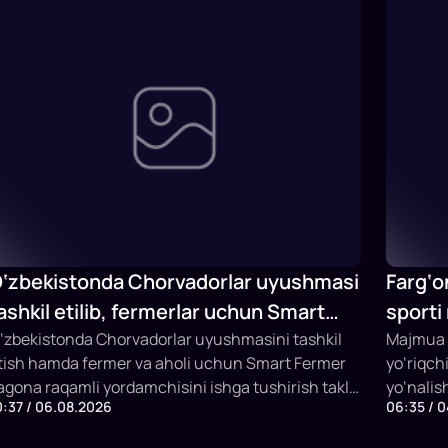
‘zbekistonda Chorvadorlar uyushmasi
Farg‘o
ashkil etilib, fermerlar uchun Smart
sporti
ermer sun’iy intellektli platformasi
‘zbekistonda Chorvadorlar uyushmasini tashkil
Majmua t
tish hamda fermer va aholi uchun Smart Fermer
yo‘riqch
shga tushiriladi
agona raqamli yordamchisini ishga tushirish taklif
yo‘nalis
0:37 / 06.08.2026
06:35 / 
tildi. Platforma chorva mollarini identifikatsiya
bir vaqt
ilish, veterinariya xizmatlari, sun’iy urug‘lantirish,
mashg‘ul