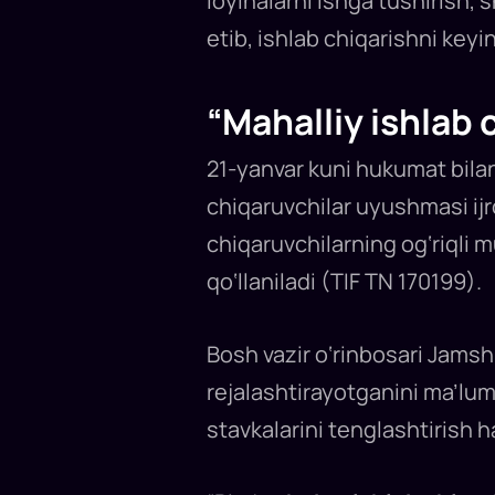
loyihalarni ishga tushirish,
etib, ishlab chiqarishni keyi
“Mahalliy ishlab
21-yanvar kuni hukumat bilan
chiqaruvchilar uyushmasi ijr
chiqaruvchilarning og‘riqli 
qo‘llaniladi (TIF TN 170199).
Bosh vazir o‘rinbosari Jamsh
rejalashtirayotganini ma’lum
stavkalarini tenglashtirish