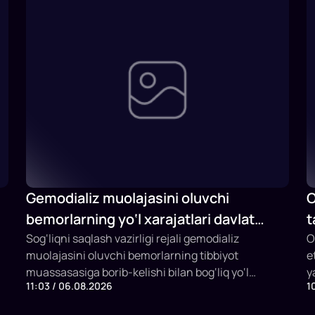
Gemodializ muolajasini oluvchi
O
bemorlarning yo‘l xarajatlari davlat
t
budjeti hisobidan qoplab berilishi
Sog‘liqni saqlash vazirligi rejali gemodializ
F
O
muolajasini oluvchi bemorlarning tibbiyot
e
mumkin
i
muassasasiga borib-kelishi bilan bog‘liq yo‘l
y
11:03 / 06.08.2026
1
xarajatlarini davlat budjeti hisobidan qoplashning
e
yangi mexanizmini joriy etish taklifi bilan
q