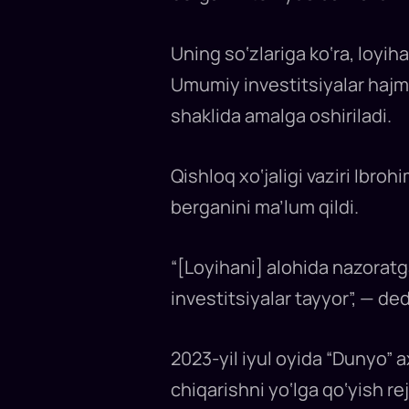
kompaniyasi
tomonidan
450
mln
Uning so‘zlariga ko‘ra, loyi
dollarlik
shakar
Umumiy investitsiyalar hajmi
zavodi
loyihasini
shaklida amalga oshiriladi.
amalga
oshirish
rejalashtirilmoqda.
Loyiha
qand
Qishloq xo‘jaligi vaziri Ibr
lavlagini
yetishtirish
va
berganini ma’lum qildi.
qayta
ishlashning
to‘liq
siklini
“[Loyihani] alohida nazoratga
o‘z
ichiga
olib,
investitsiyalar tayyor”, — ded
yiliga
200
ming
tonnagacha
2023-yil iyul oyida “Dunyo” 
shakar
ishlab
chiqarishni
chiqarishni yo‘lga qo‘yish re
nazarda
tutadi.