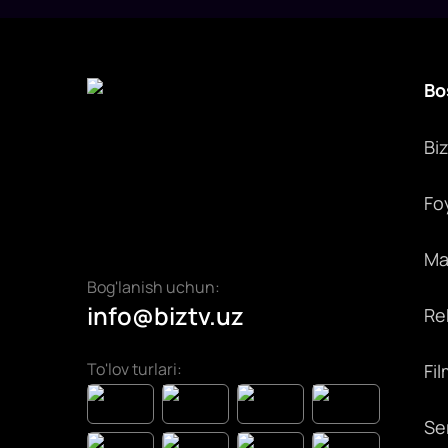
Bo
Bi
Fo
Max
Bog'lanish uchun:
info@biztv.uz
Rek
To'lov turlari:
Fil
Ser