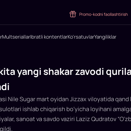
Promo-kodni faollashtirish
r
Multseriallar
Ibratli kontentlar
Ko'rsatuvlar
Yangiliklar
ita yangi shakar zavodi qurila
adi
i Nile Sugar mart oyidan Jizzax viloyatida qand la
ulotlari ishlab chiqarish bo‘yicha loyihani amalg
yalar, sanoat va savdo vaziri Laziz Qudratov “O‘z
ildi.