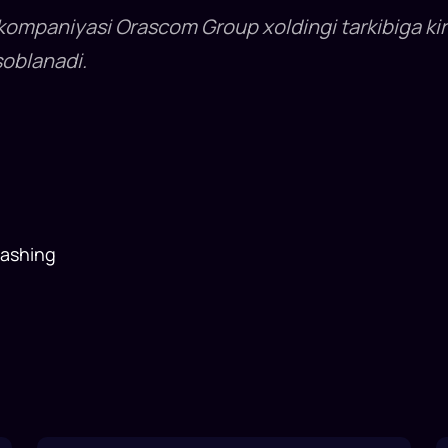
ompaniyasi Orascom Group xoldingi tarkibiga kira
soblanadi.
lashing