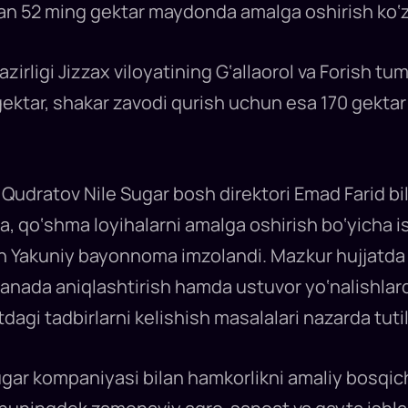
nan 52 ming gektar maydonda amalga oshirish ko‘z
azirligi Jizzax viloyatining G‘allaorol va Forish tu
gektar, shakar zavodi qurish uchun esa 170 gekta
iz Qudratov Nile Sugar bosh direktori Emad Farid 
a, qo‘shma loyihalarni amalga oshirish bo‘yicha i
an Yakuniy bayonnoma imzolandi. Mazkur hujjatda 
 yanada aniqlashtirish hamda ustuvor yo‘nalishlar
dagi tadbirlarni kelishish masalalari nazarda tuti
Sugar kompaniyasi bilan hamkorlikni amaliy bosqi