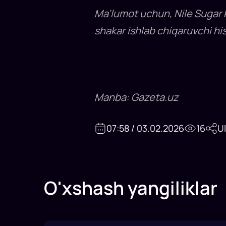
Ma’lumot uchun, Nile Sugar k
shakar ishlab chiqaruvchi hi
Manba: Gazeta.uz
07:58 / 03.02.2026
16
U
O'xshash yangiliklar