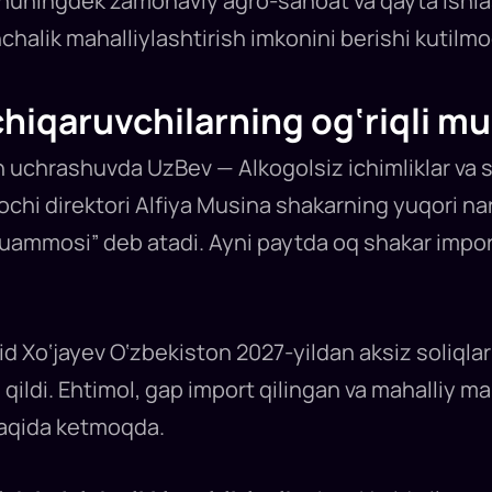
 shuningdek zamonaviy agro-sanoat va qayta ishlas
nchalik mahalliylashtirish imkonini berishi kutilm
 chiqaruvchilarning og‘riqli 
 uchrashuvda UzBev — Alkogolsiz ichimliklar va s
ochi direktori Alfiya Musina shakarning yuqori nar
muammosi” deb atadi. Ayni paytda oq shakar importi
id Xo‘jayev O‘zbekiston 2027-yildan aksiz soliqla
 qildi. Ehtimol, gap import qilingan va mahalliy m
 haqida ketmoqda.