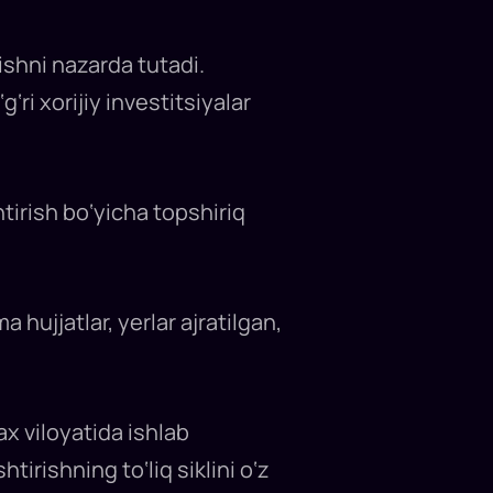
ishni nazarda tutadi.
ri xorijiy investitsiyalar
tirish bo‘yicha topshiriq
 hujjatlar, yerlar ajratilgan,
x viloyatida ishlab
htirishning to‘liq siklini o‘z