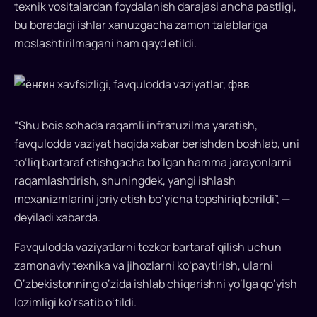
texnik vositalardan foydalanish darajasi ancha pastligi,
tizim
bu boradagi ishlar xanuzgacha zamon talablariga
yaratish
rejalashtirilmoqda.
moslashtirilmagani ham qayd etildi.
Prezidentga
taqdimotda
shu
haqda
“Shu bois sohada raqamli infratuzilma yaratish,
so‘z
favqulodda vaziyat haqida xabar berishdan boshlab, uni
bordi:
profilaktik
to‘liq bartaraf etishgacha bo‘lgan hamma jarayonlarni
ishlar
raqamlashtirish, shuningdek, yangi ishlash
mahallalarda
mexanizmlarini joriy etish bo‘yicha topshiriq berildi”, —
bo‘ladi,
deyiladi xabarda.
sohada
raqamli
Favqulodda vaziyatlarni tezkor bartaraf qilish uchun
infratuzilma
zamonaviy texnika va jihozlarni ko‘paytirish, ularni
yaratiladi...
O‘zbekistonning o‘zida ishlab chiqarishni yo‘lga qo‘yish
lozimligi ko‘rsatib o‘tildi.