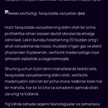
O‘zbekistonda
haligacha
favqulodda
vaziyatlar
Hozir favqulodda vaziyatlarning oldini olish bo‘yicha
muhofazasi
profilaktika ishlari asosan davlat idoralarida amalga
bo‘yicha
oshiriladi. Lekin bunday holatlarning 70 foizdan ortig‘i
kompleks
aholi xonadonlarida nosoz, muddati o‘tgan gaz va elektr
dastur
jihozlaridan foydalanish, xavfsizlik madaniyatiga rioya
yo‘q,
qilmaslik oqibatida yuzaga kelmoqda.
shu
sababli
Shuning uchun tizim ishini mahallalarda tashkil etib,
ularni
favqulodda vaziyatlarning oldini olish, xavfsizlik
oldindan
madaniyatini oshirish bo‘yicha chora-tadbirlar bilan har
baholab,
bir mahalla, har bir ko‘cha va xonadonni qamrab olishi
tezkor
va
zarurligi ta’kidlandi.
proaktiv
Yig‘iishda sohada raqamli texnologiyalar va zamonaviy
ishlaydigan