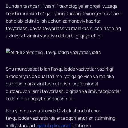
Bundan tashqari, “yashil” texnologiyalar orqali yuzaga
kelishi mumkin bo‘lgan yangi turdagi texnogen xavflarni
baholab, oldini olish uchun zamonaviy kadrlar
tayyorlash, qayta tayyorlash va malakasini oshirishning
uzluksiz tizimini yaratish dolzarbligi qayd etildi.
Shu munosabat bilan Favqulodda vaziyatlar vazirligi
akademiyasida dual ta’limni yo‘lga qo‘yish va malaka
oshirish markazini tashkil etish, professional
qutqaruvchilarni tayyorlash, o‘qitish va ilmiy tadqiqotlar
ko‘lamini kengaytirish topshirildi.
Shu yilning avgust oyida O‘zbekistonda ilk bor
favqulodda vaziyatlarda erta ogohlantirish tizimining
milliy standarti
qabul qilingandi
. U aholini