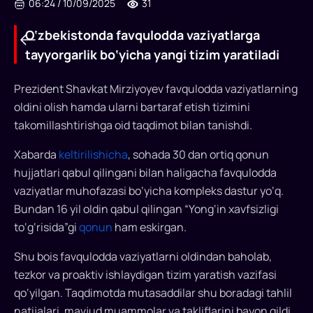
06:24
/
10/09/2025
31
O‘zbekistonda favqulodda vaziyatlarga
tayyorgarlik bo‘yicha yangi tizim yaratiladi
Prezident Shavkat Mirziyoyev favqulodda vaziyatlarning
oldini olish hamda ularni bartaraf etish tizimini
takomillashtirishga oid taqdimot bilan tanishdi.
O‘zbekistonda
Xabarda
keltirilishicha
, sohada 30 dan ortiq qonun
favqulodda
hujjatlari qabul qilingani bilan haligacha favqulodda
vaziyatlarga
vaziyatlar muhofazasi bo‘yicha kompleks dastur yo‘q.
tayyorgarlik
Bundan 16 yil oldin qabul qilingan “Yong‘in xavfsizligi
to‘g‘risida”gi
qonun
ham eskirgan.
bo‘yicha
yangi
Shu bois favqulodda vaziyatlarni oldindan baholab,
tezkor va proaktiv ishlaydigan tizim yaratish vazifasi
tizim
qo‘yilgan. Taqdimotda mutasaddilar shu boradagi tahlil
yaratiladi
natijalari, mavjud muammolar va takliflarini bayon qildi.