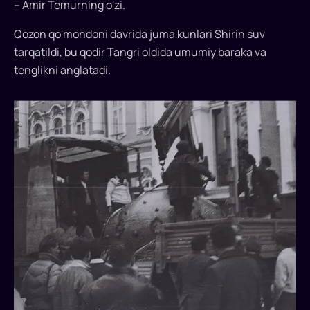
– Amir Temurning o'zi.
nusxasi
takrorlanadi..
Qozon qo'mondoni davrida juma kunlari Shirin suv
tarqatildi, bu qodir Tangri oldida umumiy baraka va
tenglikni anglatadi.