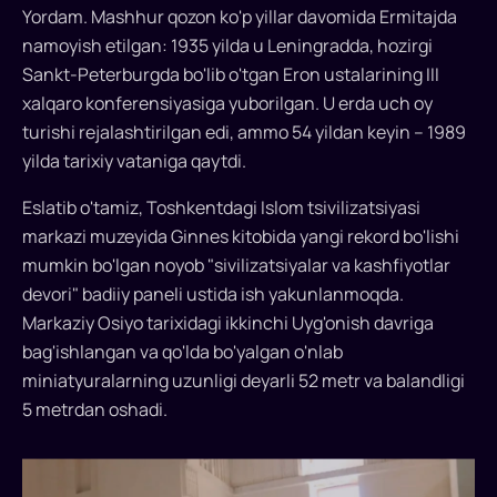
Yordam. Mashhur qozon ko'p yillar davomida Ermitajda
namoyish etilgan: 1935 yilda u Leningradda, hozirgi
Sankt-Peterburgda bo'lib o'tgan Eron ustalarining III
xalqaro konferensiyasiga yuborilgan. U erda uch oy
turishi rejalashtirilgan edi, ammo 54 yildan keyin – 1989
yilda tarixiy vataniga qaytdi.
Eslatib o'tamiz, Toshkentdagi Islom tsivilizatsiyasi
markazi muzeyida Ginnes kitobida yangi rekord bo'lishi
mumkin bo'lgan noyob "sivilizatsiyalar va kashfiyotlar
devori" badiiy paneli ustida ish yakunlanmoqda.
Markaziy Osiyo tarixidagi ikkinchi Uyg'onish davriga
bag'ishlangan va qo'lda bo'yalgan o'nlab
miniatyuralarning uzunligi deyarli 52 metr va balandligi
5 metrdan oshadi.