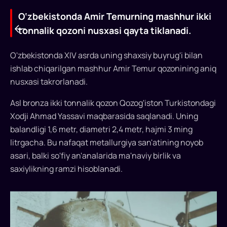
O‘zbekistonda Amir Temurning mashhur ikki
tonnalik qozoni nusxasi qayta tiklanadi.
O'zbekistonda XIV asrda uning shaxsiy buyrug'i bilan
ishlab chiqarilgan mashhur Amir Temur qozonining aniq
nusxasi takrorlanadi.
Asl bronza ikki tonnalik qozon Qozog'iston Turkistondagi
O‘zbekistonda
Xodji Ahmad Yassavi maqbarasida saqlanadi. Uning
Amir
balandligi 1,6 metr, diametri 2,4 metr, hajmi 3 ming
litrgacha. Bu nafaqat metallurgiya san'atining noyob
Temurning
asari, balki so'fiy an'analarida ma'naviy birlik va
mashhur
saxiylikning ramzi hisoblanadi.
ikki
tonnalik
qozoni