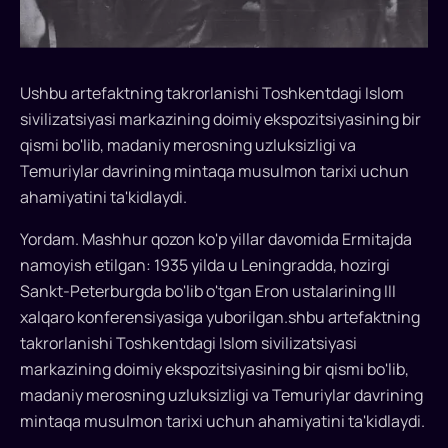
Ushbu artefaktning takrorlanishi Toshkentdagi Islom
sivilizatsiyasi markazining doimiy ekspozitsiyasining bir
qismi bo'lib, madaniy merosning uzluksizligi va
Temuriylar davrining mintaqa musulmon tarixi uchun
ahamiyatini ta'kidlaydi.
Yordam. Mashhur qozon ko'p yillar davomida Ermitajda
namoyish etilgan: 1935 yilda u Leningradda, hozirgi
Sankt-Peterburgda bo'lib o'tgan Eron ustalarining III
xalqaro konferensiyasiga yuborilgan.shbu artefaktning
takrorlanishi Toshkentdagi Islom sivilizatsiyasi
markazining doimiy ekspozitsiyasining bir qismi bo'lib,
madaniy merosning uzluksizligi va Temuriylar davrining
mintaqa musulmon tarixi uchun ahamiyatini ta'kidlaydi.