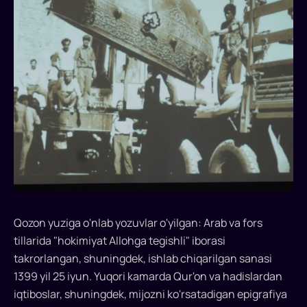
nusxasi
qayta
tiklanadi.
O'zbekistonda
XIV
asrda
uning
shaxsiy
buyrug'i
bilan
ishlab
chiqarilgan
Qozon yuziga o'nlab yozuvlar o'yilgan: Arab va fors
mashhur
tillarida "hokimiyat Allohga tegishli" iborasi
Amir
takrorlangan, shuningdek, ishlab chiqarilgan sanasi
Temur
1399 yil 25 iyun. Yuqori kamarda Qur'on va hadislardan
qozonining
iqtiboslar, shuningdek, mijozni ko'rsatadigan epigrafiya
aniq