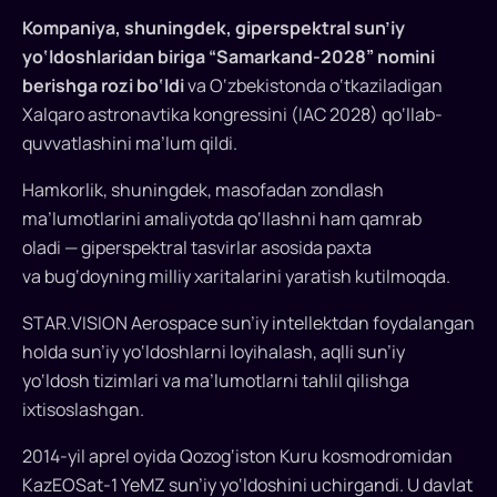
texnologiyalar
Kompaniya, shuningdek, giperspektral sun’iy
vaziri
yo‘ldoshlaridan biriga “Samarkand-2028” nomini
birinchi
berishga rozi bo‘ldi
va O‘zbekistonda o‘tkaziladigan
o‘rinbosari
Xalqaro astronavtika kongressini (IAC 2028) qo‘llab-
Oleg
quvvatlashini ma’lum qildi.
Pekos.
Hamkorlik, shuningdek, masofadan zondlash
ma’lumotlarini amaliyotda qo‘llashni ham qamrab
oladi — giperspektral tasvirlar asosida paxta
va bug‘doyning milliy xaritalarini yaratish kutilmoqda.
STAR.VISION Aerospace sun’iy intellektdan foydalangan
holda sun’iy yo‘ldoshlarni loyihalash, aqlli sun’iy
yo‘ldosh tizimlari va ma’lumotlarni tahlil qilishga
ixtisoslashgan.
2014-yil aprel oyida Qozog‘iston Kuru kosmodromidan
KazEOSat-1 YeMZ sun’iy yo‘ldoshini uchirgandi. U davlat