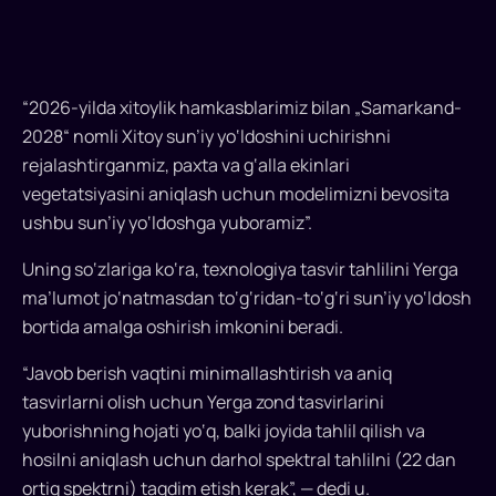
sun’iy
yo‘ldoshini
uchirishga
“2026-yilda xitoylik hamkasblarimiz bilan „Samarkand-
tayyorlanmoqda
2028“ nomli Xitoy sun’iy yo‘ldoshini uchirishni
rejalashtirganmiz, paxta va g‘alla ekinlari
O‘zbekiston
vegetatsiyasini aniqlash uchun modelimizni bevosita
2026-
ushbu sun’iy yo‘ldoshga yuboramiz”.
yilda
“Samarkand-
Uning so‘zlariga ko‘ra, texnologiya tasvir tahlilini Yerga
2028”
ma’lumot jo‘natmasdan to‘g‘ridan-to‘g‘ri sun’iy yo‘ldosh
masofaviy
bortida amalga oshirish imkonini beradi.
zondlash
sun’iy
“Javob berish vaqtini minimallashtirish va aniq
yo‘ldoshini
tasvirlarni olish uchun Yerga zond tasvirlarini
uchiradi.
yuborishning hojati yo‘q, balki joyida tahlil qilish va
Xitoy
hosilni aniqlash uchun darhol spektral tahlilni (22 dan
kompaniyasi
ortiq spektrni) taqdim etish kerak”, — dedi u.