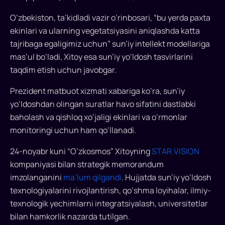
o‘z
giperspektral
O‘zbekiston, ta’kidladi vazir o‘rinbosari, “bu yerda paxta
apparatlaridan
ekinlari va ularning vegetatsiyasini aniqlashda katta
biriga
tajribaga egaligimiz uchun” sun’iy intellekt modellariga
shunday
mas’ul bo‘ladi, Xitoy esa sun’iy yo‘ldosh tasvirlarini
nom
taqdim etish uchun javobgar.
beradi.
SI
Prezident matbuot xizmati xabariga ko‘ra, sun’iy
modulli
yo‘ldoshdan olingan suratlar havo sifatini dastlabki
sun’iy
baholash va qishloq xo‘jaligi ekinlari va o‘rmonlar
yo‘ldosh
monitoringi uchun ham qo‘llanadi.
paxta
va
24-noyabr kuni “O‘zkosmos” Xitoyning
STAR.VISION
g‘alla
kompaniyasi bilan strategik memorandum
vegetatsiyasini
imzolanganini
ma’lum qilgandi
. Hujjatda sun’iy yo‘ldosh
aniqlay
texnologiyalarini rivojlantirish, qo‘shma loyihalar, ilmiy-
oladi,
texnologik yechimlarni integratsiyalash, universitetlar
dedi
bilan hamkorlik nazarda tutilgan.
raqamli