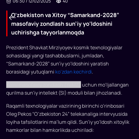
06:30
/
12/02/2025
40
O‘zbekiston va Xitoy “Samarkand-2028”
masofaviy zondlash sun’iy yo‘ldoshini
uchirishga tayyorlanmoqda
Prezident Shavkat Mirziyoyev
kosmik texnologiyalar
sohasidagi yangi tashabbuslarni, jumladan,
“Samarkand-2028” sun’iy yo‘ldoshini yaratish
O‘zbekiston
borasidagi yutuqlarni
ko‘zdan kechirdi
.
va
Yerni masofaviy zondlash (YeMZ)
uchun mo‘ljallangan
Xitoy
qurilma sun’iy intellekt (SI) moduli bilan jihozlanadi.
“Samarkand-
Raqamli texnologiyalar vazirining birinchi o‘rinbosari
2028”
Oleg Pekos “O‘zbekiston 24” telekanaliga intervyusida
loyiha tafsilotlarini ma’lum qildi. Sun’iy yo‘ldosh xitoylik
masofaviy
hamkorlar bilan hamkorlikda uchiriladi:
zondlash