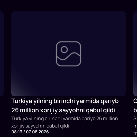
Turkiya yilning birinchi yarmida qariyb
G
26 million xorijiy sayyohni qabul qildi
b
Turkiya yilning birinchi yarmida qariyb 26 million
b
S
xorijiy sayyohni qabul qildi
m
08:13 / 07.08.2026
m