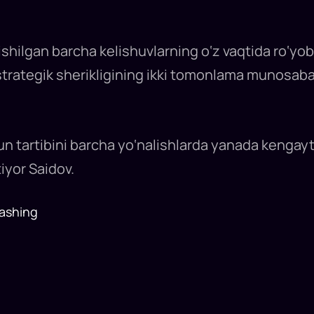
ishilgan barcha kelishuvlarning o‘z vaqtida ro‘yobg
strategik sherikligining ikki tomonlama munosabatl
n tartibini barcha yo‘nalishlarda yanada kengay
iyor Saidov.
ashing