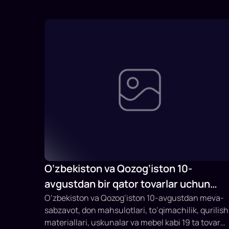
O‘zbekiston va Qozog‘iston 10-
avgustdan bir qator tovarlar uchun
savdodagi to‘siqlarni bekor qiladi
O‘zbekiston va Qozog‘iston 10-avgustdan meva-
sabzavot, don mahsulotlari, to‘qimachilik, qurilish
materiallari, uskunalar va mebel kabi 19 ta tovar