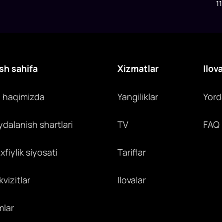
1
x
y
c
sh sahifa
Xizmatlar
Ilov
z haqimizda
Yangiliklar
Yor
ydalanish shartlari
TV
FAQ
fiylik siyosati
Tariflar
vizitlar
Ilovalar
mlar