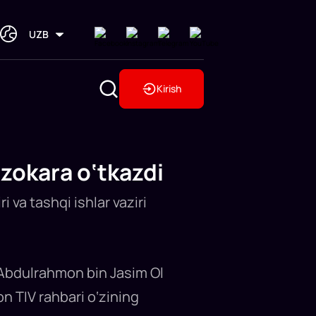
UZB
Kirish
zokara o‘tkazdi
 va tashqi ishlar vaziri
 Abdulrahmon bin Jasim Ol
n TIV rahbari o‘zining