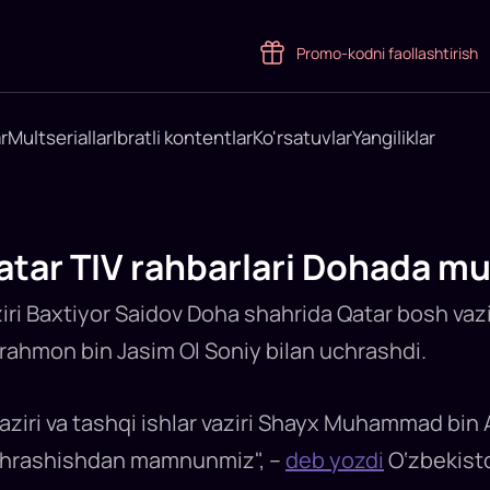
Promo-kodni faollashtirish
r
Multseriallar
Ibratli kontentlar
Ko'rsatuvlar
Yangiliklar
atar TIV rahbarlari Dohada mu
iri Baxtiyor Saidov Doha shahrida Qatar bosh vaziri
hmon bin Jasim Ol Soniy bilan uchrashdi.
aziri va tashqi ishlar vaziri Shayx Muhammad bin
 uchrashishdan mamnunmiz", –
deb yozdi
O‘zbekisto