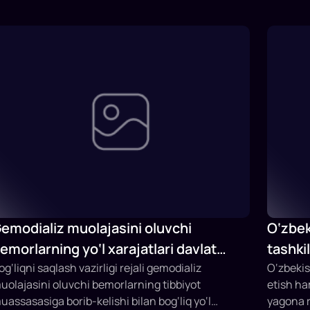
emodializ muolajasini oluvchi
O‘zbek
emorlarning yo‘l xarajatlari davlat
tashki
udjeti hisobidan qoplab berilishi
og‘liqni saqlash vazirligi rejali gemodializ
Fermer
O‘zbekis
uolajasini oluvchi bemorlarning tibbiyot
etish h
mumkin
ishga t
uassasasiga borib-kelishi bilan bog‘liq yo‘l
yagona r