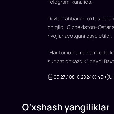
Telegram-kanalida.
munosabatlari
yangi
sur’atlar
bilan
rivojlanayotganini
Davlat rahbarlari o‘rtasida er
qayd
etdi...
chiqildi. O‘zbekiston–Qatar 
rivojlanayotgani qayd etildi.
"Har tomonlama hamkorlik ku
suhbat o‘tkazdik", deydi Baxt
05:27 / 08.10.2024
45
Ul
O'xshash yangiliklar