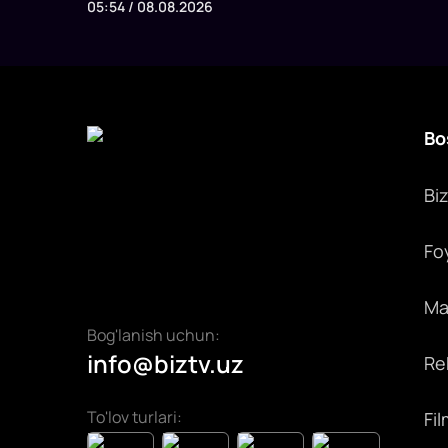
05:54 / 08.08.2026
guruhi uchun tarif va notarif cheklovlarni bekor
qilishga kelishdi. SSP raisi Davron Vahobov bu
qarorni biznesning ko‘p yillik murojaatlariga javob
deb atadi.
Bo
Bi
Fo
Max
Bog'lanish uchun:
info@biztv.uz
Rek
To'lov turlari:
Fil