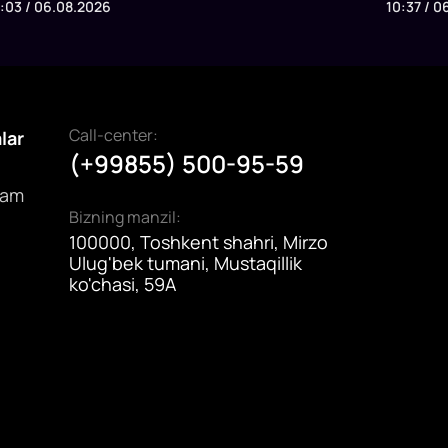
1:03 / 06.08.2026
10:37 / 0
arajatlarini davlat budjeti hisobidan qoplashning
etildi. P
angi mexanizmini joriy etish taklifi bilan
qilish, v
hiqmoqda.
subsidiy
imkonini
Call-center:
alar
(+99855) 500-95-59
dam
Bizning manzil:
100000, Toshkent shahri, Mirzo
Ulug'bek tumani, Mustaqillik
ko'chasi, 59A