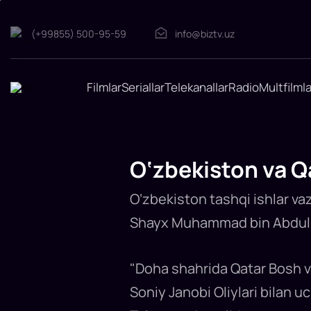
(+99855) 500-95-59
info@biztv.uz
O‘zbekiston
Filmlar
Seriallar
Telekanallar
Radio
Multfilmla
va
Qatar
TIV
rahbarlari
Dohada
O‘zbekiston va Q
muzokara
o‘tkazdi
O‘zbekiston tashqi ishlar vaz
O‘zbekiston
va
Shayx Muhammad bin Abdulra
Qatar
TIV
rahbarlari
Dohada
o‘tkazilgan
"Doha shahrida Qatar Bosh v
muzokaralarda
strategik
Soniy Janobi Oliylari bilan
sheriklikning
ikki
tomonlama