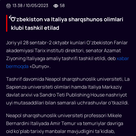
13:38
/
10/05/2023
58
O‘zbekiston va Italiya sharqshunos olimlari
klubi tashkil etilad
Joriy yil 28 sentabr-2 oktyabr kunlari O‘zbekiston Fanlar
O‘zbekiston
akademiyasi Tarix instituti direktori, senator Azamat
va
Ziyoning Italiyaga amaliy tashrifi tashkil etildi, deb
xabar
Italiya
bermoqda
«Dunyo».
sharqshunos
Tashrif davomida Neapol sharqshunoslik universiteti, La
olimlari
Sapienza universiteti olimlari hamda Italiya Markaziy
davlat arxivi va Sandro Teti Publishing House nashriyot
klubi
uyi mutasaddilari bilan samarali uchrashuvlar o‘tkazildi.
tashkil
Neapol sharqshunoslik universiteti professori Mikele
etilad
Bernardini Italiyada Amir Temur va temuriylar davriga
Italiyada
oid ko‘plab tarixiy manbalar mavjudligini ta’kidlab,