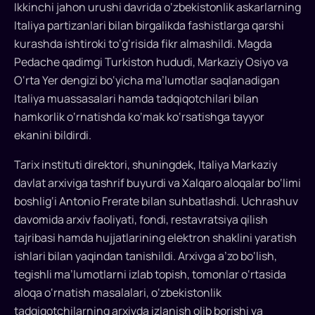
Ikkinchi jahon urushi davrida o‘zbekistonlik askarlarning
Italiya partizanlari bilan birgalikda fashistlarga qarshi
kurashda ishtiroki to‘g‘risida fikr almashildi. Magda
Pedache qadimgi Turkiston hududi, Markaziy Osiyo va
O‘rta Yer dengizi bo‘yicha ma’lumotlar saqlanadigan
Italiya muassasalari hamda tadqiqotchilari bilan
hamkorlik o‘rnatishda ko‘mak ko‘rsatishga tayyor
ekanini bildirdi.
Tarix instituti direktori, shuningdek, Italiya Markaziy
davlat arxiviga tashrif buyurdi va Xalqaro aloqalar bo‘limi
boshlig‘i Antonio Frerate bilan suhbatlashdi. Uchrashuv
davomida arxiv faoliyati, fondi, restavratsiya qilish
tajribasi hamda hujjatlarining elektron shaklini yaratish
ishlari bilan yaqindan tanishildi. Arxivga a’zo bo‘lish,
tegishli ma’lumotlarni izlab topish, tomonlar o‘rtasida
aloqa o‘rnatish masalalari, o‘zbekistonlik
tadqiqotchilarning arxivda izlanish olib borishi va