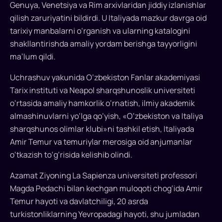
Amir
Genuya, Venetsiya va Rim arxivlaridan jiddiy izlanishlar
Temur
qilish zaruriyatini bildirdi. U Italiyada mazkur davrga oid
va
tarixiy manbalarni o‘rganish va ularning katalogini
temuriylar
shakllantirishda amaliy yordam berishga tayyorligini
merosiga
ma’lum qildi.
oid
anjumanlar
Uchrashuv yakunida O‘zbekiston Fanlar akademiyasi
o‘tkazish
Tarix instituti va Neapol sharqshunoslik universiteti
to‘g‘risida
o‘rtasida amaliy hamkorlik o‘rnatish, ilmiy akademik
kelishib
almashinuvlarni yo‘lga qo‘yish, «O‘zbekiston va Italiya
olindi...
sharqshunos olimlar klubi»ni tashkil etish, Italiyada
Amir Temur va temuriylar merosiga oid anjumanlar
o‘tkazish to‘g‘risida kelishib olindi.
Azamat Ziyoning La Sapienza universiteti professori
Magda Pedachi bilan kechgan muloqoti chog‘ida Amir
Temur hayoti va davlatchiligi, 20 asrda
turkistonliklarning Yevropadagi hayoti, shu jumladan