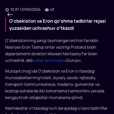
10:37
/
01/05/2024
43
O‘zbekiston va Eron qo‘shma tadbirlar rejasi
yuzasidan uchrashuv o‘tkazdi
O‘zbekistonning yangi tayinlangan elchisi Fariddin
Nasriyev Eron Tashqi ishlar vazirligi Protokol bosh
departamenti direktori Moxsen Mortazoiy Far bilan
O‘zbekiston
uchrashdi, deb
xabar bermoqda
«Dunyo».
va
Muloqot chog‘ida O‘zbekiston va Eron o‘rtasidagi
Eron
munosabatlarning holati, siyosiy, savdo-iqtisodiy,
qo‘shma
transport-kommunikatsiya, madaniy-gumanitar va
tadbirlar
boshqa sohalarda ikki tomonlama hamkorlikni yanada
kengaytirish istiqbollari muhokama qilindi.
rejasi
yuzasidan
Mamlakatlar o‘rtasidagi turli darajadagi o‘zaro tashriflar