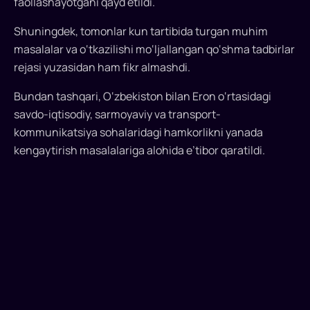
faollashayotgani qayd etildi.
uchrashuv
o‘tkazdi
Shuningdek, tomonlar kun tartibida turgan muhim
masalalar va o‘tkazilishi mo‘ljallangan qo‘shma tadbirlar
O‘zbekiston
rejasi yuzasidan ham fikr almashdi.
va
Eron
Bundan tashqari, O‘zbekiston bilan Eron o‘rtasidagi
hamkorlikning
savdo-iqtisodiy, sarmoyaviy va transport-
istiqbolli
kommunikatsiya sohalaridagi hamkorlikni yanada
yo‘nalishlarini
kengaytirish masalalariga alohida e’tibor qaratildi.
muhokama
qilmoqda...