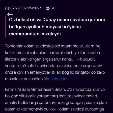
07:29
/
07/24/2023
36
O‘zbekiston va Dubay odam savdosi qurboni
bo‘lgan ayollar himoyasi bo‘yicha
memorandum imzolaydi
Tomonlar, odam savdosiga oid muammolar, ularning
kelib chiqishi sabablari, bartaraf etish yo‘llari, ushbu
illatdan jabr ko‘rganlarga zarur konsullik-huquqiy
O‘zbekiston
yordam ko‘rsatish, aybdorlarga nisbatan esa qonuniy
va
chora ko‘rish amaliyotlari bilan bog‘liq bir qator dolzarb
masalalar yuzasidan
fikr almashdi.
Dubay
odam
Fatma Al Baaj Almoatasem Belah, o‘z navbatida, dunyo
bo‘ylab olib borilayotgan targ‘ibot-tashviqot ishlari,
savdosi
amaliy tadbirlarga qaramay, hozirgi kunga qadar ko‘plab
qurboni
odamlar «zamonaviy qullik» - odam savdosi qurboniga