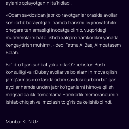
bo‘lgan
aylanib qolayotganini ta’kidladi.
ayollar
«Odam savdosidan jabr ko‘rayotganlar orasida ayollar
himoyasi
soni ortib borayotgani hamda transmilliy jinoyatchilik
chegara tanlamasligi inobatga olinib, yuqoridagi
bo‘yicha
muammolarni hal qilishda xalqaro hamkorlikni yanada
memorandum
kengaytirish muhim», - dedi Fatma Al Baaj Almoatasem
imzolaydi
Belah.
O‘zbekiston
Bo‘lib o‘tgan suhbat yakunida O‘zbekiston Bosh
Bosh
konsulligi va «Dubay ayollar va bolalarni himoya qilish
konsulligi
jamg‘armasi» o‘rtasida odam savdosi qurboni bo‘lgan
diplomatlari
ayollar hamda undan jabr ko‘rganlarni himoya qilish
«Dubay
maqsadida ikki tomonlama Hamkorlik memorandumini
ayollar
ishlab chiqish va imzolash to‘g‘risida kelishib olindi.
va
bolalarni
himoya
Manba: KUN.UZ
qilish