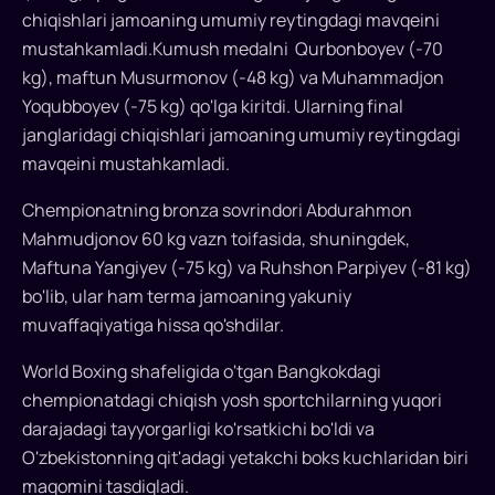
jamoasi
chiqishlari jamoaning umumiy reytingdagi mavqeini
Tailandda
mustahkamladi.Kumush medalni Qurbonboyev (-70
yakunlangan
kg), maftun Musurmonov (-48 kg) va Muhammadjon
Osiyo
Yoqubboyev (-75 kg) qo'lga kiritdi. Ularning final
chempionatida
janglaridagi chiqishlari jamoaning umumiy reytingdagi
umumjamoa
mavqeini mustahkamladi.
hisobida
birinchi
Chempionatning bronza sovrindori Abdurahmon
o'rinni
Mahmudjonov 60 kg vazn toifasida, shuningdek,
egallab,
Maftuna Yangiyev (-75 kg) va Ruhshon Parpiyev (-81 kg)
ajoyib
bo'lib, ular ham terma jamoaning yakuniy
natija
muvaffaqiyatiga hissa qo'shdilar.
ko'rsatdi...
World Boxing shafeligida o'tgan Bangkokdagi
chempionatdagi chiqish yosh sportchilarning yuqori
darajadagi tayyorgarligi ko'rsatkichi bo'ldi va
O'zbekistonning qit'adagi yetakchi boks kuchlaridan biri
maqomini tasdiqladi.