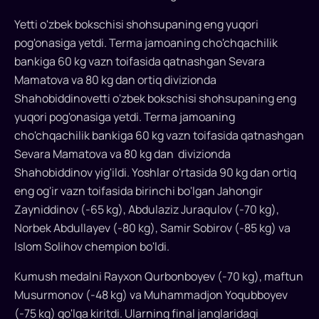
o'tgan
Yetti o'zbek bokschisi shohsupaning eng yuqori
Osiyo
pog'onasiga yetdi. Terma jamoaning cho'chqachilik
chempionatida
bankiga 60 kg vazn toifasida qatnashgan Sevara
Mamatova va 80 kg dan ortiq divizionda
13
Shahobiddinovetti o'zbek bokschisi shohsupaning eng
medalni
yuqori pog'onasiga yetdi. Terma jamoaning
qo'lga
cho'chqachilik bankiga 60 kg vazn toifasida qatnashgan
Sevara Mamatova va 80 kg dan divizionda
kiritdi
Shahobiddinov yig'ildi. Yoshlar o'rtasida 90 kg dan ortiq
19
eng og'ir vazn toifasida birinchi bo'lgan Jahongir
yoshgacha
Zayniddinov (-65 kg), Abdulaziz Juraqulov (-70 kg),
bo'lgan
Norbek Abdullayev (-80 kg), Samir Sobirov (-85 kg) va
boks
Islom Solihov chempion bo'ldi.
bo'yicha
O'zbekiston
Kumush medalni Rayxon Qurbonboyev (-70 kg), maftun
yoshlar
Musurmonov (-48 kg) va Muhammadjon Yoqubboyev
terma
(-75 kg) qo'lga kiritdi. Ularning final janglaridagi