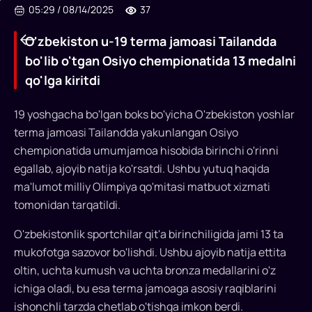
05:29
/
08/14/2025
37
O'zbekiston u-19 terma jamoasi Tailandda
bo'lib o'tgan Osiyo chempionatida 13 medalni
qo'lga kiritdi
19 yoshgacha bo'lgan boks bo'yicha O'zbekiston yoshlar
terma jamoasi Tailandda yakunlangan Osiyo
chempionatida umumjamoa hisobida birinchi o'rinni
O'zbekiston
egallab, ajoyib natija ko'rsatdi. Ushbu yutuq haqida
u-
ma'lumot milliy Olimpiya qo'mitasi matbuot xizmati
19
tomonidan tarqatildi.
terma
O'zbekistonlik sportchilar qit'a birinchiligida jami 13 ta
jamoasi
mukofotga sazovor bo'lishdi. Ushbu ajoyib natija ettita
oltin, uchta kumush va uchta bronza medallarini o'z
Tailandda
ichiga oladi, bu esa terma jamoaga asosiy raqiblarini
bo'lib
ishonchli tarzda chetlab o'tishga imkon berdi.